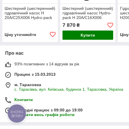
Шестерний (шестеренний)
Шестерний (шестеренний)
Гідр
гідравлічний насос H
гідравлічний насос Hydro-
шест
20A/C25X006 Hydro-pack
pack H 20A/C16X006
H20
(серія 20)
7 870
₴
Ціну уточнюйте
Цін
Купити
Про нас
93% позитивних з 14 відгуків за рік
Працює з 15.03.2013
м. Тарасовка
с. Тарасівка, вул. Київська, будинок 1, Тарасовка, Україна
Контакти
Сьогодні працює з 09:00 до 19:00
КНОПКА
Показати весь графік роботи
ЗВ'ЯЗКУ