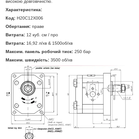
високою довговічністю.
Характеристика:
Код:
H20C12X006
Обертання:
праве
Витрата:
12 куб. см / про
Витрата:
16,92 л/хв & 1500об/хв
Максим. панель робочий тиск:
250 бар
Максим. швидкість:
3500 об/хв