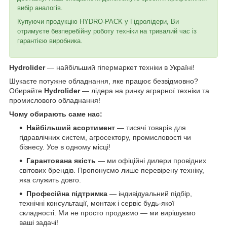
вибір аналогів.
Купуючи продукцію HYDRO-PACK у Гідролідери, Ви
отримуєте безперебійну роботу техніки на тривалий час із
гарантією виробника.
Hydrolider
— найбільший гіпермаркет техніки в Україні!
Шукаєте потужне обладнання, яке працює безвідмовно?
Обирайте
Hydrolider
— лідера на ринку аграрної техніки та
промислового обладнання!
Чому обирають саме нас:
Найбільший асортимент
— тисячі товарів для
гідравлічних систем, агросектору, промисловості чи
бізнесу. Усе в одному місці!
Гарантована якість
— ми офіційні дилери провідних
світових брендів. Пропонуємо лише перевірену техніку,
яка служить довго.
Професійна підтримка
— індивідуальний підбір,
технічні консультації, монтаж і сервіс будь-якої
складності. Ми не просто продаємо — ми вирішуємо
ваші задачі!