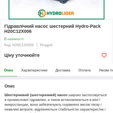
Гідравлічний насос шестерний Hydro-Pack
H20C12X006
В наявності
Код: H20C12X006
Роздріб
Ціну уточнюйте
Опис
Характеристики
Доставка
Оплата
Умови п
Опис
Шестерневий (шестеренний) насос
широко застосовується
в промислової гідравліки, а також встановлюються в міні і
микростанции, вони забезпечують порівняно високі тиску і
невеликі витрати, відрізняються стабільністю характеристик і