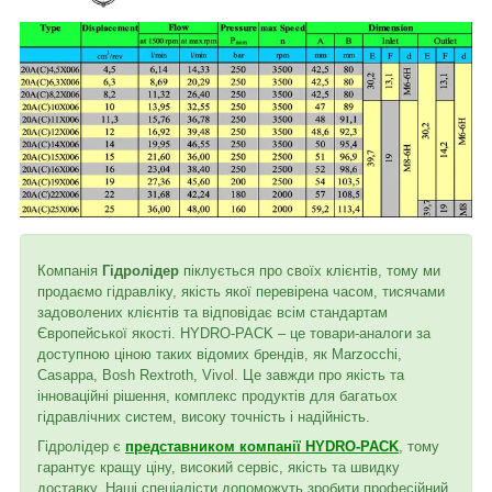
Компанія
Гідролідер
піклується про своїх клієнтів, тому ми
продаємо гідравліку, якість якої перевірена часом, тисячами
задоволених клієнтів та відповідає всім стандартам
Європейської якості. HYDRO-PACK – це товари-аналоги за
доступною ціною таких відомих брендів, як Marzocchi,
Casappa, Bosh Rextroth, Vivol. Це завжди про якість та
інноваційні рішення, комплекс продуктів для багатьох
гідравлічних систем, високу точність і надійність.
Гідролідер є
представником компанії HYDRO-PACK
, тому
гарантує кращу ціну, високий сервіс, якість та швидку
доставку. Наші спеціалісти допоможуть зробити професійний