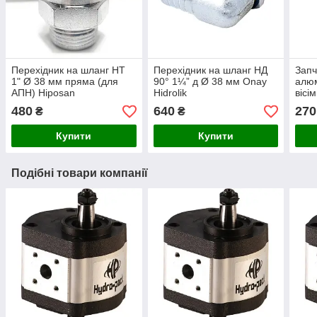
Перехідник на шланг НТ
Перехідник на шланг НД
Запч
1" Ø 38 мм пряма (для
90° 1¼” д Ø 38 мм Onay
алюм
АПН) Hiposan
Hidrolik
вісі
Maki
480
640
270
₴
₴
Купити
Купити
Подібні товари компанії