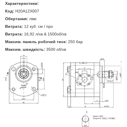
Характеристики:
Код:
H20A12X007
Обертання:
ліве
Витрата:
12 куб. см / про
Витрата:
16,92 л/хв & 1500об/хв
Максим. панель робочий тиск:
250 бар
Максим. швидкість:
3500 об/хв