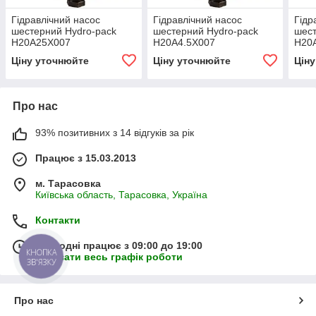
Гідравлічний насос
Гідравлічний насос
Гідр
шестерний Hydro-pack
шестерний Hydro-pack
шест
H20A25X007
H20A4.5X007
H20
Ціну уточнюйте
Ціну уточнюйте
Цін
Про нас
93% позитивних з 14 відгуків за рік
Працює з 15.03.2013
м. Тарасовка
Київська область, Тарасовка, Україна
Контакти
Сьогодні працює з 09:00 до 19:00
КНОПКА
Показати весь графік роботи
ЗВ'ЯЗКУ
Про нас