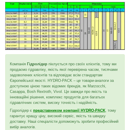
Компанія
Гідролідер
піклується про своїх клієнтів, тому ми
продаємо гідравліку, якість якої перевірена часом, тисячами
задоволених клієнтів та відповідає всім стандартам
Європейської якості. HYDRO-PACK – це товари-аналоги за
доступною ціною таких відомих брендів, як Marzocchi,
Casappa, Bosh Rextroth, Vivol. Це завжди про якість та
інноваційні рішення, комплекс продуктів для багатьох
гідравлічних систем, високу точність і надійність.
Гідролідер є
представником компанії HYDRO-PACK
, тому
гарантує кращу ціну, високий сервіс, якість та швидку
доставку. Наші спеціалісти допоможуть зробити професійний
вибір аналогів.