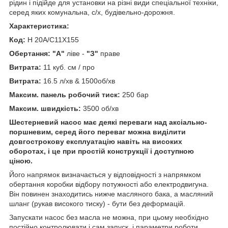
рідин і підійде для установки на різні види спеціальної техніки,
серед яких комунальна, с/х, будівельно-дорожня.
Характеристика:
Код:
H 20A/C11X155
Обертання: "А"
ліве -
"З"
праве
Витрата:
11 куб. см / про
Витрата:
16.5 л/хв & 1500об/хв
Максим. панель робочий тиск:
250 бар
Максим. швидкість:
3500 об/хв
Шестерневий насос має деякі переваги над аксіально-
поршневим, серед його переваг можна виділити
довгострокову експлуатацію навіть на високих
оборотах, і це при простій конструкції і доступною
ціною.
Його напрямок визначається у відповідності з напрямком
обертання коробки відбору потужності або електродвигуна.
Він повинен знаходитись нижче масляного бака, а масляний
шланг (рукав високого тиску) - бути без деформацій.
Запускати насос без масла не можна, при цьому необхідно
постійно контролювати і сам запуск, і параметри роботи