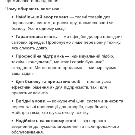
промислового обладнання!
Чому обирають саме нас:
Найбільший асортимент
— тисячі товарів для
гідравлічних систем, агросектору, промисловості чи
бізнесу. Усе в одному місці!
Гарантована якість
— ми офіційні дилери провідних
світових брендів. Пропонуємо лише перевірену техніку,
яка служить довго.
Професійна підтримка
— індивідуальний підбір,
технічні консультації, монтаж і сервіс будь-якої
складності. Ми не просто продаємо — ми вирішуємо
ваші задачі!
Для бізнесу та приватних осіб
— пропонуємо
ефективні рішення як для підприємств, так і для
приватних клієнтів.
Вигідні умови
— конкурентні ціни, системи знижок та
персональні пропозиції для аграріїв, виробників,
майстрів і всіх, хто шукає якісну техніку.
Надійність на кожному етапі
— від першого
звернення до пусконалагодження та післяпродажного
обслуговування.