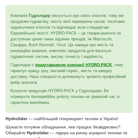
Компанія
Гідролідер
піклується про своїх клієнтів, тому ми
продаємо гідравліку, якість якої перевірена часом, тисячами
задоволених клієнтів та відповідає всім стандартам
Європейської якості. HYDRO-PACK – це товари-аналоги за
доступною ціною таких відомих брендів, як Marzocchi,
Casappa, Bosh Rextroth, Vivol. Це завжди про якість та
інноваційні рішення, комплекс продуктів для багатьох
гідравлічних систем, високу точність і надійність.
Гідролідер є
представником компанії HYDRO-PACK
, тому
гарантує кращу ціну, високий сервіс, якість та швидку
доставку. Наші спеціалісти допоможуть зробити професійний
вибір аналогів.
Купуючи продукцію HYDRO-PACK у Гідролідери, Ви
отримуєте безперебійну роботу техніки на тривалий час із
гарантією виробника.
Hydrolider
— найбільший гіпермаркет техніки в Україні!
Шукаєте потужне обладнання, яке працює безвідмовно?
Обирайте
Hydrolider
— лідера на ринку аграрної техніки та