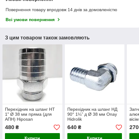
Повернення товару впродовж 14 днів за домовленістю
Всі умови повернення
З цим товаром також замовляють
Перехідник на шланг НТ
Перехідник на шланг НД
Запч
1" Ø 38 мм пряма (для
90° 1¼” д Ø 38 мм Onay
алюм
АПН) Hiposan
Hidrolik
вісі
Maki
480
640
270
₴
₴
Купити
Купити