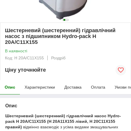
Шестерневий (шестеренний) гідравлічний
насос з підшипником Hydro-pack H
20A/C11X155
В наявності
Код: H 20A/C11X155
Роздріб
Ціну уточнюйте
Опис
Характеристики
Доставка
Оплата
Умови п
Опис
Шестерневий (шестеренний) гідравлічний насос Hydro-
pack H 20A/C11X155 (H 20A11X155 лівий, H 20C11X155
правий)
відмінно взаємодіє з усіма видами змащувальних