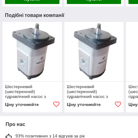
Подібні товари компанії
Шестерневий
Шестерневий
Шес
(шестеренний)
(шестеренний)
(шес
гідравлічний насос з
гідравлічний насос з
гідр
підшипником Hydro-pack
підшипником Hydro-pack
підш
Ціну уточнюйте
Ціну уточнюйте
Цін
H 20A/C4.5X155
H 20A/C8.2X155
H 20
Про нас
93% позитивних з 14 відгуків за рік