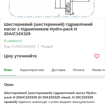
Шестерневий (шестеренний) гідравлічний
насос з підшипником Hydro-pack H
20A/C10X329
В наявності
Код: H 20A/C10X329
Роздріб
Ціну уточнюйте
Опис
Характеристики
Доставка
Оплата
Умови п
Опис
Шестерневий (шестеренний) гідравлічний насос Hydro-
pack H 20A/C10X329 (H 20A10X329 лівий, H 20C10X329
правий)
відмінно взаємодіє з усіма видами змащувальних