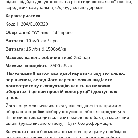
рідин і підійде для установки на різні види спеціальної техніки,
серед яких комунальна, с/х, будівельно-дорожня.
Характеристика:
Код:
H 20A/C10X329
Обертання: "А"
ліве -
"З"
праве
Витрата:
10 куб. см / про
Витрата:
15 л/хв & 1500об/хв
Максим. панель робочий тиск:
250 бар
Максим. швидкість:
3500 об/хв
Шестерневий насос має деякі переваги над аксіально-
поршневим, серед його переваг можна виділити
довгострокову експлуатацію навіть на високих
оборотах, і це при простій конструкції і доступною
ціною.
Його напрямок визначається у відповідності з напрямком
обертання коробки відбору потужності або електродвигуна.
Він повинен знаходитись нижче масляного бака, а масляний
шланг (рукав високого тиску) - бути без деформацій.
Запускати насос без масла не можна, при цьому необхідно
постійно контролювати і сам запуск, і параметри роботи