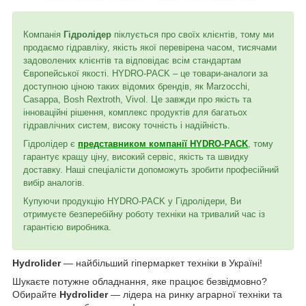
Компанія
Гідролідер
піклується про своїх клієнтів, тому ми
продаємо гідравліку, якість якої перевірена часом, тисячами
задоволених клієнтів та відповідає всім стандартам
Європейської якості. HYDRO-PACK – це товари-аналоги за
доступною ціною таких відомих брендів, як Marzocchi,
Casappa, Bosh Rextroth, Vivol. Це завжди про якість та
інноваційні рішення, комплекс продуктів для багатьох
гідравлічних систем, високу точність і надійність.
Гідролідер є
представником компанії HYDRO-PACK
, тому
гарантує кращу ціну, високий сервіс, якість та швидку
доставку. Наші спеціалісти допоможуть зробити професійний
вибір аналогів.
Купуючи продукцію HYDRO-PACK у Гідролідери, Ви
отримуєте безперебійну роботу техніки на тривалий час із
гарантією виробника.
Hydrolider
— найбільший гіпермаркет техніки в Україні!
Шукаєте потужне обладнання, яке працює безвідмовно?
Обирайте
Hydrolider
— лідера на ринку аграрної техніки та