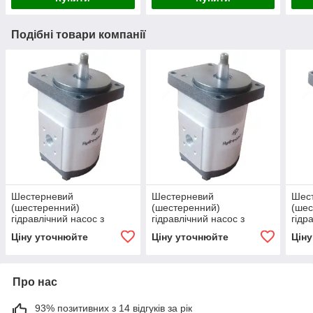
Подібні товари компанії
Шестерневий
Шестерневий
Шес
(шестеренний)
(шестеренний)
(шес
гідравлічний насос з
гідравлічний насос з
гідр
підшипником Hydro-pack
підшипником Hydro-pack
підш
Ціну уточнюйте
Ціну уточнюйте
Цін
H 20A/C4.5X329
H 20A/C6.3X329
H 2
Про нас
93% позитивних з 14 відгуків за рік