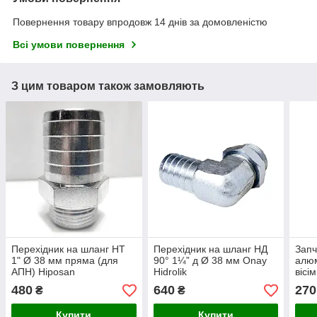
Повернення товару впродовж 14 днів за домовленістю
Всі умови повернення
З цим товаром також замовляють
Перехідник на шланг НТ
Перехідник на шланг НД
Запч
1" Ø 38 мм пряма (для
90° 1¼” д Ø 38 мм Onay
алюм
АПН) Hiposan
Hidrolik
вісі
Maki
480
640
270
₴
₴
Купити
Купити