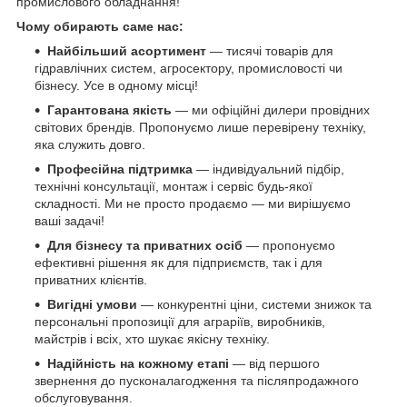
промислового обладнання!
Чому обирають саме нас:
Найбільший асортимент
— тисячі товарів для
гідравлічних систем, агросектору, промисловості чи
бізнесу. Усе в одному місці!
Гарантована якість
— ми офіційні дилери провідних
світових брендів. Пропонуємо лише перевірену техніку,
яка служить довго.
Професійна підтримка
— індивідуальний підбір,
технічні консультації, монтаж і сервіс будь-якої
складності. Ми не просто продаємо — ми вирішуємо
ваші задачі!
Для бізнесу та приватних осіб
— пропонуємо
ефективні рішення як для підприємств, так і для
приватних клієнтів.
Вигідні умови
— конкурентні ціни, системи знижок та
персональні пропозиції для аграріїв, виробників,
майстрів і всіх, хто шукає якісну техніку.
Надійність на кожному етапі
— від першого
звернення до пусконалагодження та післяпродажного
обслуговування.