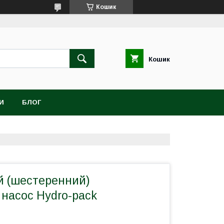
Кошик
Кошик
И
БЛОГ
 (шестеренний)
 насос Hydro-pack