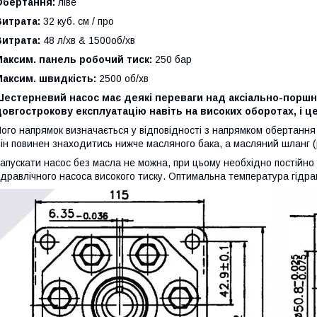
Обертання:
ліве
Витрата:
32 куб. см / про
Витрата:
48 л/хв & 1500об/хв
аксим. панель робочий тиск:
250 бар
аксим. швидкість:
2500 об/хв
Шестерневий насос має деякі переваги над аксіально-поршн
овгострокову експлуатацію навіть на високих оборотах, і це
ого напрямок визначається у відповідності з напрямком обертання
ін повинен знаходитись нижче масляного бака, а масляний шланг (р
апускати насос без масла не можна, при цьому необхідно постійно 
ідравлічного насоса високого тиску. Оптимальна температура гідра