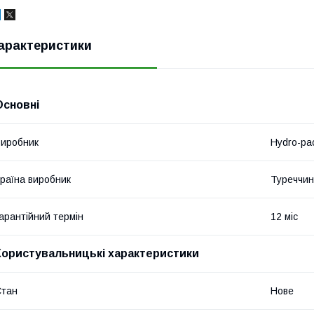
арактеристики
Основні
иробник
Hydro-pa
раїна виробник
Туреччи
арантійний термін
12 міс
Користувальницькі характеристики
Стан
Нове