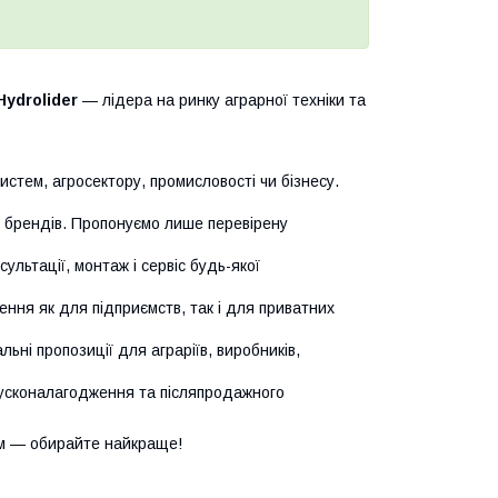
Hydrolider
— лідера на ринку аграрної техніки та
истем, агросектору, промисловості чи бізнесу.
х брендів. Пропонуємо лише перевірену
сультації, монтаж і сервіс будь-якої
ння як для підприємств, так і для приватних
ьні пропозиції для аграріїв, виробників,
усконалагодження та післяпродажного
м — обирайте найкраще!