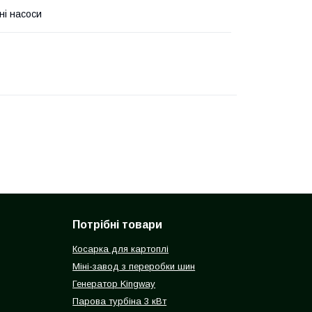
ні насоси
Потрібні товари
Косарка для картоплі
Міні-завод з переробки шин
Генератор Kingway
Парова турбіна 3 кВт