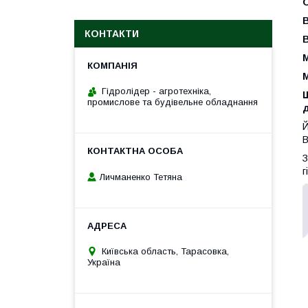
КОНТАКТИ
М
М
Гідролідер - агротехніка,
промислове та будівельне обладнання
д
Й
В
З
г
Личманенко Тетяна
Київська область, Тарасовка,
Україна