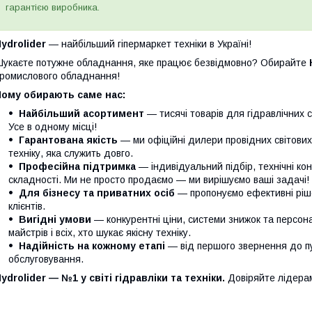
гарантією виробника.
ydrolider
— найбільший гіпермаркет техніки в Україні!
укаєте потужне обладнання, яке працює безвідмовно? Обирайте
ромислового обладнання!
Чому обирають саме нас:
Найбільший асортимент
— тисячі товарів для гідравлічних с
Усе в одному місці!
Гарантована якість
— ми офіційні дилери провідних світови
техніку, яка служить довго.
Професійна підтримка
— індивідуальний підбір, технічні кон
складності. Ми не просто продаємо — ми вирішуємо ваші задачі!
Для бізнесу та приватних осіб
— пропонуємо ефективні ріше
клієнтів.
Вигідні умови
— конкурентні ціни, системи знижок та персонал
майстрів і всіх, хто шукає якісну техніку.
Надійність на кожному етапі
— від першого звернення до п
обслуговування.
ydrolider — №1 у світі гідравліки та техніки.
Довіряйте лідера