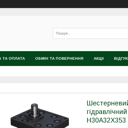
 ТА ОПЛАТА
ОБМІН ТА ПОВЕРНЕННЯ
АКЦІІ
ВІДГУК
Шестерневий
гідравлічний
H30A32X353