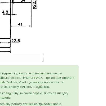
 гідравліку, якість якої перевірена часом,
пейської якості. HYDRO-PACK – це товари-аналоги
h Rextroth, Vivol. Це завжди про якість та
тем, високу точність і надійність.
є кращу ціну, високий сервіс, якість та швидку
налогів.
бійну роботу техніки на тривалий час із