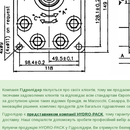
Компанія
Гідролідер
піклується про своїх клієнтів, тому ми продаємо
тисячами задоволених клієнтів та відповідає всім стандартам Євро
за доступною ціною таких відомих брендів, як Marzocchi, Casappa, Bos
інноваційні рішення, комплекс продуктів для багатьох гідравлічних сис
Гідролідер є
представником компанії HYDRO-PACK
, тому гаранту
доставку. Наші спеціалісти допоможуть зробити професійний вибір а
Купуючи продукцію HYDRO-PACK у Гідролідери, Ви отримуєте безпере