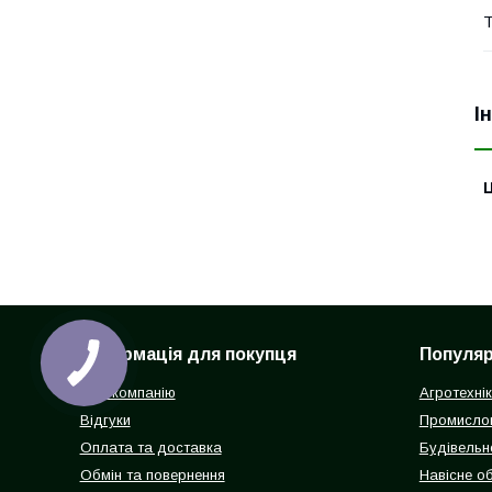
Т
І
Ц
Інформація для покупця
Популярн
Про компанію
Агротехні
Відгуки
Промисло
Оплата та доставка
Будівельн
Обмін та повернення
Навісне о