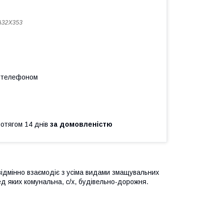
A32X353
а телефоном
ротягом 14 днів
за домовленістю
ідмінно взаємодіє з усіма видами змащувальних
ред яких комунальна, с/х, будівельно-дорожня.