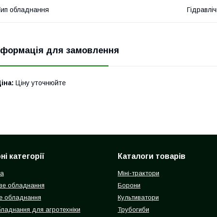
ип обладнання
Гідравліч
нформація для замовлення
іна:
Ціну уточнюйте
і категорії
Каталоги товарів
ка
Міні-трактори
ве обладнання
Борони
е обладнання
Культиватори
бладнання для агротехніки
Трубогиби