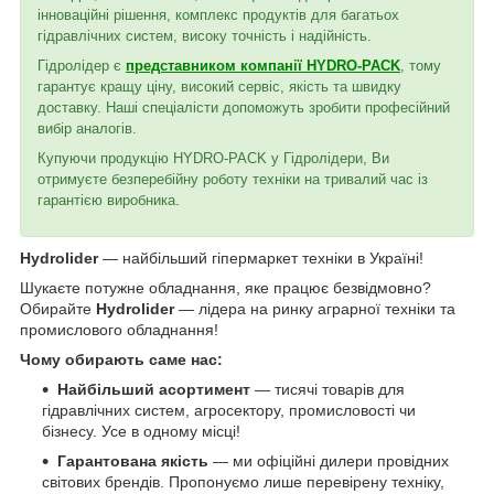
інноваційні рішення, комплекс продуктів для багатьох
гідравлічних систем, високу точність і надійність.
Гідролідер є
представником компанії HYDRO-PACK
, тому
гарантує кращу ціну, високий сервіс, якість та швидку
доставку. Наші спеціалісти допоможуть зробити професійний
вибір аналогів.
Купуючи продукцію HYDRO-PACK у Гідролідери, Ви
отримуєте безперебійну роботу техніки на тривалий час із
гарантією виробника.
Hydrolider
— найбільший гіпермаркет техніки в Україні!
Шукаєте потужне обладнання, яке працює безвідмовно?
Обирайте
Hydrolider
— лідера на ринку аграрної техніки та
промислового обладнання!
Чому обирають саме нас:
Найбільший асортимент
— тисячі товарів для
гідравлічних систем, агросектору, промисловості чи
бізнесу. Усе в одному місці!
Гарантована якість
— ми офіційні дилери провідних
світових брендів. Пропонуємо лише перевірену техніку,