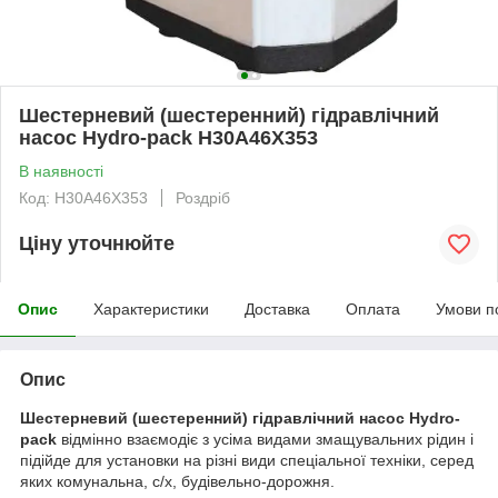
Шестерневий (шестеренний) гідравлічний
насос Hydro-pack H30A46X353
В наявності
Код: H30A46X353
Роздріб
Ціну уточнюйте
Опис
Характеристики
Доставка
Оплата
Умови п
Опис
Шестерневий (шестеренний) гідравлічний насос Hydro-
pack
відмінно взаємодіє з усіма видами змащувальних рідин і
підійде для установки на різні види спеціальної техніки, серед
яких комунальна, с/х, будівельно-дорожня.