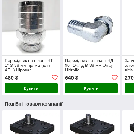
Перехідник на шланг НТ
Перехідник на шланг НД
Запч
1" Ø 38 мм пряма (для
90° 1¼” д Ø 38 мм Onay
алюм
АПН) Hiposan
Hidrolik
вісі
Maki
480
640
270
₴
₴
Купити
Купити
Подібні товари компанії