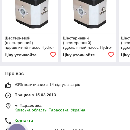
Шестерневий
Шестерневий
Шес
(шестеренний)
(шестеренний)
(шес
гідравлічний насос Hydro-
гідравлічний насос Hydro-
гідр
pack H30C46X353
pack H30A/C25X353
pac
Ціну уточнюйте
Ціну уточнюйте
Цін
Про нас
93% позитивних з 14 відгуків за рік
Працює з 15.03.2013
м. Тарасовка
Київська область, Тарасовка, Україна
Контакти