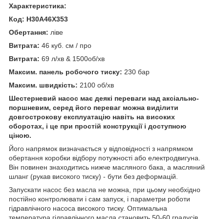
Характеристика:
Код: H30A46X353
Обертання:
ліве
Витрата:
46 куб. см / про
Витрата:
69 л/хв & 1500об/хв
Максим. панель робочого тиску:
230 бар
Максим. швидкість:
2100 об/хв
Шестерневий насос має деякі переваги над аксіально-
поршневим, серед його переваг можна виділити
довгострокову експлуатацію навіть на високих
оборотах, і це при простій конструкції і доступною
ціною.
Його напрямок визначається у відповідності з напрямком
обертання коробки відбору потужності або електродвигуна.
Він повинен знаходитись нижче масляного бака, а масляний
шланг (рукав високого тиску) - бути без деформацій.
Запускати насос без масла не можна, при цьому необхідно
постійно контролювати і сам запуск, і параметри роботи
гідравлічного насоса високого тиску. Оптимальна
температура гідравлічного масла становить 50-60 градусів.