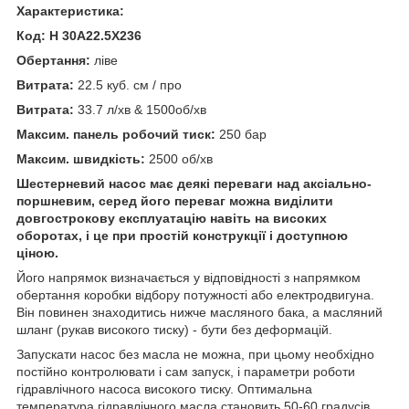
Характеристика:
Код: H 30A22.5X236
Обертання:
ліве
Витрата:
22.5 куб. см / про
Витрата:
33.7 л/хв & 1500об/хв
Максим. панель робочий тиск:
250 бар
Максим. швидкість:
2500 об/хв
Шестерневий насос має деякі переваги над аксіально-
поршневим, серед його переваг можна виділити
довгострокову експлуатацію навіть на високих
оборотах, і це при простій конструкції і доступною
ціною.
Його напрямок визначається у відповідності з напрямком
обертання коробки відбору потужності або електродвигуна.
Він повинен знаходитись нижче масляного бака, а масляний
шланг (рукав високого тиску) - бути без деформацій.
Запускати насос без масла не можна, при цьому необхідно
постійно контролювати і сам запуск, і параметри роботи
гідравлічного насоса високого тиску. Оптимальна
температура гідравлічного масла становить 50-60 градусів.