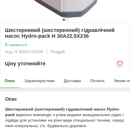
Шестерневий (шестеренний) гідравлічний
насос Hydro-pack H 30A22.5X236
В наявності
Код: H 30A22.5X236
Роздріб
Ціну уточнюйте
Опис
Характеристики
Доставка
Оплата
Умови п
Опис
Шестерневий (шестеренний) гідравлічний насос Hydro-
pack
відмінно взаємодіє з усіма видами змащувальних рідин і
підійде для установки на різні види спеціальної техніки, серед
яких комунальна, с/х, будівельно-дорожня.