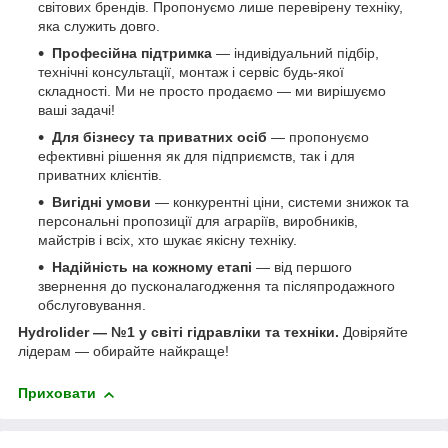
світових брендів. Пропонуємо лише перевірену техніку,
яка служить довго.
Професійна підтримка
— індивідуальний підбір,
технічні консультації, монтаж і сервіс будь-якої
складності. Ми не просто продаємо — ми вирішуємо
ваші задачі!
Для бізнесу та приватних осіб
— пропонуємо
ефективні рішення як для підприємств, так і для
приватних клієнтів.
Вигідні умови
— конкурентні ціни, системи знижок та
персональні пропозиції для аграріїв, виробників,
майстрів і всіх, хто шукає якісну техніку.
Надійність на кожному етапі
— від першого
звернення до пусконалагодження та післяпродажного
обслуговування.
Hydrolider — №1 у світі гідравліки та техніки.
Довіряйте
лідерам — обирайте найкраще!
Приховати