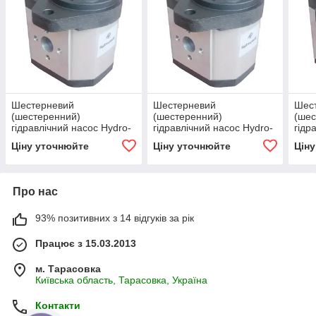
Шестерневий
Шестерневий
Шес
(шестеренний)
(шестеренний)
(шес
гідравлічний насос Hydro-
гідравлічний насос Hydro-
гідр
pack H 30A20X236
pack H 30A36X236
pack
Ціну уточнюйте
Ціну уточнюйте
Цін
Про нас
93% позитивних з 14 відгуків за рік
Працює з 15.03.2013
м. Тарасовка
Київська область, Тарасовка, Україна
Контакти