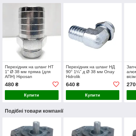
Перехідник на шланг НТ
Перехідник на шланг НД
Запч
1" Ø 38 мм пряма (для
90° 1¼” д Ø 38 мм Onay
алюм
АПН) Hiposan
Hidrolik
вісі
Maki
480
640
270
₴
₴
Купити
Купити
Подібні товари компанії