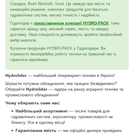
Casappa, Bosh Rextroth, Vivol. Це завжди про якість та
інноваційні рішення, комплекс продуктів для багатьох
гідравлічних систем, високу точність і надійність.
Гідролідер є
представником компанії HYDRO-PACK
, тому
гарантує кращу ціну, високий сервіс, якість та швидку
доставку. Наші спеціалісти допоможуть зробити професійний
вибір аналогів.
Купуючи продукцію HYDRO-PACK у Гідролідери, Ви
отримуєте безперебійну роботу техніки на тривалий час із
гарантією виробника.
Hydrolider
— найбільший гіпермаркет техніки в Україні!
Шукаєте потужне обладнання, яке працює безвідмовно?
Обирайте
Hydrolider
— лідера на ринку аграрної техніки та
промислового обладнання!
Чому обирають саме нас:
Найбільший асортимент
— тисячі товарів для
гідравлічних систем, агросектору, промисловості чи
бізнесу. Усе в одному місці!
Гарантована якість
— ми офіційні дилери провідних