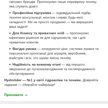
світових брендів. Пропонуємо лише перевірену техніку,
яка служить довго.
Професійна підтримка
— індивідуальний підбір,
технічні консультації, монтаж і сервіс будь-якої
складності. Ми не просто продаємо — ми вирішуємо
ваші задачі!
Для бізнесу та приватних осіб
— пропонуємо
ефективні рішення як для підприємств, так і для
приватних клієнтів.
Вигідні умови
— конкурентні ціни, системи знижок та
персональні пропозиції для аграріїв, виробників,
майстрів і всіх, хто шукає якісну техніку.
Надійність на кожному етапі
— від першого
звернення до пусконалагодження та післяпродажного
обслуговування.
Hydrolider — №1 у світі гідравліки та техніки.
Довіряйте
лідерам — обирайте найкраще!
Приховати