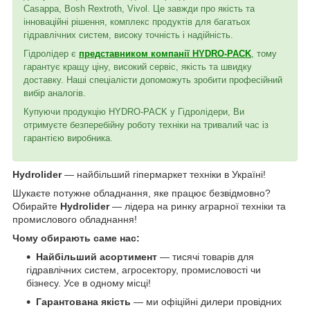
Casappa, Bosh Rextroth, Vivol. Це завжди про якість та
інноваційні рішення, комплекс продуктів для багатьох
гідравлічних систем, високу точність і надійність.
Гідролідер є
представником компанії HYDRO-PACK
, тому
гарантує кращу ціну, високий сервіс, якість та швидку
доставку. Наші спеціалісти допоможуть зробити професійний
вибір аналогів.
Купуючи продукцію HYDRO-PACK у Гідролідери, Ви
отримуєте безперебійну роботу техніки на тривалий час із
гарантією виробника.
Hydrolider
— найбільший гіпермаркет техніки в Україні!
Шукаєте потужне обладнання, яке працює безвідмовно?
Обирайте
Hydrolider
— лідера на ринку аграрної техніки та
промислового обладнання!
Чому обирають саме нас:
Найбільший асортимент
— тисячі товарів для
гідравлічних систем, агросектору, промисловості чи
бізнесу. Усе в одному місці!
Гарантована якість
— ми офіційні дилери провідних