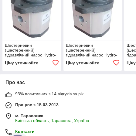
Шестерневий
Шестерневий
Шес
(шестеренний)
(шестеренний)
(шес
гідравлічний насос Hydro-
гідравлічний насос Hydro-
гідр
pack H 30A20X236
pack H 30A36X236
pack
Ціну уточнюйте
Ціну уточнюйте
Цін
Про нас
93% позитивних з 14 відгуків за рік
Працює з 15.03.2013
м. Тарасовка
Київська область, Тарасовка, Україна
Контакти