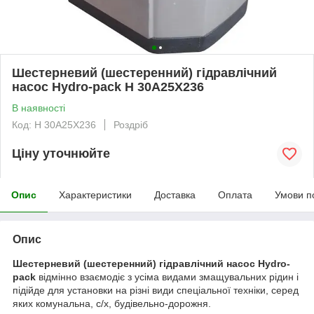
Шестерневий (шестеренний) гідравлічний
насос Hydro-pack H 30A25X236
В наявності
Код: H 30A25X236
Роздріб
Ціну уточнюйте
Опис
Характеристики
Доставка
Оплата
Умови п
Опис
Шестерневий (шестеренний) гідравлічний насос Hydro-
pack
відмінно взаємодіє з усіма видами змащувальних рідин і
підійде для установки на різні види спеціальної техніки, серед
яких комунальна, с/х, будівельно-дорожня.