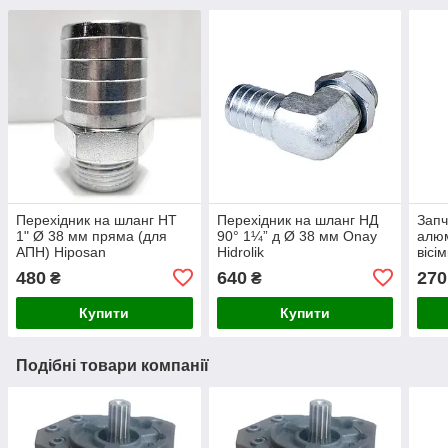
Перехідник на шланг НТ
Перехідник на шланг НД
Запч
1" Ø 38 мм пряма (для
90° 1¼” д Ø 38 мм Onay
алюм
АПН) Hiposan
Hidrolik
вісі
Maki
480
640
270
₴
₴
Купити
Купити
Подібні товари компанії