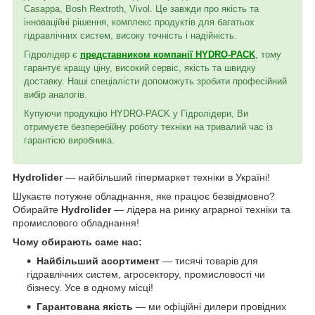
Casappa, Bosh Rextroth, Vivol. Це завжди про якість та
інноваційні рішення, комплекс продуктів для багатьох
гідравлічних систем, високу точність і надійність.
Гідролідер є
представником компанії HYDRO-PACK
, тому
гарантує кращу ціну, високий сервіс, якість та швидку
доставку. Наші спеціалісти допоможуть зробити професійний
вибір аналогів.
Купуючи продукцію HYDRO-PACK у Гідролідери, Ви
отримуєте безперебійну роботу техніки на тривалий час із
гарантією виробника.
Hydrolider
— найбільший гіпермаркет техніки в Україні!
Шукаєте потужне обладнання, яке працює безвідмовно?
Обирайте
Hydrolider
— лідера на ринку аграрної техніки та
промислового обладнання!
Чому обирають саме нас:
Найбільший асортимент
— тисячі товарів для
гідравлічних систем, агросектору, промисловості чи
бізнесу. Усе в одному місці!
Гарантована якість
— ми офіційні дилери провідних