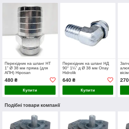
Перехідник на шланг НТ
Перехідник на шланг НД
Запч
1" Ø 38 мм пряма (для
90° 1¼” д Ø 38 мм Onay
алюм
АПН) Hiposan
Hidrolik
вісі
Maki
480
640
270
₴
₴
Купити
Купити
Подібні товари компанії