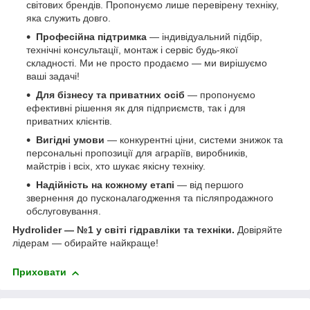
світових брендів. Пропонуємо лише перевірену техніку,
яка служить довго.
Професійна підтримка
— індивідуальний підбір,
технічні консультації, монтаж і сервіс будь-якої
складності. Ми не просто продаємо — ми вирішуємо
ваші задачі!
Для бізнесу та приватних осіб
— пропонуємо
ефективні рішення як для підприємств, так і для
приватних клієнтів.
Вигідні умови
— конкурентні ціни, системи знижок та
персональні пропозиції для аграріїв, виробників,
майстрів і всіх, хто шукає якісну техніку.
Надійність на кожному етапі
— від першого
звернення до пусконалагодження та післяпродажного
обслуговування.
Hydrolider — №1 у світі гідравліки та техніки.
Довіряйте
лідерам — обирайте найкраще!
Приховати