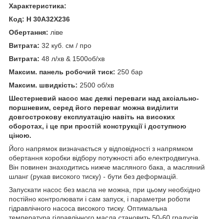
Характеристика:
Код: H 30A32X236
Обертання:
ліве
Витрата:
32 куб. см / про
Витрата:
48 л/хв & 1500об/хв
Максим. панель робочий тиск:
250 бар
Максим. швидкість:
2500 об/хв
Шестерневий насос має деякі переваги над аксіально-
поршневим, серед його переваг можна виділити
довгострокову експлуатацію навіть на високих
оборотах, і це при простій конструкції і доступною
ціною.
Його напрямок визначається у відповідності з напрямком
обертання коробки відбору потужності або електродвигуна.
Він повинен знаходитись нижче масляного бака, а масляний
шланг (рукав високого тиску) - бути без деформацій.
Запускати насос без масла не можна, при цьому необхідно
постійно контролювати і сам запуск, і параметри роботи
гідравлічного насоса високого тиску. Оптимальна
температура гідравлічного масла становить 50-60 градусів.