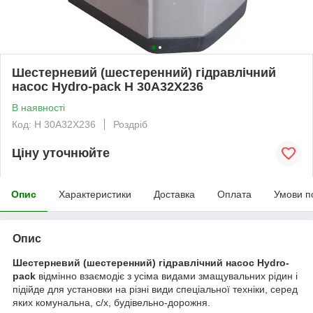
Шестерневий (шестеренний) гідравлічний
насос Hydro-pack H 30A32X236
В наявності
Код: H 30A32X236
Роздріб
Ціну уточнюйте
Опис
Характеристики
Доставка
Оплата
Умови п
Опис
Шестерневий (шестеренний) гідравлічний насос Hydro-
pack
відмінно взаємодіє з усіма видами змащувальних рідин і
підійде для установки на різні види спеціальної техніки, серед
яких комунальна, с/х, будівельно-дорожня.