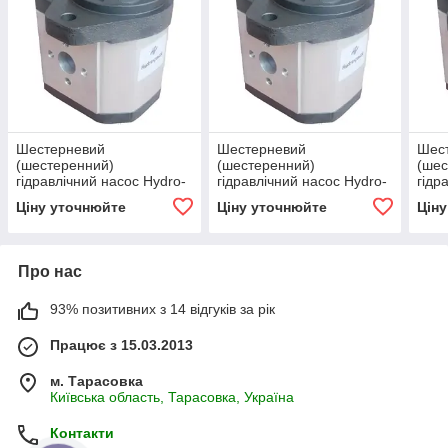
Шестерневий
Шестерневий
Шес
(шестеренний)
(шестеренний)
(шес
гідравлічний насос Hydro-
гідравлічний насос Hydro-
гідр
pack H 30A20X236
pack H 30A36X236
pack
Ціну уточнюйте
Ціну уточнюйте
Цін
Про нас
93% позитивних з 14 відгуків за рік
Працює з 15.03.2013
м. Тарасовка
Київська область, Тарасовка, Україна
Контакти