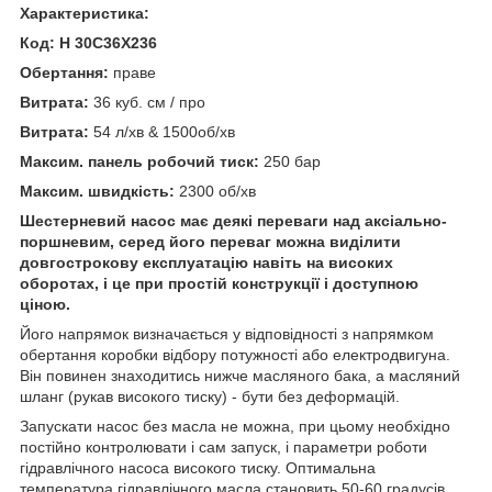
Характеристика:
Код: H 30C36X236
Обертання:
праве
Витрата:
36 куб. см / про
Витрата:
54 л/хв & 1500об/хв
Максим. панель робочий тиск:
250 бар
Максим. швидкість:
2300 об/хв
Шестерневий насос має деякі переваги над аксіально-
поршневим, серед його переваг можна виділити
довгострокову експлуатацію навіть на високих
оборотах, і це при простій конструкції і доступною
ціною.
Його напрямок визначається у відповідності з напрямком
обертання коробки відбору потужності або електродвигуна.
Він повинен знаходитись нижче масляного бака, а масляний
шланг (рукав високого тиску) - бути без деформацій.
Запускати насос без масла не можна, при цьому необхідно
постійно контролювати і сам запуск, і параметри роботи
гідравлічного насоса високого тиску. Оптимальна
температура гідравлічного масла становить 50-60 градусів.