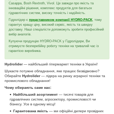
Casappa, Bosh Rextroth, Vivol. Це завжди про якість та
інноваційні рішення, комплекс продуктів для багатьох
гідравлічних систем, високу точність і надійність.
Гідролідер є
представником компанії HYDRO-PACK
, тому
гарантує кращу ціну, високий сервіс, якість та швидку
доставку. Наші спеціалісти допоможуть зробити професійний
вибір аналогів.
Купуючи продукцію HYDRO-PACK у Гідролідери, Ви
отримуєте безперебійну роботу техніки на тривалий час із
гарантією виробника.
Hydrolider
— найбільший гіпермаркет техніки в Україні!
Шукаєте потужне обладнання, яке працює безвідмовно?
Обирайте
Hydrolider
— лідера на ринку аграрної техніки та
промислового обладнання!
Чому обирають саме нас:
Найбільший асортимент
— тисячі товарів для
гідравлічних систем, агросектору, промисловості чи
бізнесу. Усе в одному місці!
Гарантована якість
— ми офіційні дилери провідних