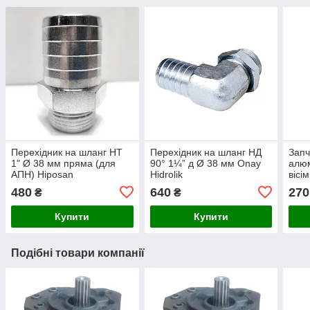
Перехідник на шланг НТ
Перехідник на шланг НД
Запч
1" Ø 38 мм пряма (для
90° 1¼” д Ø 38 мм Onay
алюм
АПН) Hiposan
Hidrolik
вісі
Maki
480
640
270
₴
₴
Купити
Купити
Подібні товари компанії