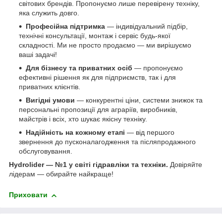
світових брендів. Пропонуємо лише перевірену техніку,
яка служить довго.
Професійна підтримка
— індивідуальний підбір,
технічні консультації, монтаж і сервіс будь-якої
складності. Ми не просто продаємо — ми вирішуємо
ваші задачі!
Для бізнесу та приватних осіб
— пропонуємо
ефективні рішення як для підприємств, так і для
приватних клієнтів.
Вигідні умови
— конкурентні ціни, системи знижок та
персональні пропозиції для аграріїв, виробників,
майстрів і всіх, хто шукає якісну техніку.
Надійність на кожному етапі
— від першого
звернення до пусконалагодження та післяпродажного
обслуговування.
Hydrolider — №1 у світі гідравліки та техніки.
Довіряйте
лідерам — обирайте найкраще!
Приховати