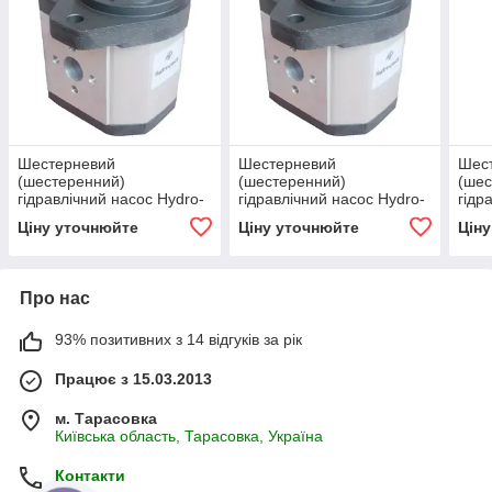
Шестерневий
Шестерневий
Шес
(шестеренний)
(шестеренний)
(шес
гідравлічний насос Hydro-
гідравлічний насос Hydro-
гідр
pack H 30C60X236
pack H 30A36X236
pack
Ціну уточнюйте
Ціну уточнюйте
Цін
Про нас
93% позитивних з 14 відгуків за рік
Працює з 15.03.2013
м. Тарасовка
Київська область, Тарасовка, Україна
Контакти