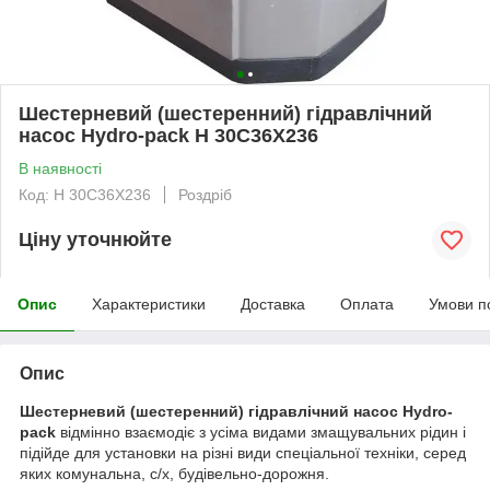
Шестерневий (шестеренний) гідравлічний
насос Hydro-pack H 30C36X236
В наявності
Код: H 30C36X236
Роздріб
Ціну уточнюйте
Опис
Характеристики
Доставка
Оплата
Умови п
Опис
Шестерневий (шестеренний) гідравлічний насос Hydro-
pack
відмінно взаємодіє з усіма видами змащувальних рідин і
підійде для установки на різні види спеціальної техніки, серед
яких комунальна, с/х, будівельно-дорожня.