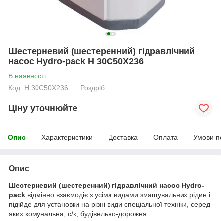
Шестерневий (шестеренний) гідравлічний
насос Hydro-pack H 30C50X236
В наявності
Код: H 30C50X236
Роздріб
Ціну уточнюйте
Опис
Характеристики
Доставка
Оплата
Умови п
Опис
Шестерневий (шестеренний) гідравлічний насос Hydro-
pack
відмінно взаємодіє з усіма видами змащувальних рідин і
підійде для установки на різні види спеціальної техніки, серед
яких комунальна, с/х, будівельно-дорожня.