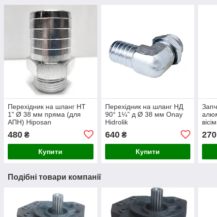
Перехідник на шланг НТ
Перехідник на шланг НД
Запч
1" Ø 38 мм пряма (для
90° 1¼” д Ø 38 мм Onay
алюм
АПН) Hiposan
Hidrolik
вісі
Maki
480
640
270
₴
₴
Купити
Купити
Подібні товари компанії