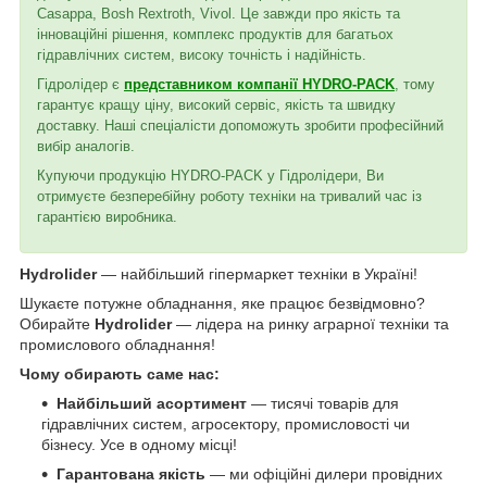
Casappa, Bosh Rextroth, Vivol. Це завжди про якість та
інноваційні рішення, комплекс продуктів для багатьох
гідравлічних систем, високу точність і надійність.
Гідролідер є
представником компанії HYDRO-PACK
, тому
гарантує кращу ціну, високий сервіс, якість та швидку
доставку. Наші спеціалісти допоможуть зробити професійний
вибір аналогів.
Купуючи продукцію HYDRO-PACK у Гідролідери, Ви
отримуєте безперебійну роботу техніки на тривалий час із
гарантією виробника.
Hydrolider
— найбільший гіпермаркет техніки в Україні!
Шукаєте потужне обладнання, яке працює безвідмовно?
Обирайте
Hydrolider
— лідера на ринку аграрної техніки та
промислового обладнання!
Чому обирають саме нас:
Найбільший асортимент
— тисячі товарів для
гідравлічних систем, агросектору, промисловості чи
бізнесу. Усе в одному місці!
Гарантована якість
— ми офіційні дилери провідних