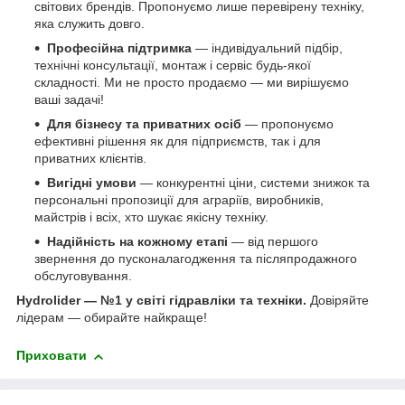
світових брендів. Пропонуємо лише перевірену техніку,
яка служить довго.
Професійна підтримка
— індивідуальний підбір,
технічні консультації, монтаж і сервіс будь-якої
складності. Ми не просто продаємо — ми вирішуємо
ваші задачі!
Для бізнесу та приватних осіб
— пропонуємо
ефективні рішення як для підприємств, так і для
приватних клієнтів.
Вигідні умови
— конкурентні ціни, системи знижок та
персональні пропозиції для аграріїв, виробників,
майстрів і всіх, хто шукає якісну техніку.
Надійність на кожному етапі
— від першого
звернення до пусконалагодження та післяпродажного
обслуговування.
Hydrolider — №1 у світі гідравліки та техніки.
Довіряйте
лідерам — обирайте найкраще!
Приховати