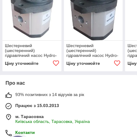
Шестерневий
Шестерневий
Шес
(шестеренний)
(шестеренний)
(шес
гідравлічний насос Hydro-
гідравлічний насос Hydro-
гідр
pack H 30C60X236
pack H 30C22.5X236
pack
Ціну уточнюйте
Ціну уточнюйте
Цін
Про нас
93% позитивних з 14 відгуків за рік
Працює з 15.03.2013
м. Тарасовка
Київська область, Тарасовка, Україна
Контакти