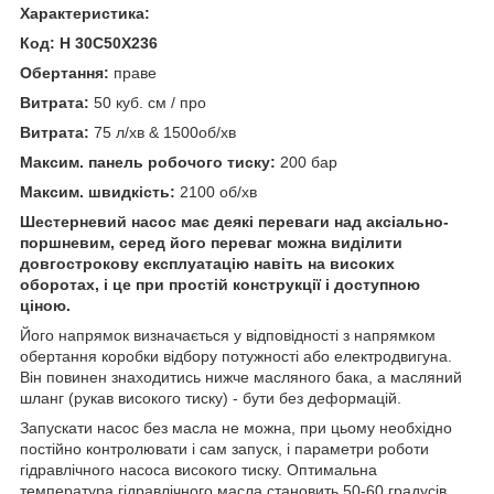
Характеристика:
Код: H 30C50X236
Обертання:
праве
Витрата:
50 куб. см / про
Витрата:
75 л/хв & 1500об/хв
Максим. панель робочого тиску:
200 бар
Максим. швидкість:
2100 об/хв
Шестерневий насос має деякі переваги над аксіально-
поршневим, серед його переваг можна виділити
довгострокову експлуатацію навіть на високих
оборотах, і це при простій конструкції і доступною
ціною.
Його напрямок визначається у відповідності з напрямком
обертання коробки відбору потужності або електродвигуна.
Він повинен знаходитись нижче масляного бака, а масляний
шланг (рукав високого тиску) - бути без деформацій.
Запускати насос без масла не можна, при цьому необхідно
постійно контролювати і сам запуск, і параметри роботи
гідравлічного насоса високого тиску. Оптимальна
температура гідравлічного масла становить 50-60 градусів.