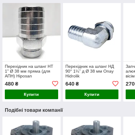
Перехідник на шланг НТ
Перехідник на шланг НД
Запч
1" Ø 38 мм пряма (для
90° 1¼” д Ø 38 мм Onay
алюм
АПН) Hiposan
Hidrolik
вісі
Maki
480
640
270
₴
₴
Купити
Купити
Подібні товари компанії