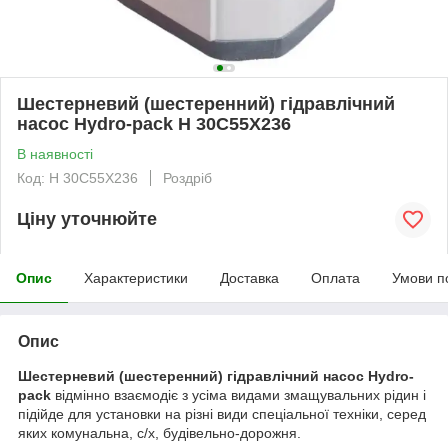
Шестерневий (шестеренний) гідравлічний
насос Hydro-pack H 30C55X236
В наявності
Код: H 30C55X236
Роздріб
Ціну уточнюйте
Опис
Характеристики
Доставка
Оплата
Умови п
Опис
Шестерневий (шестеренний) гідравлічний насос Hydro-
pack
відмінно взаємодіє з усіма видами змащувальних рідин і
підійде для установки на різні види спеціальної техніки, серед
яких комунальна, с/х, будівельно-дорожня.