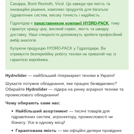
Casappa, Bosh Rextroth, Vivol. Це завжди про якість та
інноваційні рішення, комплекс продуктів для багатьох
гідравлічних систем, високу точність і надійність.
Гідролідер є
представником компанії HYDRO-PACK
, тому
гарантує кращу ціну, високий сервіс, якість та швидку
доставку. Наші спеціалісти допоможуть зробити професійний
вибір аналогів.
Купуючи продукцію HYDRO-PACK у Гідролідери, Ви
отримуєте безперебійну роботу техніки на тривалий час із
гарантією виробника.
Hydrolider
— найбільший гіпермаркет техніки в Україні!
Шукаєте потужне обладнання, яке працює безвідмовно?
Обирайте
Hydrolider
— лідера на ринку аграрної техніки та
промислового обладнання!
Чому обирають саме нас:
Найбільший асортимент
— тисячі товарів для
гідравлічних систем, агросектору, промисловості чи
бізнесу. Усе в одному місці!
Гарантована якість
— ми офіційні дилери провідних