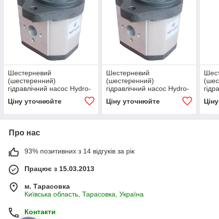
Шестерневий
Шестерневий
Шес
(шестеренний)
(шестеренний)
(шес
гідравлічний насос Hydro-
гідравлічний насос Hydro-
гідр
pack H 30C60X236
pack H 30A55X236
pack
Ціну уточнюйте
Ціну уточнюйте
Цін
Про нас
93% позитивних з 14 відгуків за рік
Працює з 15.03.2013
м. Тарасовка
Київська область, Тарасовка, Україна
Контакти