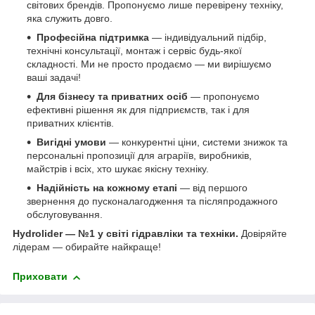
світових брендів. Пропонуємо лише перевірену техніку,
яка служить довго.
Професійна підтримка
— індивідуальний підбір,
технічні консультації, монтаж і сервіс будь-якої
складності. Ми не просто продаємо — ми вирішуємо
ваші задачі!
Для бізнесу та приватних осіб
— пропонуємо
ефективні рішення як для підприємств, так і для
приватних клієнтів.
Вигідні умови
— конкурентні ціни, системи знижок та
персональні пропозиції для аграріїв, виробників,
майстрів і всіх, хто шукає якісну техніку.
Надійність на кожному етапі
— від першого
звернення до пусконалагодження та післяпродажного
обслуговування.
Hydrolider — №1 у світі гідравліки та техніки.
Довіряйте
лідерам — обирайте найкраще!
Приховати