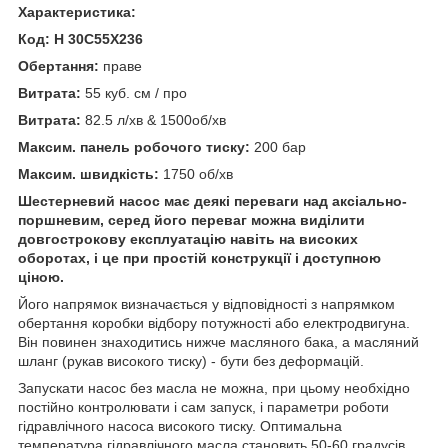
Характеристика:
Код: H 30C55X236
Обертання:
праве
Витрата:
55 куб. см / про
Витрата:
82.5 л/хв & 1500об/хв
Максим. панель робочого тиску:
200 бар
Максим. швидкість:
1750 об/хв
Шестерневий насос має деякі переваги над аксіально-
поршневим, серед його переваг можна виділити
довгострокову експлуатацію навіть на високих
оборотах, і це при простій конструкції і доступною
ціною.
Його напрямок визначається у відповідності з напрямком
обертання коробки відбору потужності або електродвигуна.
Він повинен знаходитись нижче масляного бака, а масляний
шланг (рукав високого тиску) - бути без деформацій.
Запускати насос без масла не можна, при цьому необхідно
постійно контролювати і сам запуск, і параметри роботи
гідравлічного насоса високого тиску. Оптимальна
температура гідравлічного масла становить 50-60 градусів.