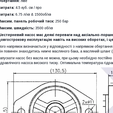
Обертання:
ліве
Витрата:
4.5 куб. см / про
Витрата:
6.75 л/хв & 1500об/хв
аксим. панель робочий тиск:
250 бар
аксим. швидкість:
3500 об/хв
Шестерневий насос має деякі переваги над аксіально-поршн
овгострокову експлуатацію навіть на високих оборотах, і це
ого напрямок визначається у відповідності з напрямком обертання
ін повинен знаходитись нижче масляного бака, а масляний шланг (р
апускати насос без масла не можна, при цьому необхідно постійно 
ідравлічного насоса високого тиску. Оптимальна температура гідра