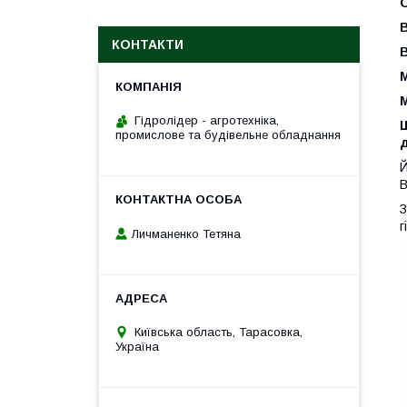
КОНТАКТИ
М
М
Гідролідер - агротехніка,
промислове та будівельне обладнання
д
Й
В
З
г
Личманенко Тетяна
Київська область, Тарасовка,
Україна