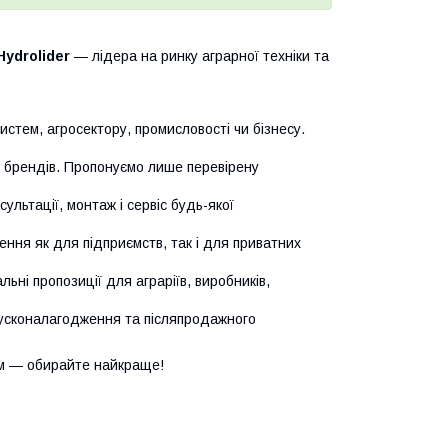
Hydrolider
— лідера на ринку аграрної техніки та
истем, агросектору, промисловості чи бізнесу.
х брендів. Пропонуємо лише перевірену
сультації, монтаж і сервіс будь-якої
ння як для підприємств, так і для приватних
ьні пропозиції для аграріїв, виробників,
усконалагодження та післяпродажного
м — обирайте найкраще!