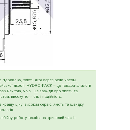
 гідравліку, якість якої перевірена часом,
пейської якості. HYDRO-PACK – це товари-аналоги
h Rextroth, Vivol. Це завжди про якість та
тем, високу точність і надійність.
є кращу ціну, високий сервіс, якість та швидку
налогів.
бійну роботу техніки на тривалий час із