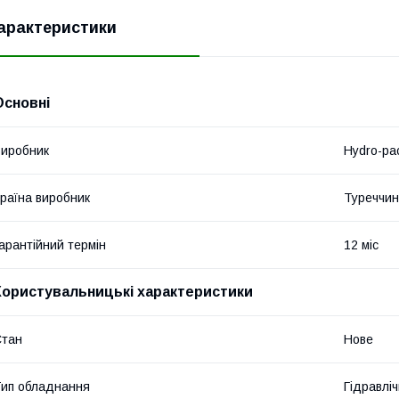
арактеристики
Основні
иробник
Hydro-pa
раїна виробник
Туреччи
арантійний термін
12 міс
Користувальницькі характеристики
Стан
Нове
ип обладнання
Гідравліч