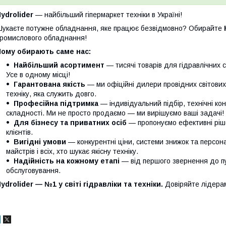
ydrolider
— найбільший гіпермаркет техніки в Україні!
укаєте потужне обладнання, яке працює безвідмовно? Обирайте
ромислового обладнання!
Чому обирають саме нас:
Найбільший асортимент
— тисячі товарів для гідравлічних с
Усе в одному місці!
Гарантована якість
— ми офіційні дилери провідних світови
техніку, яка служить довго.
Професійна підтримка
— індивідуальний підбір, технічні кон
складності. Ми не просто продаємо — ми вирішуємо ваші задачі!
Для бізнесу та приватних осіб
— пропонуємо ефективні ріше
клієнтів.
Вигідні умови
— конкурентні ціни, системи знижок та персонал
майстрів і всіх, хто шукає якісну техніку.
Надійність на кожному етапі
— від першого звернення до п
обслуговування.
ydrolider — №1 у світі гідравліки та техніки.
Довіряйте лідера