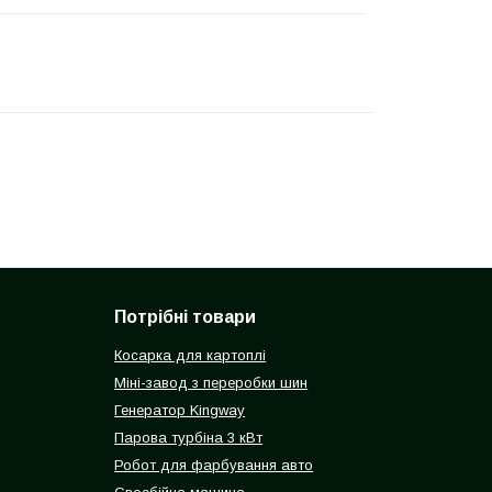
Потрібні товари
Косарка для картоплі
Міні-завод з переробки шин
Генератор Kingway
Парова турбіна 3 кВт
Робот для фарбування авто