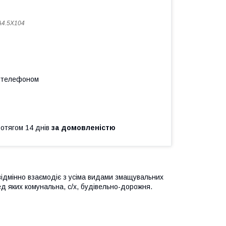
4.5X104
а телефоном
ротягом 14 днів
за домовленістю
ідмінно взаємодіє з усіма видами змащувальних
ред яких комунальна, с/х, будівельно-дорожня.