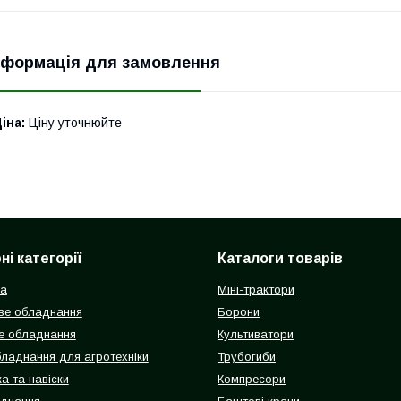
нформація для замовлення
іна:
Ціну уточнюйте
і категорії
Каталоги товарів
ка
Міні-трактори
ве обладнання
Борони
е обладнання
Культиватори
бладнання для агротехніки
Трубогиби
а та навіски
Компресори