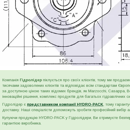
Компанія
Гідролідер
піклується про своїх клієнтів, тому ми продаємо
тисячами задоволених клієнтів та відповідає всім стандартам Євро
за доступною ціною таких відомих брендів, як Marzocchi, Casappa, Bos
інноваційні рішення, комплекс продуктів для багатьох гідравлічних сис
Гідролідер є
представником компанії HYDRO-PACK
, тому гаранту
доставку. Наші спеціалісти допоможуть зробити професійний вибір а
Купуючи продукцію HYDRO-PACK у Гідролідери, Ви отримуєте безпере
гарантією виробника.