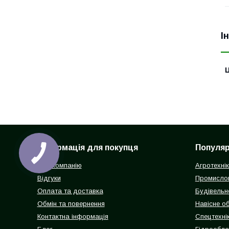
І
Ц
Інформація для покупця
Популярн
Про компанію
Агротехні
Відгуки
Промисло
Оплата та доставка
Будівельн
Обмін та повернення
Навісне о
Контактна інформація
Спецтехнік