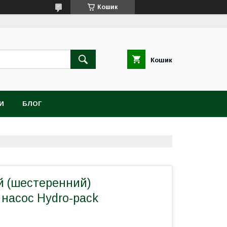
Кошик
Кошик
И
БЛОГ
 (шестеренний)
 насос Hydro-pack