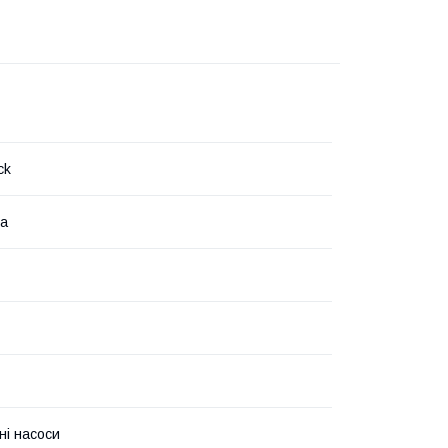
ck
на
ні насоси