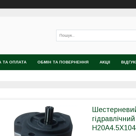
 ТА ОПЛАТА
ОБМІН ТА ПОВЕРНЕННЯ
АКЦІІ
ВІДГУК
Шестерневий
гідравлічний
H20A4.5X104