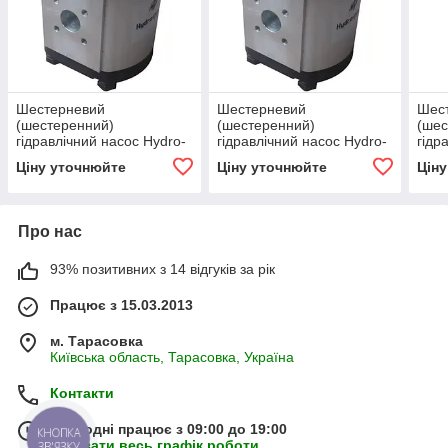
Шестерневий
Шестерневий
Шес
(шестеренний)
(шестеренний)
(шес
гідравлічний насос Hydro-
гідравлічний насос Hydro-
гідр
pack H20C6.3X104
pack H20A10X104
pac
Ціну уточнюйте
Ціну уточнюйте
Цін
Про нас
93% позитивних з 14 відгуків за рік
Працює з 15.03.2013
м. Тарасовка
Київська область, Тарасовка, Україна
Контакти
Сьогодні працює з 09:00 до 19:00
КНОПКА
Показати весь графік роботи
ЗВ'ЯЗКУ