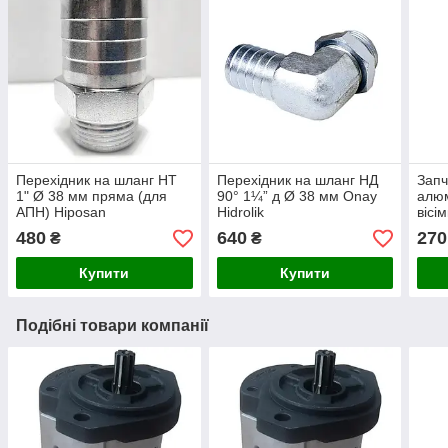
Перехідник на шланг НТ
Перехідник на шланг НД
Запч
1" Ø 38 мм пряма (для
90° 1¼” д Ø 38 мм Onay
алюм
АПН) Hiposan
Hidrolik
вісі
Maki
480
640
270
₴
₴
Купити
Купити
Подібні товари компанії