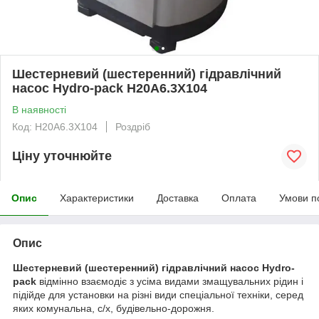
Шестерневий (шестеренний) гідравлічний
насос Hydro-pack H20A6.3X104
В наявності
Код: H20A6.3X104
Роздріб
Ціну уточнюйте
Опис
Характеристики
Доставка
Оплата
Умови п
Опис
Шестерневий (шестеренний) гідравлічний насос Hydro-
pack
відмінно взаємодіє з усіма видами змащувальних рідин і
підійде для установки на різні види спеціальної техніки, серед
яких комунальна, с/х, будівельно-дорожня.