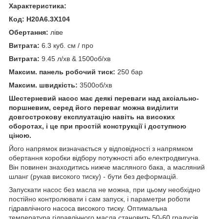
Характеристика:
Код: H20A6.3X104
Обертання:
ліве
Витрата:
6.3 куб. см / про
Витрата:
9.45 л/хв & 1500об/хв
Максим. панель робочий тиск:
250 бар
Максим. швидкість:
3500об/хв
Шестерневий насос має деякі переваги над аксіально-
поршневим, серед його переваг можна виділити
довгострокову експлуатацію навіть на високих
оборотах, і це при простій конструкції і доступною
ціною.
Його напрямок визначається у відповідності з напрямком
обертання коробки відбору потужності або електродвигуна.
Він повинен знаходитись нижче масляного бака, а масляний
шланг (рукав високого тиску) - бути без деформацій.
Запускати насос без масла не можна, при цьому необхідно
постійно контролювати і сам запуск, і параметри роботи
гідравлічного насоса високого тиску. Оптимальна
температура гідравлічного масла становить 50-60 градусів.