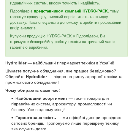
гідравлічних систем, високу точність і надійність.
Гідролідер є
представником компанії HYDRO-PACK
, тому
гарантує кращу ціну, високий сервіс, якість та швидку
доставку. Наші спеціалісти допоможуть зробити професійний
вибір аналогів.
Купуючи продукцію HYDRO-PACK у Гідролідери, Ви
отримуєте безперебійну роботу техніки на тривалий час із
гарантією виробника.
Hydrolider
— найбільший гіпермаркет техніки в Україні!
Шукаєте потужне обладнання, яке працює безвідмовно?
Обирайте
Hydrolider
— лідера на ринку аграрної техніки та
промислового обладнання!
Чому обирають саме нас:
Найбільший асортимент
— тисячі товарів для
гідравлічних систем, агросектору, промисловості чи
бізнесу. Усе в одному місці!
Гарантована якість
— ми офіційні дилери провідних
світових брендів. Пропонуємо лише перевірену техніку,
яка служить довго.