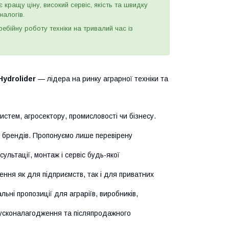
є кращу ціну, високий сервіс, якість та швидку
налогів.
бійну роботу техніки на тривалий час із
Hydrolider
— лідера на ринку аграрної техніки та
истем, агросектору, промисловості чи бізнесу.
х брендів. Пропонуємо лише перевірену
сультації, монтаж і сервіс будь-якої
ння як для підприємств, так і для приватних
ьні пропозиції для аграріїв, виробників,
усконалагодження та післяпродажного