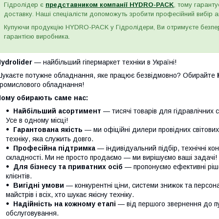
Гідролідер є
представником компанії HYDRO-PACK
, тому гаранту
доставку. Наші спеціалісти допоможуть зробити професійний вибір а
Купуючи продукцію HYDRO-PACK у Гідролідери, Ви отримуєте безпере
гарантією виробника.
ydrolider
— найбільший гіпермаркет техніки в Україні!
укаєте потужне обладнання, яке працює безвідмовно? Обирайте
ромислового обладнання!
Чому обирають саме нас:
Найбільший асортимент
— тисячі товарів для гідравлічних с
Усе в одному місці!
Гарантована якість
— ми офіційні дилери провідних світови
техніку, яка служить довго.
Професійна підтримка
— індивідуальний підбір, технічні кон
складності. Ми не просто продаємо — ми вирішуємо ваші задачі!
Для бізнесу та приватних осіб
— пропонуємо ефективні ріше
клієнтів.
Вигідні умови
— конкурентні ціни, системи знижок та персонал
майстрів і всіх, хто шукає якісну техніку.
Надійність на кожному етапі
— від першого звернення до п
обслуговування.