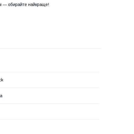
м — обирайте найкраще!
ck
на