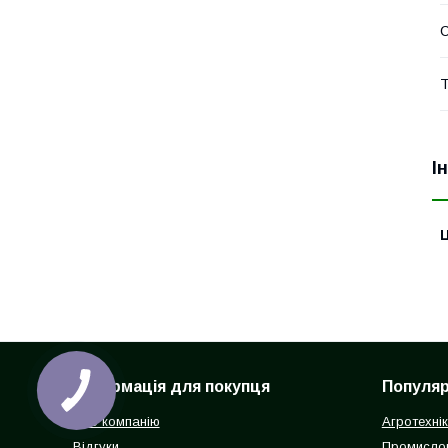
Т
І
Ц
Інформація для покупця
Популярн
Про компанію
Агротехні
Відгуки
Промисло