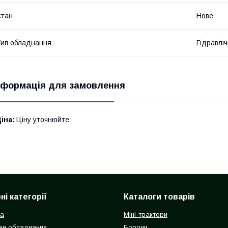
Стан
Нове
ип обладнання
Гідравліч
нформація для замовлення
іна:
Ціну уточнюйте
і категорії
Каталоги товарів
ка
Міні-трактори
ве обладнання
Борони