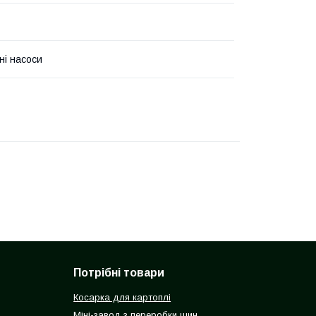
ні насоси
Потрібні товари
Косарка для картоплі
Міні-завод з переробки шин