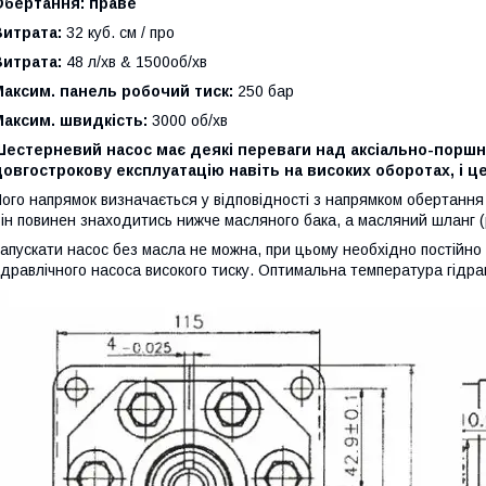
Обертання: праве
Витрата:
32 куб. см / про
Витрата:
48 л/хв & 1500об/хв
аксим. панель робочий тиск:
250 бар
аксим. швидкість:
3000 об/хв
Шестерневий насос має деякі переваги над аксіально-поршн
овгострокову експлуатацію навіть на високих оборотах, і це
ого напрямок визначається у відповідності з напрямком обертання
ін повинен знаходитись нижче масляного бака, а масляний шланг (р
апускати насос без масла не можна, при цьому необхідно постійно 
ідравлічного насоса високого тиску. Оптимальна температура гідра