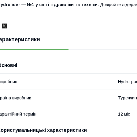
ydrolider — №1 у світі гідравліки та техніки.
Довіряйте лідера
арактеристики
Основні
иробник
Hydro-pa
раїна виробник
Туреччи
арантійний термін
12 міс
Користувальницькі характеристики