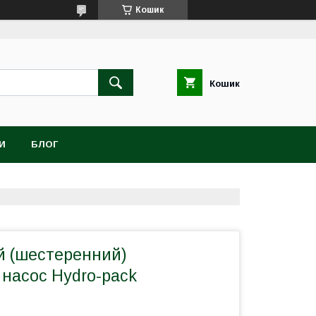
Кошик
Кошик
И
БЛОГ
 (шестеренний)
 насос Hydro-pack