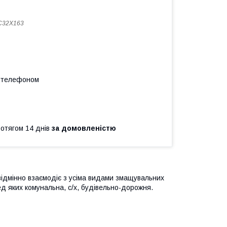
C32X163
а телефоном
ротягом 14 днів
за домовленістю
ідмінно взаємодіє з усіма видами змащувальних
ред яких комунальна, с/х, будівельно-дорожня.