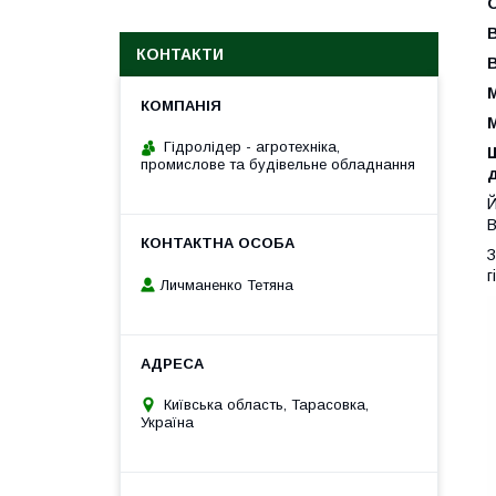
КОНТАКТИ
М
М
Гідролідер - агротехніка,
промислове та будівельне обладнання
д
Й
В
З
г
Личманенко Тетяна
Київська область, Тарасовка,
Україна