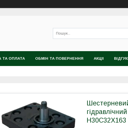
 ТА ОПЛАТА
ОБМІН ТА ПОВЕРНЕННЯ
АКЦІІ
ВІДГУК
Шестерневий
гідравлічний
H30C32X163