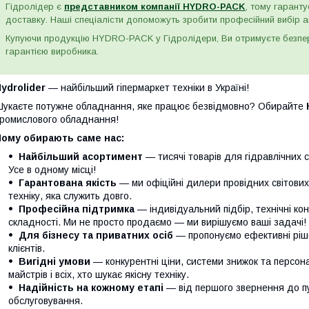
Гідролідер є
представником компанії HYDRO-PACK
, тому гаранту
доставку. Наші спеціалісти допоможуть зробити професійний вибір а
Купуючи продукцію HYDRO-PACK у Гідролідери, Ви отримуєте безпере
гарантією виробника.
ydrolider
— найбільший гіпермаркет техніки в Україні!
укаєте потужне обладнання, яке працює безвідмовно? Обирайте
ромислового обладнання!
Чому обирають саме нас:
Найбільший асортимент
— тисячі товарів для гідравлічних с
Усе в одному місці!
Гарантована якість
— ми офіційні дилери провідних світови
техніку, яка служить довго.
Професійна підтримка
— індивідуальний підбір, технічні кон
складності. Ми не просто продаємо — ми вирішуємо ваші задачі!
Для бізнесу та приватних осіб
— пропонуємо ефективні ріше
клієнтів.
Вигідні умови
— конкурентні ціни, системи знижок та персонал
майстрів і всіх, хто шукає якісну техніку.
Надійність на кожному етапі
— від першого звернення до п
обслуговування.