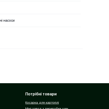
ні насоси
Потрібні товари
Косарка для картоплі
Міні-завод з переробки шин