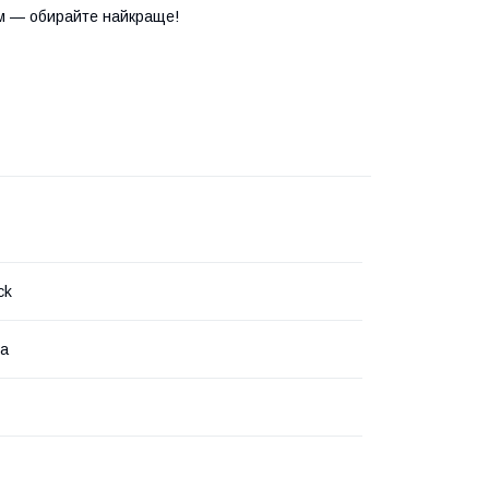
м — обирайте найкраще!
ck
на