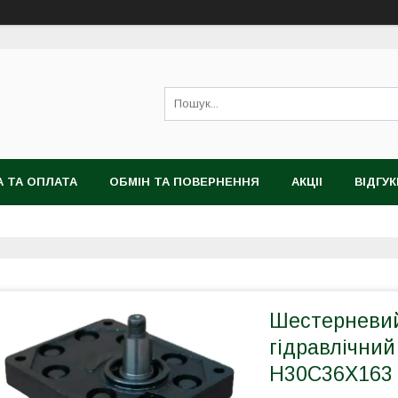
 ТА ОПЛАТА
ОБМІН ТА ПОВЕРНЕННЯ
АКЦІІ
ВІДГУК
Шестерневий
гідравлічний
H30C36X163