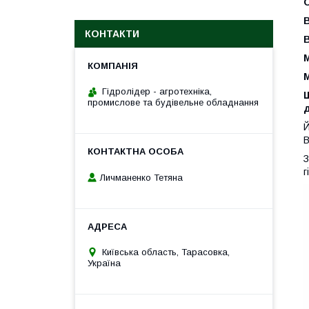
КОНТАКТИ
М
М
Гідролідер - агротехніка,
промислове та будівельне обладнання
д
Й
В
З
г
Личманенко Тетяна
Київська область, Тарасовка,
Україна