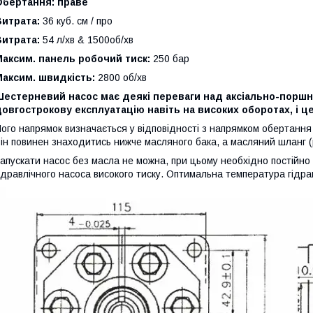
Обертання: праве
Витрата:
36 куб. см / про
Витрата:
54 л/хв & 1500об/хв
аксим. панель робочий тиск:
250 бар
аксим. швидкість:
2800 об/хв
Шестерневий насос має деякі переваги над аксіально-поршн
овгострокову експлуатацію навіть на високих оборотах, і це
ого напрямок визначається у відповідності з напрямком обертання
ін повинен знаходитись нижче масляного бака, а масляний шланг (р
апускати насос без масла не можна, при цьому необхідно постійно 
ідравлічного насоса високого тиску. Оптимальна температура гідра