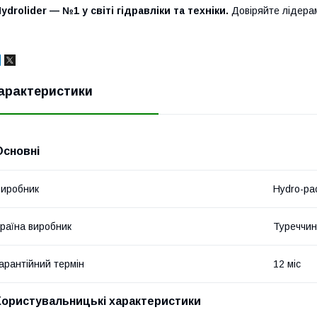
ydrolider — №1 у світі гідравліки та техніки.
Довіряйте лідера
арактеристики
Основні
иробник
Hydro-pa
раїна виробник
Туреччи
арантійний термін
12 міс
Користувальницькі характеристики