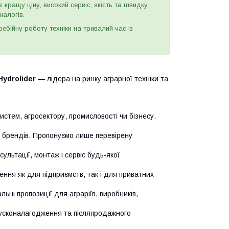
є кращу ціну, високий сервіс, якість та швидку
налогів.
бійну роботу техніки на тривалий час із
Hydrolider
— лідера на ринку аграрної техніки та
истем, агросектору, промисловості чи бізнесу.
х брендів. Пропонуємо лише перевірену
сультації, монтаж і сервіс будь-якої
ння як для підприємств, так і для приватних
ьні пропозиції для аграріїв, виробників,
усконалагодження та післяпродажного