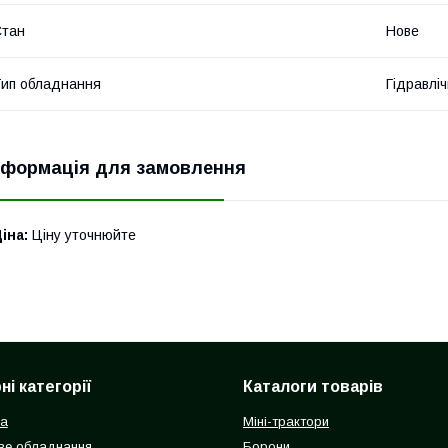
Стан
Нове
ип обладнання
Гідравліч
нформація для замовлення
іна:
Ціну уточнюйте
і категорії
Каталоги товарів
ка
Міні-трактори
ве обладнання
Борони