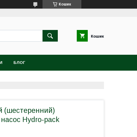
Кошик
Кошик
И
БЛОГ
 (шестеренний)
 насос Hydro-pack