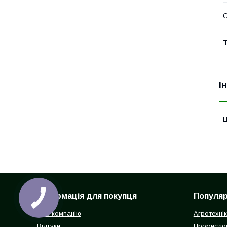
Т
І
Ц
Інформація для покупця
Популярн
Про компанію
Агротехні
Відгуки
Промисло