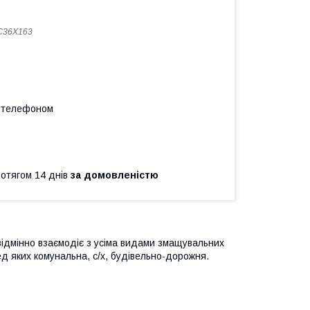
C36X163
а телефоном
ротягом 14 днів
за домовленістю
ідмінно взаємодіє з усіма видами змащувальних
ред яких комунальна, с/х, будівельно-дорожня.