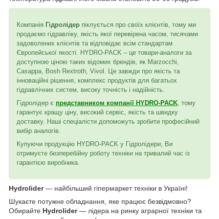
Компанія
Гідролідер
піклується про своїх клієнтів, тому ми
продаємо гідравліку, якість якої перевірена часом, тисячами
задоволених клієнтів та відповідає всім стандартам
Європейської якості. HYDRO-PACK – це товари-аналоги за
доступною ціною таких відомих брендів, як Marzocchi,
Casappa, Bosh Rextroth, Vivol. Це завжди про якість та
інноваційні рішення, комплекс продуктів для багатьох
гідравлічних систем, високу точність і надійність.
Гідролідер є
представником компанії HYDRO-PACK
, тому
гарантує кращу ціну, високий сервіс, якість та швидку
доставку. Наші спеціалісти допоможуть зробити професійний
вибір аналогів.
Купуючи продукцію HYDRO-PACK у Гідролідери, Ви
отримуєте безперебійну роботу техніки на тривалий час із
гарантією виробника.
Hydrolider
— найбільший гіпермаркет техніки в Україні!
Шукаєте потужне обладнання, яке працює безвідмовно?
Обирайте
Hydrolider
— лідера на ринку аграрної техніки та