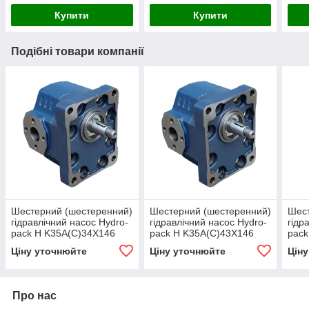
Купити
Купити
Подібні товари компанії
Шестерний (шестеренний)
Шестерний (шестеренний)
Шест
гідравлічний насос Hydro-
гідравлічний насос Hydro-
гідр
pack H K35A(C)34X146
pack H K35A(C)43X146
pack
(серія 35)
(серія 35)
(сер
Ціну уточнюйте
Ціну уточнюйте
Цін
Про нас