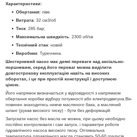
Характеристики:
Обертання:
ліве
Витрата
: 32 см3/об
Тиск
: 285 бар;
Максимальна швидкість
: 2300 об/хв
Технічний стан
: новий
Виробник
: Туреччина.
Шестерневий насос має деякі переваги над аксіально-
поршневим, серед його переваг можна виділити
довгострокову експлуатацію навіть на високих
оборотах, і це при простій конструкції і доступною
ціною.
Його напрямок визначається у відповідності з напрямком
обертання коробки відбору потужності або електродвигуна.Він
повинен знаходитись нижче масляного бака, а масляний
шланг (рукав високого тиску) - бути без деформацій.
Запускати насос без масла не можна, при цьому необхідно
постійно контролювати і сам запуск, і параметри роботи
гідравлічного насоса високого тиску. Оптимальна
температура гідравлічного масла становить 50-60 градусів.