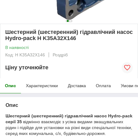
Шестерний (шестеренний) гідравлічний насос
Hydro-pack H K35A32X146
В наявності
Код: H K35A32X146
Роздріб
Ціну уточнюйте
Опис
Характеристики
Доставка
Оплата
Умови п
Опис
Шестерний (шестеренний) гідравлічний насос Hydro-pack
серії 35
відмінно взаємодіє з усіма видами змащувальних
рідин і підійде для установки на різні види спеціальної техніки,
серед яких комунальна, с/х, будівельно-дорожня.