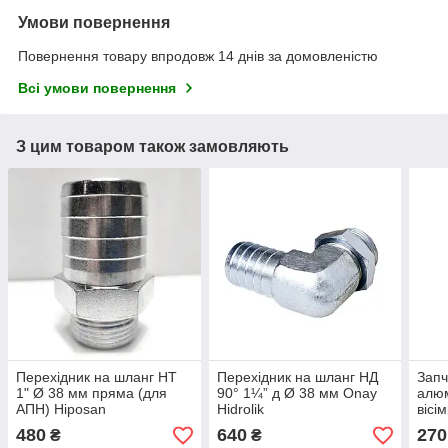
Умови повернення
Повернення товару впродовж 14 днів за домовленістю
Всі умови повернення
З цим товаром також замовляють
Перехідник на шланг НТ
Перехідник на шланг НД
Запч
1" Ø 38 мм пряма (для
90° 1¼” д Ø 38 мм Onay
алюм
АПН) Hiposan
Hidrolik
вісі
Maki
480
640
270
₴
₴