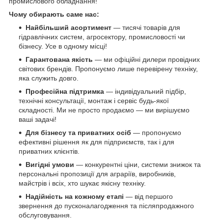
промислового обладнання!
Чому обирають саме нас:
Найбільший асортимент
— тисячі товарів для
гідравлічних систем, агросектору, промисловості чи
бізнесу. Усе в одному місці!
Гарантована якість
— ми офіційні дилери провідних
світових брендів. Пропонуємо лише перевірену техніку,
яка служить довго.
Професійна підтримка
— індивідуальний підбір,
технічні консультації, монтаж і сервіс будь-якої
складності. Ми не просто продаємо — ми вирішуємо
ваші задачі!
Для бізнесу та приватних осіб
— пропонуємо
ефективні рішення як для підприємств, так і для
приватних клієнтів.
Вигідні умови
— конкурентні ціни, системи знижок та
персональні пропозиції для аграріїв, виробників,
майстрів і всіх, хто шукає якісну техніку.
Надійність на кожному етапі
— від першого
звернення до пусконалагодження та післяпродажного
обслуговування.