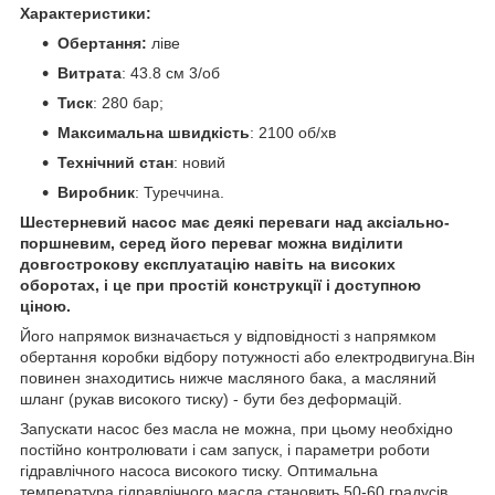
Характеристики:
Обертання:
ліве
Витрата
: 43.8 см 3/об
Тиск
: 280 бар;
Максимальна швидкість
: 2100 об/хв
Технічний стан
: новий
Виробник
: Туреччина.
Шестерневий насос має деякі переваги над аксіально-
поршневим, серед його переваг можна виділити
довгострокову експлуатацію навіть на високих
оборотах, і це при простій конструкції і доступною
ціною.
Його напрямок визначається у відповідності з напрямком
обертання коробки відбору потужності або електродвигуна.Він
повинен знаходитись нижче масляного бака, а масляний
шланг (рукав високого тиску) - бути без деформацій.
Запускати насос без масла не можна, при цьому необхідно
постійно контролювати і сам запуск, і параметри роботи
гідравлічного насоса високого тиску. Оптимальна
температура гідравлічного масла становить 50-60 градусів.