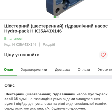
Шестерний (шестеренний) гідравлічний насос
Hydro-pack H K35A43X146
В наявності
Код: H K35A43X146
Роздріб
Ціну уточнюйте
Опис
Характеристики
Доставка
Оплата
Умови п
Опис
Шестерний (шестеренний) гідравлічний насос Hydro-pack
серії 35
відмінно взаємодіє з усіма видами змащувальних
рідин і підійде для установки на різні види спеціальної техніки,
серед яких комунальна, с/х, будівельно-дорожня.