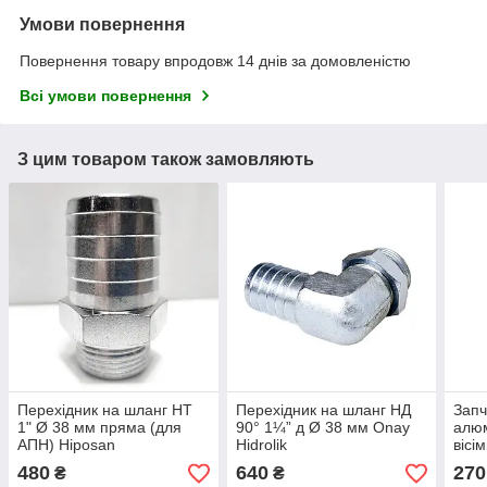
Умови повернення
Повернення товару впродовж 14 днів за домовленістю
Всі умови повернення
З цим товаром також замовляють
Перехідник на шланг НТ
Перехідник на шланг НД
Запч
1" Ø 38 мм пряма (для
90° 1¼” д Ø 38 мм Onay
алюм
АПН) Hiposan
Hidrolik
вісі
Maki
480
640
270
₴
₴