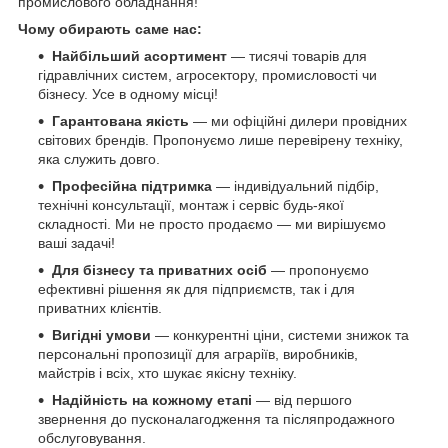
промислового обладнання!
Чому обирають саме нас:
Найбільший асортимент
— тисячі товарів для
гідравлічних систем, агросектору, промисловості чи
бізнесу. Усе в одному місці!
Гарантована якість
— ми офіційні дилери провідних
світових брендів. Пропонуємо лише перевірену техніку,
яка служить довго.
Професійна підтримка
— індивідуальний підбір,
технічні консультації, монтаж і сервіс будь-якої
складності. Ми не просто продаємо — ми вирішуємо
ваші задачі!
Для бізнесу та приватних осіб
— пропонуємо
ефективні рішення як для підприємств, так і для
приватних клієнтів.
Вигідні умови
— конкурентні ціни, системи знижок та
персональні пропозиції для аграріїв, виробників,
майстрів і всіх, хто шукає якісну техніку.
Надійність на кожному етапі
— від першого
звернення до пусконалагодження та післяпродажного
обслуговування.