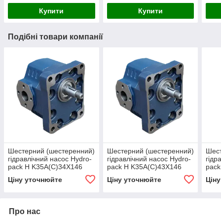
Купити
Купити
Подібні товари компанії
Шестерний (шестеренний)
Шестерний (шестеренний)
Шест
гідравлічний насос Hydro-
гідравлічний насос Hydro-
гідр
pack H K35A(C)34X146
pack H K35A(C)43X146
pack
(серія 35)
(серія 35)
(сер
Ціну уточнюйте
Ціну уточнюйте
Цін
Про нас