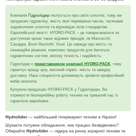
Компанія
Гідролідер
піклується про своїх клієнтів, тому ми
продаємо гідравліку, якість якої перевірена часом, тисячами
задоволених клієнтів та відповідає всім стандартам
Європейської якості. HYDRO-PACK – це товари-аналоги за
доступною ціною таких відомих брендів, як Marzocchi,
Casappa, Bosh Rextroth, Vivol. Це завжди про якість та
інноваційні рішення, комплекс продуктів для багатьох
гідравлічних систем, високу точність і надійність.
Гідролідер є
представником компанії HYDRO-PACK
, тому
гарантує кращу ціну, високий сервіс, якість та швидку
доставку. Наші спеціалісти допоможуть зробити професійний
вибір аналогів.
Купуючи продукцію HYDRO-PACK у Гідролідери, Ви
отримуєте безперебійну роботу техніки на тривалий час із
гарантією виробника.
Hydrolider
— найбільший гіпермаркет техніки в Україні!
Шукаєте потужне обладнання, яке працює безвідмовно?
Обирайте
Hydrolider
— лідера на ринку аграрної техніки та