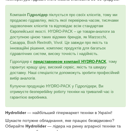
Компанія
Гідролідер
піклується про своїх клієнтів, тому ми
продаємо гідравліку, якість якої перевірена часом, тисячами
задоволених клієнтів та відповідає всім стандартам
Європейської якості. HYDRO-PACK – це товари-аналоги за
доступною ціною таких відомих брендів, як Marzocchi,
Casappa, Bosh Rextroth, Vivol. Це завжди про якість та
інноваційні рішення, комплекс продуктів для багатьох
гідравлічних систем, високу точність і надійність.
Гідролідер є
представником компанії HYDRO-PACK
, тому
гарантує кращу ціну, високий сервіс, якість та швидку
доставку. Наші спеціалісти допоможуть зробити професійний
вибір аналогів.
Купуючи продукцію HYDRO-PACK у Гідролідери, Ви
отримуєте безперебійну роботу техніки на тривалий час із
гарантією виробника.
Hydrolider
— найбільший гіпермаркет техніки в Україні!
Шукаєте потужне обладнання, яке працює безвідмовно?
Обирайте
Hydrolider
— лідера на ринку аграрної техніки та