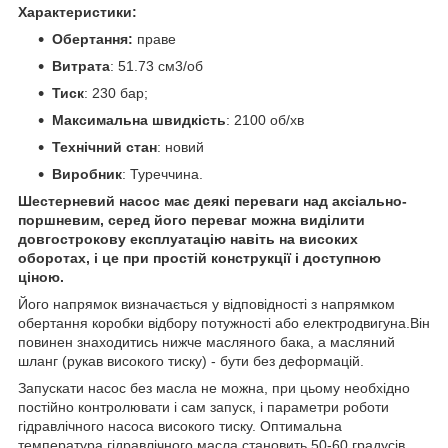
Характеристики:
Обертання:
праве
Витрата
: 51.73 см3/об
Тиск
: 230 бар;
Максимальна швидкість
: 2100 об/хв
Технічний стан
: новий
Виробник
: Туреччина.
Шестерневий насос має деякі переваги над аксіально-
поршневим, серед його переваг можна виділити
довгострокову експлуатацію навіть на високих
оборотах, і це при простій конструкції і доступною
ціною.
Його напрямок визначається у відповідності з напрямком
обертання коробки відбору потужності або електродвигуна.Він
повинен знаходитись нижче масляного бака, а масляний
шланг (рукав високого тиску) - бути без деформацій.
Запускати насос без масла не можна, при цьому необхідно
постійно контролювати і сам запуск, і параметри роботи
гідравлічного насоса високого тиску. Оптимальна
температура гідравлічного масла становить 50-60 градусів.