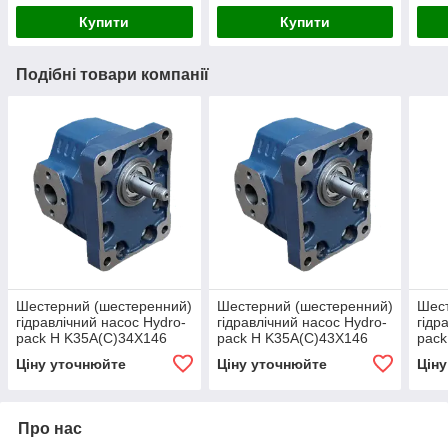
Купити
Купити
Подібні товари компанії
Шестерний (шестеренний)
Шестерний (шестеренний)
Шест
гідравлічний насос Hydro-
гідравлічний насос Hydro-
гідр
pack H K35A(C)34X146
pack H K35A(C)43X146
pack
(серія 35)
(серія 35)
(сер
Ціну уточнюйте
Ціну уточнюйте
Цін
Про нас