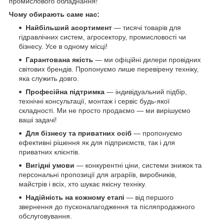
промислового обладнання!
Чому обирають саме нас:
Найбільший асортимент
— тисячі товарів для
гідравлічних систем, агросектору, промисловості чи
бізнесу. Усе в одному місці!
Гарантована якість
— ми офіційні дилери провідних
світових брендів. Пропонуємо лише перевірену техніку,
яка служить довго.
Професійна підтримка
— індивідуальний підбір,
технічні консультації, монтаж і сервіс будь-якої
складності. Ми не просто продаємо — ми вирішуємо
ваші задачі!
Для бізнесу та приватних осіб
— пропонуємо
ефективні рішення як для підприємств, так і для
приватних клієнтів.
Вигідні умови
— конкурентні ціни, системи знижок та
персональні пропозиції для аграріїв, виробників,
майстрів і всіх, хто шукає якісну техніку.
Надійність на кожному етапі
— від першого
звернення до пусконалагодження та післяпродажного
обслуговування.