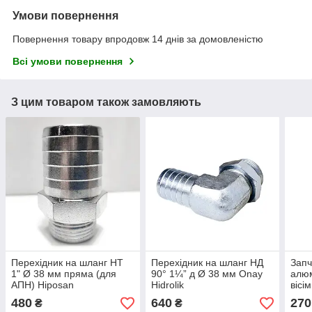
Умови повернення
Повернення товару впродовж 14 днів за домовленістю
Всі умови повернення
З цим товаром також замовляють
Перехідник на шланг НТ
Перехідник на шланг НД
Запч
1" Ø 38 мм пряма (для
90° 1¼” д Ø 38 мм Onay
алюм
АПН) Hiposan
Hidrolik
вісі
Maki
480
640
270
₴
₴