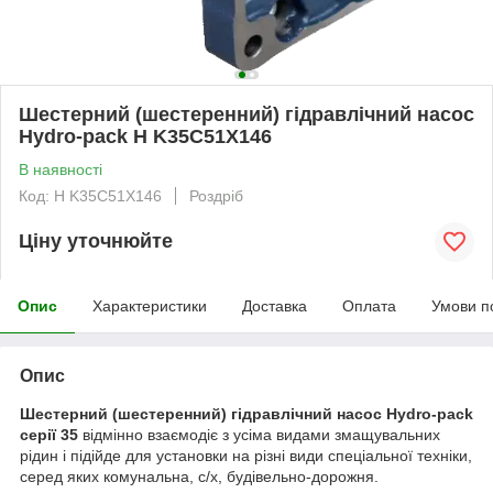
Шестерний (шестеренний) гідравлічний насос
Hydro-pack H K35C51X146
В наявності
Код: H K35C51X146
Роздріб
Ціну уточнюйте
Опис
Характеристики
Доставка
Оплата
Умови п
Опис
Шестерний (шестеренний) гідравлічний насос Hydro-pack
серії 35
відмінно взаємодіє з усіма видами змащувальних
рідин і підійде для установки на різні види спеціальної техніки,
серед яких комунальна, с/х, будівельно-дорожня.