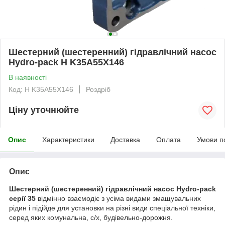
Шестерний (шестеренний) гідравлічний насос
Hydro-pack H K35A55X146
В наявності
Код: H K35A55X146
Роздріб
Ціну уточнюйте
Опис
Характеристики
Доставка
Оплата
Умови п
Опис
Шестерний (шестеренний) гідравлічний насос Hydro-pack
серії 35
відмінно взаємодіє з усіма видами змащувальних
рідин і підійде для установки на різні види спеціальної техніки,
серед яких комунальна, с/х, будівельно-дорожня.