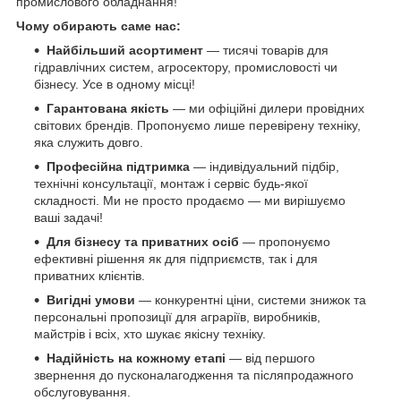
промислового обладнання!
Чому обирають саме нас:
Найбільший асортимент
— тисячі товарів для
гідравлічних систем, агросектору, промисловості чи
бізнесу. Усе в одному місці!
Гарантована якість
— ми офіційні дилери провідних
світових брендів. Пропонуємо лише перевірену техніку,
яка служить довго.
Професійна підтримка
— індивідуальний підбір,
технічні консультації, монтаж і сервіс будь-якої
складності. Ми не просто продаємо — ми вирішуємо
ваші задачі!
Для бізнесу та приватних осіб
— пропонуємо
ефективні рішення як для підприємств, так і для
приватних клієнтів.
Вигідні умови
— конкурентні ціни, системи знижок та
персональні пропозиції для аграріїв, виробників,
майстрів і всіх, хто шукає якісну техніку.
Надійність на кожному етапі
— від першого
звернення до пусконалагодження та післяпродажного
обслуговування.