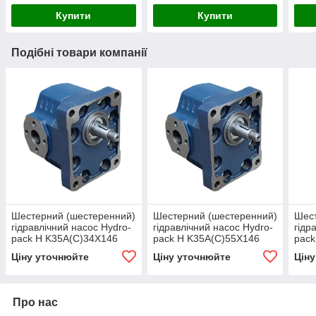
Купити
Купити
Подібні товари компанії
Шестерний (шестеренний)
Шестерний (шестеренний)
Шест
гідравлічний насос Hydro-
гідравлічний насос Hydro-
гідр
pack H K35A(C)34X146
pack H K35A(C)55X146
pack
(серія 35)
(сер
Ціну уточнюйте
Ціну уточнюйте
Цін
Про нас