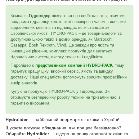
Компанія
Гідролідер
піклується про своїх клієнтів, тому ми
продаємо гідравліку, якість якої перевірена часом, тисячами
задоволених клієнтів та відповідає всім стандартам
Європейської якості. HYDRO-PACK – це товари-аналоги за
доступною ціною таких відомих брендів, як Marzocchi,
Casappa, Bosh Rextroth, Vivol. Це завжди про якість та
інноваційні рішення, комплекс продуктів для багатьох
гідравлічних систем, високу точність і надійність.
Гідролідер є
представником компанії HYDRO-PACK
, тому
гарантує кращу ціну, високий сервіс, якість та швидку
доставку. Наші спеціалісти допоможуть зробити професійний
вибір аналогів.
Купуючи продукцію HYDRO-PACK у Гідролідери, Ви
отримуєте безперебійну роботу техніки на тривалий час із
гарантією виробника.
Hydrolider
— найбільший гіпермаркет техніки в Україні!
Шукаєте потужне обладнання, яке працює безвідмовно?
Обирайте
Hydrolider
— лідера на ринку аграрної техніки та