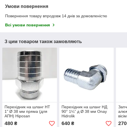
Умови повернення
Повернення товару впродовж 14 днів за домовленістю
Всі умови повернення
З цим товаром також замовляють
Перехідник на шланг НТ
Перехідник на шланг НД
Запч
1" Ø 38 мм пряма (для
90° 1¼” д Ø 38 мм Onay
алюм
АПН) Hiposan
Hidrolik
вісі
Maki
480
640
270
₴
₴