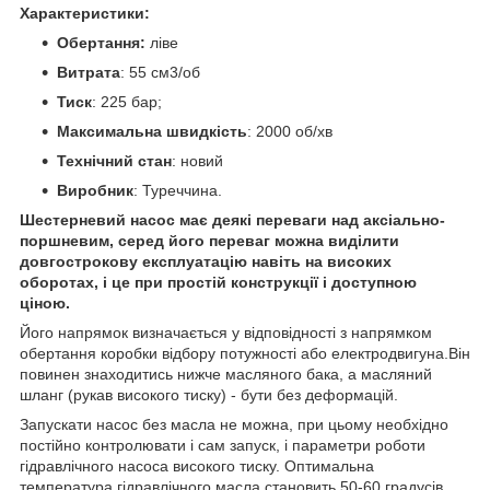
Характеристики:
Обертання:
ліве
Витрата
: 55 см3/об
Тиск
: 225 бар;
Максимальна швидкість
: 2000 об/хв
Технічний стан
: новий
Виробник
: Туреччина.
Шестерневий насос має деякі переваги над аксіально-
поршневим, серед його переваг можна виділити
довгострокову експлуатацію навіть на високих
оборотах, і це при простій конструкції і доступною
ціною.
Його напрямок визначається у відповідності з напрямком
обертання коробки відбору потужності або електродвигуна.Він
повинен знаходитись нижче масляного бака, а масляний
шланг (рукав високого тиску) - бути без деформацій.
Запускати насос без масла не можна, при цьому необхідно
постійно контролювати і сам запуск, і параметри роботи
гідравлічного насоса високого тиску. Оптимальна
температура гідравлічного масла становить 50-60 градусів.