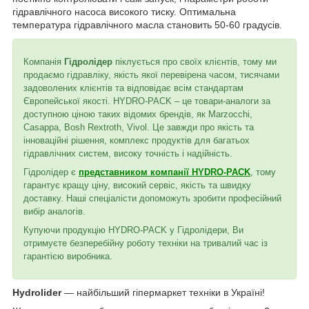
гідравлічного насоса високого тиску. Оптимальна
температура гідравлічного масла становить 50-60 градусів.
Компанія
Гідролідер
піклується про своїх клієнтів, тому ми
продаємо гідравліку, якість якої перевірена часом, тисячами
задоволених клієнтів та відповідає всім стандартам
Європейської якості. HYDRO-PACK – це товари-аналоги за
доступною ціною таких відомих брендів, як Marzocchi,
Casappa, Bosh Rextroth, Vivol. Це завжди про якість та
інноваційні рішення, комплекс продуктів для багатьох
гідравлічних систем, високу точність і надійність.
Гідролідер є
представником компанії HYDRO-PACK
, тому
гарантує кращу ціну, високий сервіс, якість та швидку
доставку. Наші спеціалісти допоможуть зробити професійний
вибір аналогів.
Купуючи продукцію HYDRO-PACK у Гідролідери, Ви
отримуєте безперебійну роботу техніки на тривалий час із
гарантією виробника.
Hydrolider
— найбільший гіпермаркет техніки в Україні!