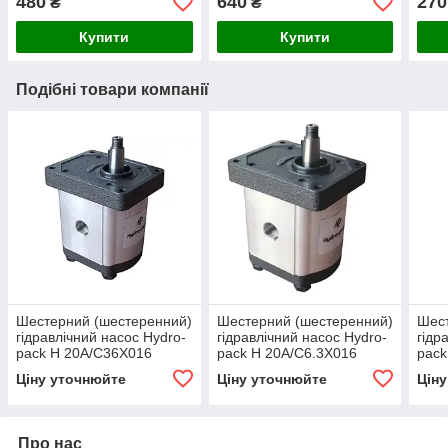
480
640
270
₴
₴
Купити
Купити
Подібні товари компанії
Шестерний (шестеренний)
Шестерний (шестеренний)
Шест
гідравлічний насос Hydro-
гідравлічний насос Hydro-
гідр
pack H 20A/C36X016
pack H 20A/C6.3X016
pack
(серія 20)
(серія 20)
(сер
Ціну уточнюйте
Ціну уточнюйте
Цін
Про нас