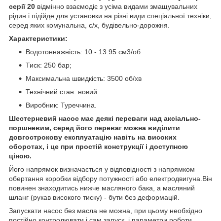
серії 20
відмінно взаємодіє з усіма видами змащувальних
рідин і підійде для установки на різні види спеціальної техніки,
серед яких комунальна, с/х, будівельно-дорожня.
Характеристики:
Водотоннажність: 10 - 13.95 см3/об
Тиск: 250 бар;
Максимальна швидкість: 3500 об/хв
Технічний стан: новий
Виробник: Туреччина.
Шестерневий насос має деякі переваги над аксіально-
поршневим, серед його переваг можна виділити
довгострокову експлуатацію навіть на високих
оборотах, і це при простій конструкції і доступною
ціною.
Його напрямок визначається у відповідності з напрямком
обертання коробки відбору потужності або електродвигуна.Він
повинен знаходитись нижче масляного бака, а масляний
шланг (рукав високого тиску) - бути без деформацій.
Запускати насос без масла не можна, при цьому необхідно
постійно контролювати і сам запуск, і параметри роботи