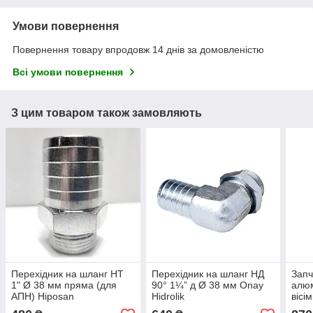
Умови повернення
Повернення товару впродовж 14 днів за домовленістю
Всі умови повернення
З цим товаром також замовляють
Перехідник на шланг НТ
Перехідник на шланг НД
Запч
1" Ø 38 мм пряма (для
90° 1¼” д Ø 38 мм Onay
алюм
АПН) Hiposan
Hidrolik
вісі
Maki