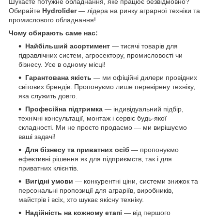
Шукаєте потужне обладнання, яке працює безвідмовно?
Обирайте
Hydrolider
— лідера на ринку аграрної техніки та
промислового обладнання!
Чому обирають саме нас:
Найбільший асортимент
— тисячі товарів для
гідравлічних систем, агросектору, промисловості чи
бізнесу. Усе в одному місці!
Гарантована якість
— ми офіційні дилери провідних
світових брендів. Пропонуємо лише перевірену техніку,
яка служить довго.
Професійна підтримка
— індивідуальний підбір,
технічні консультації, монтаж і сервіс будь-якої
складності. Ми не просто продаємо — ми вирішуємо
ваші задачі!
Для бізнесу та приватних осіб
— пропонуємо
ефективні рішення як для підприємств, так і для
приватних клієнтів.
Вигідні умови
— конкурентні ціни, системи знижок та
персональні пропозиції для аграріїв, виробників,
майстрів і всіх, хто шукає якісну техніку.
Надійність на кожному етапі
— від першого