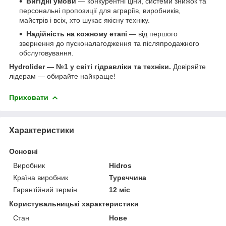
Вигідні умови
— конкурентні ціни, системи знижок та
персональні пропозиції для аграріїв, виробників,
майстрів і всіх, хто шукає якісну техніку.
Надійність на кожному етапі
— від першого
звернення до пусконалагодження та післяпродажного
обслуговування.
Hydrolider — №1 у світі гідравліки та техніки.
Довіряйте
лідерам — обирайте найкраще!
Приховати
Характеристики
Основні
Виробник
Hidros
Країна виробник
Туреччина
Гарантійний термін
12 міс
Користувальницькі характеристики
Стан
Нове