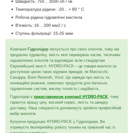
Швидкість: 750... 3500 об / хв
Температура рідини: -20... + 80 ° C
Робоча рідина:гідравлічні мастила
В'язкість: 16... 200 мм2 / с
Ступінь фільтрації: 15-25 мкм
Компанія
Гідролідер
піклується про своїх клієнтів, тому ми
продаємо гідравліку, якість якої перевірена часом, тисячами
задоволених клієнтів та відповідає всім стандартам
Європейської якості. HYDRO-PACK – це товари-аналоги за
доступною ціною таких відомих брендів, як Marzocchi,
Casappa, Bosh Rextroth, Vivol. Це завжди про якість та
інноваційні рішення, комплекс продуктів для багатьох
гідравлічних систем, високу точність і надійність.
Гідролідер є
представником компанії HYDRO-PACK
, тому
гарантує кращу ціну, високий сервіс, якість та швидку
доставку. Наші спеціалісти допоможуть зробити професійний
вибір аналогів.
Купуючи продукцію HYDRO-PACK у Гідролідери, Ви
отримуєте безперебійну роботу техніки на тривалий час із
гарантією виробника.