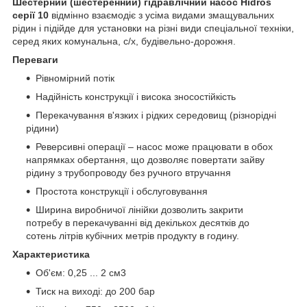
Шестерний (шестеренний) гідравлічний насос Hidros
серії 10
відмінно взаємодіє з усіма видами змащувальних
рідин і підійде для установки на різні види спеціальної техніки,
серед яких комунальна, с/х, будівельно-дорожня.
Переваги
Рівномірний потік
Надійність конструкції і висока зносостійкість
Перекачування в'язких і рідких середовищ (різнорідні
рідини)
Реверсивні операції – насос може працювати в обох
напрямках обертання, що дозволяє повертати зайву
рідину з трубопроводу без ручного втручання
Простота конструкції і обслуговування
Ширина виробничої лінійки дозволить закрити
потребу в перекачуванні від декількох десятків до
сотень літрів кубічних метрів продукту в годину.
Характеристика
Об'єм: 0,25 ... 2 см3
Тиск на виході: до 200 бар