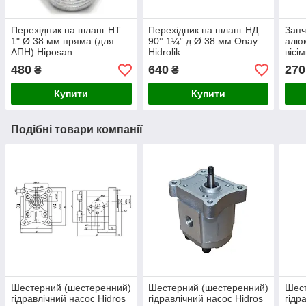
Перехідник на шланг НТ
Перехідник на шланг НД
Запч
1" Ø 38 мм пряма (для
90° 1¼” д Ø 38 мм Onay
алюм
АПН) Hiposan
Hidrolik
вісі
Maki
480
640
270
₴
₴
Купити
Купити
Подібні товари компанії
Шестерний (шестеренний)
Шестерний (шестеренний)
Шест
гідравлічний насос Hidros
гідравлічний насос Hidros
гідр