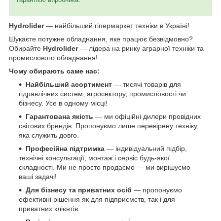
Hydrolider
— найбільший гіпермаркет техніки в Україні!
Шукаєте потужне обладнання, яке працює безвідмовно?
Обирайте
Hydrolider
— лідера на ринку аграрної техніки та
промислового обладнання!
Чому обирають саме нас:
Найбільший асортимент
— тисячі товарів для
гідравлічних систем, агросектору, промисловості чи
бізнесу. Усе в одному місці!
Гарантована якість
— ми офіційні дилери провідних
світових брендів. Пропонуємо лише перевірену техніку,
яка служить довго.
Професійна підтримка
— індивідуальний підбір,
технічні консультації, монтаж і сервіс будь-якої
складності. Ми не просто продаємо — ми вирішуємо
ваші задачі!
Для бізнесу та приватних осіб
— пропонуємо
ефективні рішення як для підприємств, так і для
приватних клієнтів.