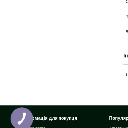
Т
В
І
Ц
Інформація для покупця
Популярн