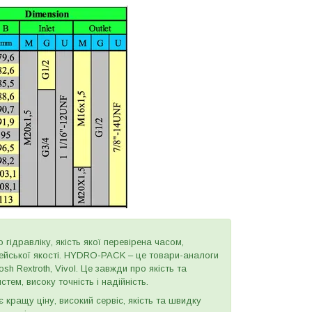
 гідравліку, якість якої перевірена часом,
пейської якості. HYDRO-PACK – це товари-аналоги
h Rextroth, Vivol. Це завжди про якість та
тем, високу точність і надійність.
є кращу ціну, високий сервіс, якість та швидку