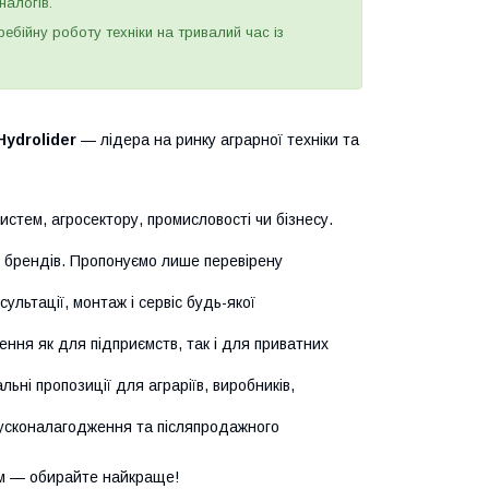
налогів.
бійну роботу техніки на тривалий час із
Hydrolider
— лідера на ринку аграрної техніки та
истем, агросектору, промисловості чи бізнесу.
х брендів. Пропонуємо лише перевірену
сультації, монтаж і сервіс будь-якої
ння як для підприємств, так і для приватних
ьні пропозиції для аграріїв, виробників,
усконалагодження та післяпродажного
м — обирайте найкраще!