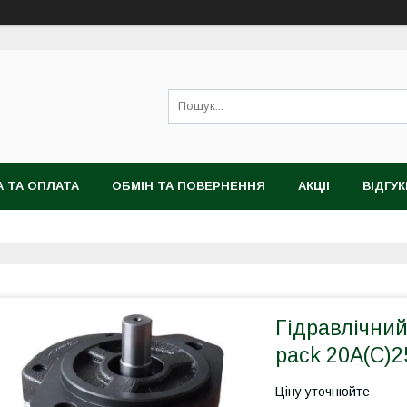
 ТА ОПЛАТА
ОБМІН ТА ПОВЕРНЕННЯ
АКЦІІ
ВІДГУК
Гідравлічни
pack 20А(С)
Ціну уточнюйте