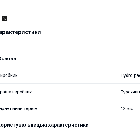
арактеристики
Основні
иробник
Hydro-pa
раїна виробник
Туреччи
арантійний термін
12 міс
Користувальницькі характеристики