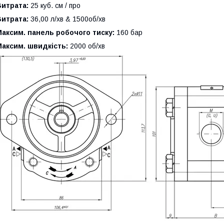
Витрата:
25 куб. см / про
Витрата:
36,00 л/хв & 1500об/хв
аксим. панель робочого тиску:
160 бар
аксим. швидкість:
2000 об/хв