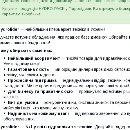
доставку. Наші спеціалісти допоможуть зробити професійний вибір а
Купуючи продукцію HYDRO-PACK у Гідролідери, Ви отримуєте безпере
гарантією виробника.
ydrolider
— найбільший гіпермаркет техніки в Україні!
укаєте потужне обладнання, яке працює безвідмовно? Обирайте
ромислового обладнання!
Чому обирають саме нас:
Найбільший асортимент
— тисячі товарів для гідравлічних с
Усе в одному місці!
Гарантована якість
— ми офіційні дилери провідних світови
техніку, яка служить довго.
Професійна підтримка
— індивідуальний підбір, технічні кон
складності. Ми не просто продаємо — ми вирішуємо ваші задачі!
Для бізнесу та приватних осіб
— пропонуємо ефективні ріше
клієнтів.
Вигідні умови
— конкурентні ціни, системи знижок та персонал
майстрів і всіх, хто шукає якісну техніку.
Надійність на кожному етапі
— від першого звернення до п
обслуговування.
ydrolider — №1 у світі гідравліки та техніки.
Довіряйте лідера