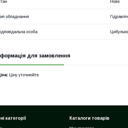
Стан
Нове
ип обладнання
Гідравліч
ідповідальна особа
Цибулько
нформація для замовлення
іна:
Ціну уточнюйте
і категорії
Каталоги товарів