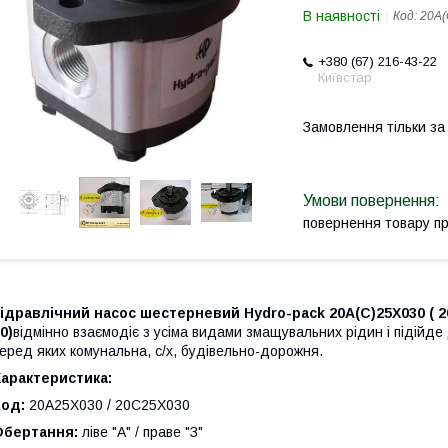
В наявності
Код:
20А(
+380 (67) 216-43-22
Київстар
Замовлення тільки з
повернення товару п
ідравлічний насос шестерневий Hydro-pack 20A(C)25X030 ( 2
0)
відмінно взаємодіє з усіма видами змащувальних рідин і підійде 
еред яких комунальна, с/х, будівельно-дорожня.
арактеристика:
Код:
20A25X030 / 20C25X030
Обертання:
ліве "А" / праве "З"