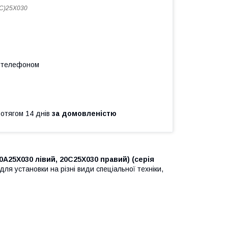
С)25X030
а телефоном
ротягом 14 днів
за домовленістю
0A25X030 лівий, 20C25X030 правий) (серія
для установки на різні види спеціальної техніки,