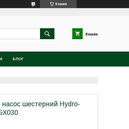
Кошик
Кошик
И
БЛОГ
й насос шестерний Hydro-
25X030