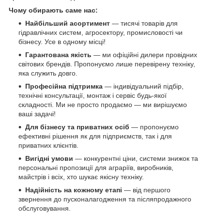
Чому обирають саме нас:
Найбільший асортимент
— тисячі товарів для
гідравлічних систем, агросектору, промисловості чи
бізнесу. Усе в одному місці!
Гарантована якість
— ми офіційні дилери провідних
світових брендів. Пропонуємо лише перевірену техніку,
яка служить довго.
Професійна підтримка
— індивідуальний підбір,
технічні консультації, монтаж і сервіс будь-якої
складності. Ми не просто продаємо — ми вирішуємо
ваші задачі!
Для бізнесу та приватних осіб
— пропонуємо
ефективні рішення як для підприємств, так і для
приватних клієнтів.
Вигідні умови
— конкурентні ціни, системи знижок та
персональні пропозиції для аграріїв, виробників,
майстрів і всіх, хто шукає якісну техніку.
Надійність на кожному етапі
— від першого
звернення до пусконалагодження та післяпродажного
обслуговування.