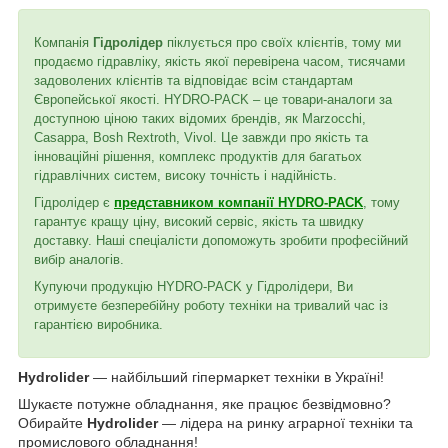
Компанія
Гідролідер
піклується про своїх клієнтів, тому ми
продаємо гідравліку, якість якої перевірена часом, тисячами
задоволених клієнтів та відповідає всім стандартам
Європейської якості. HYDRO-PACK – це товари-аналоги за
доступною ціною таких відомих брендів, як Marzocchi,
Casappa, Bosh Rextroth, Vivol. Це завжди про якість та
інноваційні рішення, комплекс продуктів для багатьох
гідравлічних систем, високу точність і надійність.
Гідролідер є
представником компанії HYDRO-PACK
, тому
гарантує кращу ціну, високий сервіс, якість та швидку
доставку. Наші спеціалісти допоможуть зробити професійний
вибір аналогів.
Купуючи продукцію HYDRO-PACK у Гідролідери, Ви
отримуєте безперебійну роботу техніки на тривалий час із
гарантією виробника.
Hydrolider
— найбільший гіпермаркет техніки в Україні!
Шукаєте потужне обладнання, яке працює безвідмовно?
Обирайте
Hydrolider
— лідера на ринку аграрної техніки та
промислового обладнання!