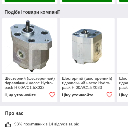
Подібні товари компанії
Шестерний (шестеренний)
Шестерний (шестеренний)
Шест
гідравлічний насос Hydro-
гідравлічний насос Hydro-
гідр
pack H 00A/C1.5X032
pack H 00A/C1.5X033
pack
(серія 00)
(серія 00)
00)
Ціну уточнюйте
Ціну уточнюйте
Цін
Про нас
93% позитивних з 14 відгуків за рік