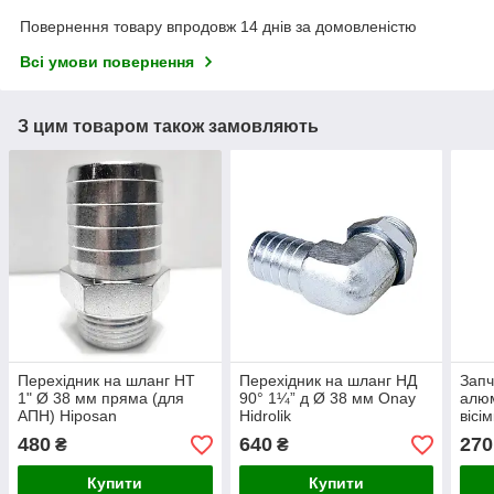
Повернення товару впродовж 14 днів за домовленістю
Всі умови повернення
З цим товаром також замовляють
Перехідник на шланг НТ
Перехідник на шланг НД
Запч
1" Ø 38 мм пряма (для
90° 1¼” д Ø 38 мм Onay
алюм
АПН) Hiposan
Hidrolik
вісі
Maki
480
640
270
₴
₴
Купити
Купити