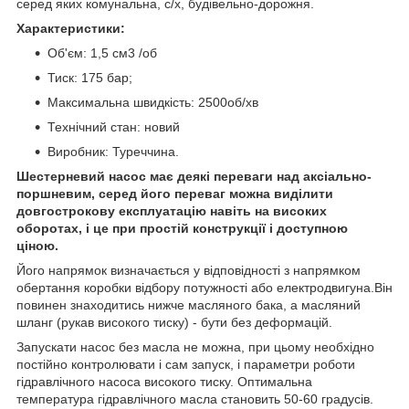
серед яких комунальна, с/х, будівельно-дорожня.
Характеристики:
Об'єм: 1,5 см3 /об
Тиск: 175 бар;
Максимальна швидкість: 2500об/хв
Технічний стан: новий
Виробник: Туреччина.
Шестерневий насос має деякі переваги над аксіально-
поршневим, серед його переваг можна виділити
довгострокову експлуатацію навіть на високих
оборотах, і це при простій конструкції і доступною
ціною.
Його напрямок визначається у відповідності з напрямком
обертання коробки відбору потужності або електродвигуна.Він
повинен знаходитись нижче масляного бака, а масляний
шланг (рукав високого тиску) - бути без деформацій.
Запускати насос без масла не можна, при цьому необхідно
постійно контролювати і сам запуск, і параметри роботи
гідравлічного насоса високого тиску. Оптимальна
температура гідравлічного масла становить 50-60 градусів.