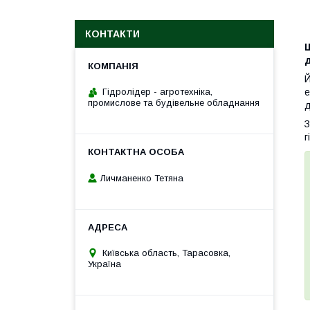
КОНТАКТИ
д
Й
Гідролідер - агротехніка,
е
промислове та будівельне обладнання
д
З
г
Личманенко Тетяна
Київська область, Тарасовка,
Україна