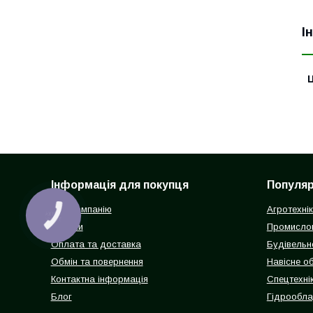
І
Ц
Інформація для покупця
Популярн
Про компанію
Агротехні
КНОПКА
ЗВ'ЯЗКУ
Відгуки
Промисло
Оплата та доставка
Будівельн
Обмін та повернення
Навісне о
Контактна інформація
Спецтехнік
Блог
Гідрообл