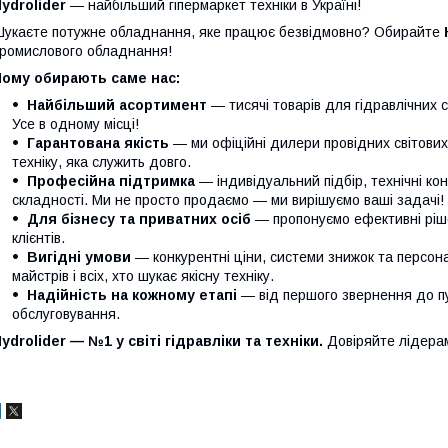
ydrolider
— найбільший гіпермаркет техніки в Україні!
укаєте потужне обладнання, яке працює безвідмовно? Обирайте
ромислового обладнання!
Чому обирають саме нас:
Найбільший асортимент
— тисячі товарів для гідравлічних с
Усе в одному місці!
Гарантована якість
— ми офіційні дилери провідних світови
техніку, яка служить довго.
Професійна підтримка
— індивідуальний підбір, технічні кон
складності. Ми не просто продаємо — ми вирішуємо ваші задачі!
Для бізнесу та приватних осіб
— пропонуємо ефективні ріше
клієнтів.
Вигідні умови
— конкурентні ціни, системи знижок та персонал
майстрів і всіх, хто шукає якісну техніку.
Надійність на кожному етапі
— від першого звернення до п
обслуговування.
ydrolider — №1 у світі гідравліки та техніки.
Довіряйте лідера