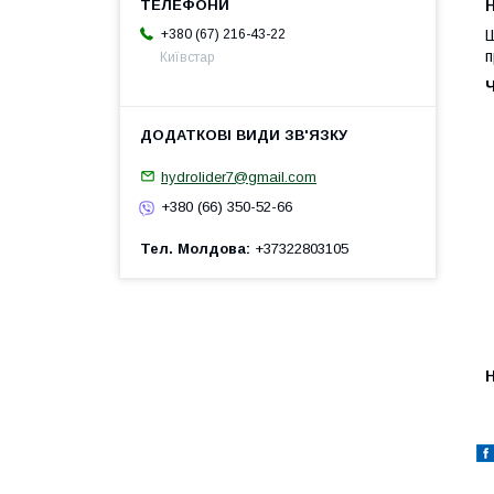
H
+380 (67) 216-43-22
Ш
п
Київстар
hydrolider7@gmail.com
+380 (66) 350-52-66
Тел. Молдова
+37322803105
H