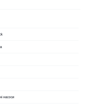
ck
на
ні насоси