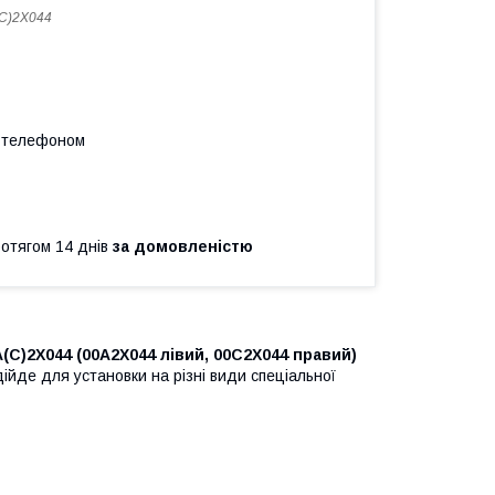
C)2X044
а телефоном
ротягом 14 днів
за домовленістю
(C)2X044 (00A2X044 лівий, 00C2X044 правий)
ійде для установки на різні види спеціальної