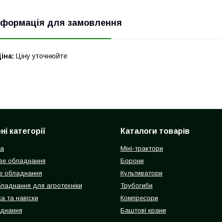
нформація для замовлення
іна:
Ціну уточнюйте
і категорії
Каталоги товарів
ка
Міні-трактори
ве обладнання
Борони
е обладнання
Культиватори
бладнання для агротехніки
Трубогиби
а та навіски
Компресори
аднання
Баштові крани