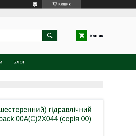
Кошик
Кошик
И
БЛОГ
шестеренний) гідравлічний
pack 00A(C)2X044 (серія 00)