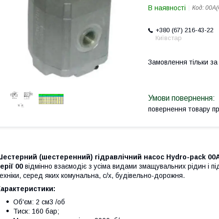
В наявності
Код:
00A(
+380 (67) 216-43-22
Київстар
Замовлення тільки з
повернення товару п
естерний (шестеренний) гідравлічний насос Hydro-pack 00A
ерії 00
відмінно взаємодіє з усіма видами змащувальних рідин і під
ехніки, серед яких комунальна, с/х, будівельно-дорожня.
Характеристики:
Об'єм: 2 см3 /об
Тиск: 160 бар;