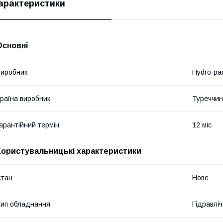
арактеристики
Основні
иробник
Hydro-pa
раїна виробник
Туреччи
арантійний термін
12 міс
Користувальницькі характеристики
Стан
Нове
ип обладнання
Гідравліч