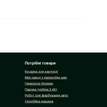
Потрібні товари
Косарка для картоплі
Міні-завод з переробки шин
Генератор Kingway
Парова турбіна 3 кВт
Робот для фарбування авто
Своєбійна машина