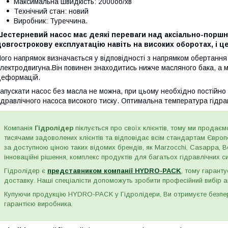
Максимальна швидкість: 2000об/хв
Технічний стан: новий
Виробник: Туреччина.
Шестерневий насос має деякі переваги над аксіально-поршн
овгострокову експлуатацію навіть на високих оборотах, і це
ого напрямок визначається у відповідності з напрямком обертання
лектродвигуна.Він повинен знаходитись нижче масляного бака, а ма
еформацій.
апускати насос без масла не можна, при цьому необхідно постійно 
ідравлічного насоса високого тиску. Оптимальна температура гідра
Компанія
Гідролідер
піклується про своїх клієнтів, тому ми продаємо
тисячами задоволених клієнтів та відповідає всім стандартам Євро
за доступною ціною таких відомих брендів, як Marzocchi, Casappa, Bos
інноваційні рішення, комплекс продуктів для багатьох гідравлічних сис
Гідролідер є
представником компанії HYDRO-PACK
, тому гаранту
доставку. Наші спеціалісти допоможуть зробити професійний вибір а
Купуючи продукцію HYDRO-PACK у Гідролідери, Ви отримуєте безпере
гарантією виробника.