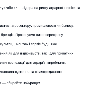
Hydrolider
— лідера на ринку аграрної техніки та
истем, агросектору, промисловості чи бізнесу.
х брендів. Пропонуємо лише перевірену
сультації, монтаж і сервіс будь-якої
ння як для підприємств, так і для приватних
ьні пропозиції для аграріїв, виробників,
усконалагодження та післяпродажного
м — обирайте найкраще!