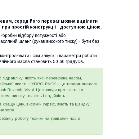
евим, серед його переваг можна виділити
 при простій конструкції і доступною ціною.
 коробки відбору потужності або
сляний шланг (рукав високого тиску) - бути без
контролювати і сам запуск, і параметри роботи
влічного масла становить 50-60 градусів.
 гідравліку, якість якої перевірена часом,
пейської якості. HYDRO-PACK – це товари-аналоги
h Rextroth, Vivol. Це завжди про якість та
тем, високу точність і надійність.
є кращу ціну, високий сервіс, якість та швидку
налогів.
бійну роботу техніки на тривалий час із