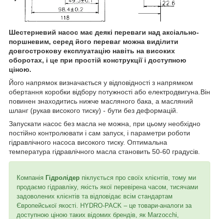
Шестерневий насос має деякі переваги над аксіально-
поршневим, серед його переваг можна виділити
довгострокову експлуатацію навіть на високих
оборотах, і це при простій конструкції і доступною
ціною.
Його напрямок визначається у відповідності з напрямком
обертання коробки відбору потужності або електродвигуна.Він
повинен знаходитись нижче масляного бака, а масляний
шланг (рукав високого тиску) - бути без деформацій.
Запускати насос без масла не можна, при цьому необхідно
постійно контролювати і сам запуск, і параметри роботи
гідравлічного насоса високого тиску. Оптимальна
температура гідравлічного масла становить 50-60 градусів.
Компанія
Гідролідер
піклується про своїх клієнтів, тому ми
продаємо гідравліку, якість якої перевірена часом, тисячами
задоволених клієнтів та відповідає всім стандартам
Європейської якості. HYDRO-PACK – це товари-аналоги за
доступною ціною таких відомих брендів, як Marzocchi,