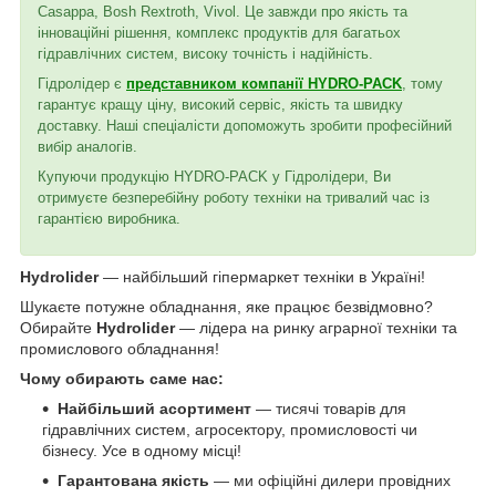
Casappa, Bosh Rextroth, Vivol. Це завжди про якість та
інноваційні рішення, комплекс продуктів для багатьох
гідравлічних систем, високу точність і надійність.
Гідролідер є
представником компанії HYDRO-PACK
, тому
гарантує кращу ціну, високий сервіс, якість та швидку
доставку. Наші спеціалісти допоможуть зробити професійний
вибір аналогів.
Купуючи продукцію HYDRO-PACK у Гідролідери, Ви
отримуєте безперебійну роботу техніки на тривалий час із
гарантією виробника.
Hydrolider
— найбільший гіпермаркет техніки в Україні!
Шукаєте потужне обладнання, яке працює безвідмовно?
Обирайте
Hydrolider
— лідера на ринку аграрної техніки та
промислового обладнання!
Чому обирають саме нас:
Найбільший асортимент
— тисячі товарів для
гідравлічних систем, агросектору, промисловості чи
бізнесу. Усе в одному місці!
Гарантована якість
— ми офіційні дилери провідних