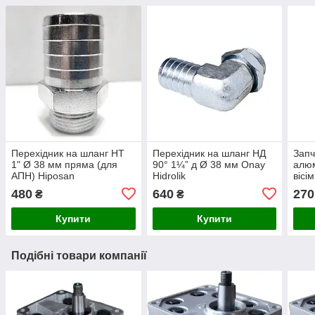
Перехідник на шланг НТ
Перехідник на шланг НД
Запч
1" Ø 38 мм пряма (для
90° 1¼” д Ø 38 мм Onay
алюм
АПН) Hiposan
Hidrolik
вісі
Maki
480
640
270
₴
₴
Купити
Купити
Подібні товари компанії