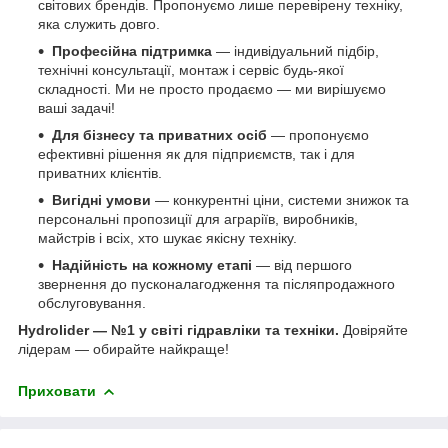
світових брендів. Пропонуємо лише перевірену техніку,
яка служить довго.
Професійна підтримка
— індивідуальний підбір,
технічні консультації, монтаж і сервіс будь-якої
складності. Ми не просто продаємо — ми вирішуємо
ваші задачі!
Для бізнесу та приватних осіб
— пропонуємо
ефективні рішення як для підприємств, так і для
приватних клієнтів.
Вигідні умови
— конкурентні ціни, системи знижок та
персональні пропозиції для аграріїв, виробників,
майстрів і всіх, хто шукає якісну техніку.
Надійність на кожному етапі
— від першого
звернення до пусконалагодження та післяпродажного
обслуговування.
Hydrolider — №1 у світі гідравліки та техніки.
Довіряйте
лідерам — обирайте найкраще!
Приховати