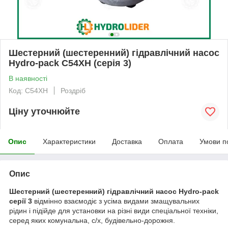
Шестерний (шестеренний) гідравлічний насос
Hydro-pack C54XH (серія 3)
В наявності
Код: C54XH
Роздріб
Ціну уточнюйте
Опис
Характеристики
Доставка
Оплата
Умови п
Опис
Шестерний (шестеренний) гідравлічний насос Hydro-pack
серії 3
відмінно взаємодіє з усіма видами змащувальних
рідин і підійде для установки на різні види спеціальної техніки,
серед яких комунальна, с/х, будівельно-дорожня.