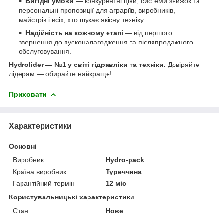
Вигідні умови
— конкурентні ціни, системи знижок та
персональні пропозиції для аграріїв, виробників,
майстрів і всіх, хто шукає якісну техніку.
Надійність на кожному етапі
— від першого
звернення до пусконалагодження та післяпродажного
обслуговування.
Hydrolider — №1 у світі гідравліки та техніки.
Довіряйте
лідерам — обирайте найкраще!
Приховати
Характеристики
Основні
Виробник
Hydro-pack
Країна виробник
Туреччина
Гарантійний термін
12 міс
Користувальницькі характеристики
Стан
Нове