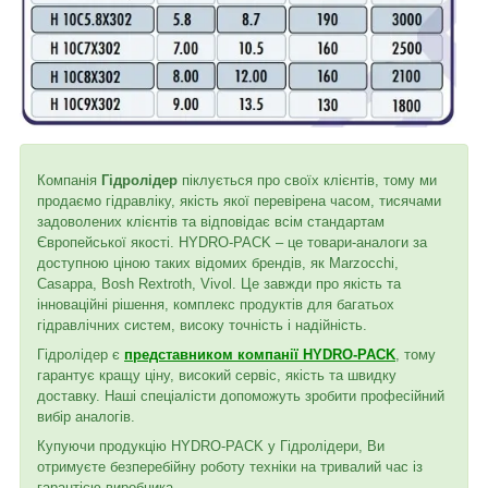
Компанія
Гідролідер
піклується про своїх клієнтів, тому ми
продаємо гідравліку, якість якої перевірена часом, тисячами
задоволених клієнтів та відповідає всім стандартам
Європейської якості. HYDRO-PACK – це товари-аналоги за
доступною ціною таких відомих брендів, як Marzocchi,
Casappa, Bosh Rextroth, Vivol. Це завжди про якість та
інноваційні рішення, комплекс продуктів для багатьох
гідравлічних систем, високу точність і надійність.
Гідролідер є
представником компанії HYDRO-PACK
, тому
гарантує кращу ціну, високий сервіс, якість та швидку
доставку. Наші спеціалісти допоможуть зробити професійний
вибір аналогів.
Купуючи продукцію HYDRO-PACK у Гідролідери, Ви
отримуєте безперебійну роботу техніки на тривалий час із
гарантією виробника.