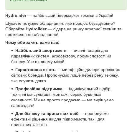
Hydrolider
— найбільший гіпермаркет техніки в Україні!
Шукаєте потужне обладнання, яке працює безвідмовно?
Обирайте
Hydrolider
— лідера на ринку аграрної техніки та
промислового обладнання!
Чому обирають саме нас:
Найбільший асортимент
— тисячі товарів для
гідравлічних систем, агросектору, промисловості чи
бізнесу. Усе в одному місці!
Гарантована якість
— ми офіційні дилери провідних
світових брендів. Пропонуємо лише перевірену техніку,
яка служить довго.
Професійна підтримка
— індивідуальний підбір,
технічні консультації, монтаж і сервіс будь-якої
складності. Ми не просто продаємо — ми вирішуємо
ваші задачі!
Для бізнесу та приватних осіб
— пропонуємо
ефективні рішення як для підприємств, так і для
приватних клієнтів.