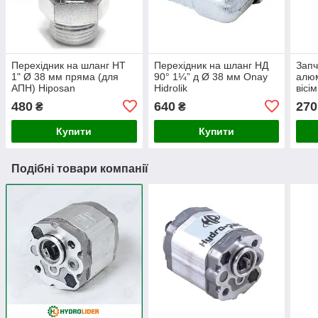
Перехідник на шланг НТ
Перехідник на шланг НД
Запч
1" Ø 38 мм пряма (для
90° 1¼” д Ø 38 мм Onay
алюм
АПН) Hiposan
Hidrolik
вісі
Maki
480
640
270
₴
₴
Купити
Купити
Подібні товари компанії