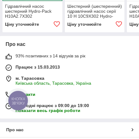
Гідравлічний насос
Шестерний (шестеренний)
Гідр
шестерний Hydro-Pack
гідравлічний насос серії
шест
H10A2.7X302
10 H 10C9X302 Hydro-
H10
pack
Ціну уточнюйте
Ціну уточнюйте
Цін
Про нас
93% позитивних з 14 відгуків за рік
Працює з 15.03.2013
м. Тарасовка
Київська область, Тарасовка, Україна
Контакти
КНОПКА
ЗВ'ЯЗКУ
Сьогодні працює з 09:00 до 19:00
Показати весь графік роботи
Про нас