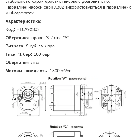
стабільністю характеристик і високою довговічністю.
Гідравлічні насоси серії X302 використовуються в гідравлічних
міні-агрегатах.
Характеристика:
Код:
H10A9X302
Обертання:
праве "З" / ліве "А"
Витрата:
9 куб. см / про
Тиск P1 бар:
100 бар
Обертання
: ліве
Максим. швидкість:
1800 об/хв