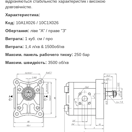
відрізняються стабільністю характеристик і високою
довговічністю.
Характеристика:
Код:
10A1X026 / 10C1X026
Обертання:
ліве "А" / праве "З"
Витрата:
1 куб. см / про
Витрата:
1,4 л/хв & 1500об/хв
Максим. панель рабочего тиску:
250 бар
Максим. швидкість:
3500 об/хв