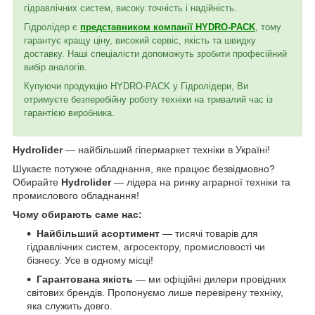
гідравлічних систем, високу точність і надійність.
Гідролідер є
представником компанії HYDRO-PACK
, тому
гарантує кращу ціну, високий сервіс, якість та швидку
доставку. Наші спеціалісти допоможуть зробити професійний
вибір аналогів.
Купуючи продукцію HYDRO-PACK у Гідролідери, Ви
отримуєте безперебійну роботу техніки на тривалий час із
гарантією виробника.
Hydrolider
— найбільший гіпермаркет техніки в Україні!
Шукаєте потужне обладнання, яке працює безвідмовно?
Обирайте
Hydrolider
— лідера на ринку аграрної техніки та
промислового обладнання!
Чому обирають саме нас:
Найбільший асортимент
— тисячі товарів для
гідравлічних систем, агросектору, промисловості чи
бізнесу. Усе в одному місці!
Гарантована якість
— ми офіційні дилери провідних
світових брендів. Пропонуємо лише перевірену техніку,
яка служить довго.