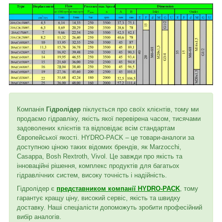
Компанія
Гідролідер
піклується про своїх клієнтів, тому ми
продаємо гідравліку, якість якої перевірена часом, тисячами
задоволених клієнтів та відповідає всім стандартам
Європейської якості. HYDRO-PACK – це товари-аналоги за
доступною ціною таких відомих брендів, як Marzocchi,
Casappa, Bosh Rextroth, Vivol. Це завжди про якість та
інноваційні рішення, комплекс продуктів для багатьох
гідравлічних систем, високу точність і надійність.
Гідролідер є
представником компанії HYDRO-PACK
, тому
гарантує кращу ціну, високий сервіс, якість та швидку
доставку. Наші спеціалісти допоможуть зробити професійний
вибір аналогів.