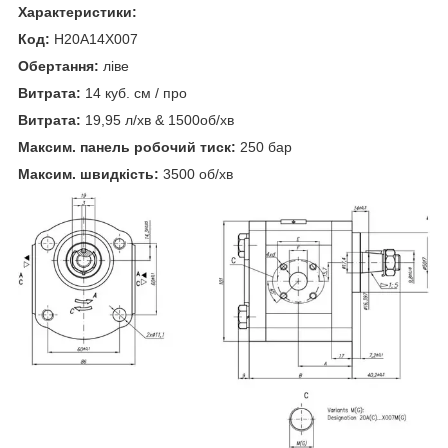
Характеристики:
Код:
H20A14X007
Обертання:
ліве
Витрата:
14 куб. см / про
Витрата:
19,95 л/хв & 1500об/хв
Максим. панель робочий тиск:
250 бар
Максим. швидкість:
3500 об/хв