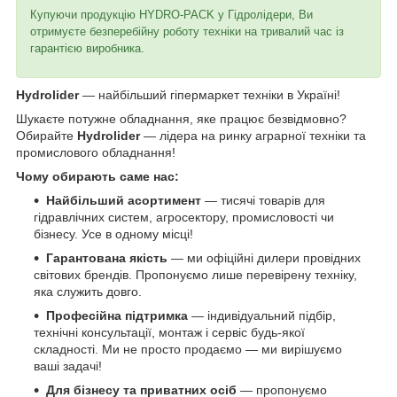
Купуючи продукцію HYDRO-PACK у Гідролідери, Ви
отримуєте безперебійну роботу техніки на тривалий час із
гарантією виробника.
Hydrolider
— найбільший гіпермаркет техніки в Україні!
Шукаєте потужне обладнання, яке працює безвідмовно?
Обирайте
Hydrolider
— лідера на ринку аграрної техніки та
промислового обладнання!
Чому обирають саме нас:
Найбільший асортимент
— тисячі товарів для
гідравлічних систем, агросектору, промисловості чи
бізнесу. Усе в одному місці!
Гарантована якість
— ми офіційні дилери провідних
світових брендів. Пропонуємо лише перевірену техніку,
яка служить довго.
Професійна підтримка
— індивідуальний підбір,
технічні консультації, монтаж і сервіс будь-якої
складності. Ми не просто продаємо — ми вирішуємо
ваші задачі!
Для бізнесу та приватних осіб
— пропонуємо