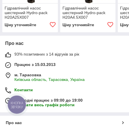
Гідравлічний насос
Гідравлічний насос
Гідр
шестерний Hydro-pack
шестерний Hydro-pack
шест
H20A25X007
H20A4.5X007
H20
Ціну уточнюйте
Ціну уточнюйте
Цін
Про нас
93% позитивних з 14 відгуків за рік
Працює з 15.03.2013
м. Тарасовка
Київська область, Тарасовка, Україна
Контакти
Сьогодні працює з 09:00 до 19:00
КНОПКА
Показати весь графік роботи
ЗВ'ЯЗКУ
Про нас