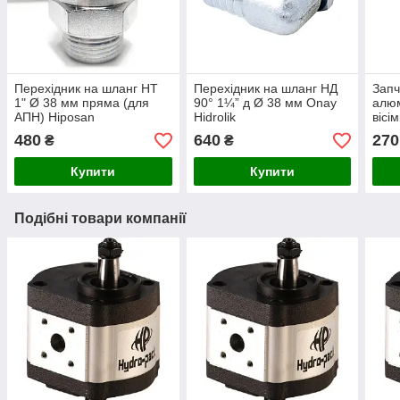
Перехідник на шланг НТ
Перехідник на шланг НД
Запч
1" Ø 38 мм пряма (для
90° 1¼” д Ø 38 мм Onay
алюм
АПН) Hiposan
Hidrolik
вісі
Maki
480
640
270
₴
₴
Купити
Купити
Подібні товари компанії