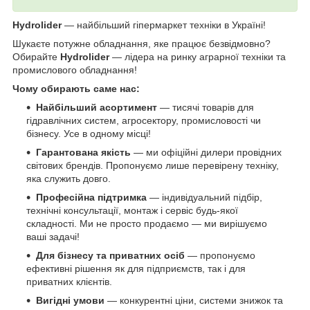
Hydrolider
— найбільший гіпермаркет техніки в Україні!
Шукаєте потужне обладнання, яке працює безвідмовно?
Обирайте
Hydrolider
— лідера на ринку аграрної техніки та
промислового обладнання!
Чому обирають саме нас:
Найбільший асортимент
— тисячі товарів для
гідравлічних систем, агросектору, промисловості чи
бізнесу. Усе в одному місці!
Гарантована якість
— ми офіційні дилери провідних
світових брендів. Пропонуємо лише перевірену техніку,
яка служить довго.
Професійна підтримка
— індивідуальний підбір,
технічні консультації, монтаж і сервіс будь-якої
складності. Ми не просто продаємо — ми вирішуємо
ваші задачі!
Для бізнесу та приватних осіб
— пропонуємо
ефективні рішення як для підприємств, так і для
приватних клієнтів.
Вигідні умови
— конкурентні ціни, системи знижок та