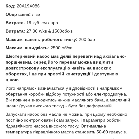
Код:
20A19X086
Обертання:
ліве
Витрата:
19 куб. см / про
Витрата:
27,36 л/хв & 1500об/хв
Максим. панель робочого тиску:
200 бар
Максим. швидкість:
2500 об/хв
Шестерневий насос має деякі переваги над аксіально-
поршневим, серед його переваг можна виділити
довгострокову експлуатацію навіть на високих
оборотах, і це при простій конструкції і доступною
ціною.
Його напрямок визначається у відповідності з напрямком
обертання коробки відбору потужності або електродвигуна.
Він повинен знаходитись нижче масляного бака, а масляний
шланг (рукав високого тиску) - бути без деформацій.
Запускати насос без масла не можна, при цьому необхідно
постійно контролювати і сам запуск, і параметри роботи
гідравлічного насоса високого тиску. Оптимальна
температура гідравлічного масла становить 50-60 градусів.