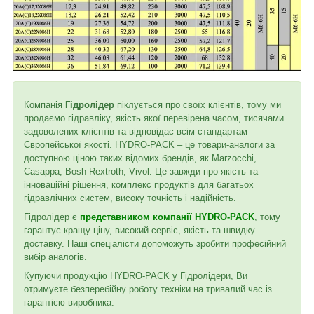
Компанія
Гідролідер
піклується про своїх клієнтів, тому ми
продаємо гідравліку, якість якої перевірена часом, тисячами
задоволених клієнтів та відповідає всім стандартам
Європейської якості. HYDRO-PACK – це товари-аналоги за
доступною ціною таких відомих брендів, як Marzocchi,
Casappa, Bosh Rextroth, Vivol. Це завжди про якість та
інноваційні рішення, комплекс продуктів для багатьох
гідравлічних систем, високу точність і надійність.
Гідролідер є
представником компанії HYDRO-PACK
, тому
гарантує кращу ціну, високий сервіс, якість та швидку
доставку. Наші спеціалісти допоможуть зробити професійний
вибір аналогів.
Купуючи продукцію HYDRO-PACK у Гідролідери, Ви
отримуєте безперебійну роботу техніки на тривалий час із
гарантією виробника.