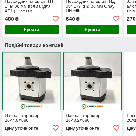
Перехідник на шланг НТ
Перехідник на шланг НД
Запч
1" Ø 38 мм пряма (для
90° 1¼” д Ø 38 мм Onay
алюм
АПН) Hiposan
Hidrolik
вісі
Maki
480
640
270
₴
₴
Купити
Купити
Подібні товари компанії
Насос на трактор
Насос на трактор
Насо
20A4,5X086
20A8,2X086
20A
Ціну уточнюйте
Ціну уточнюйте
Цін