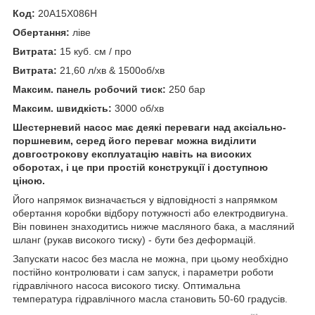
Код:
20A15X086H
Обертання:
ліве
Витрата:
15 куб. см / про
Витрата:
21,60 л/хв & 1500об/хв
Максим. панель робочий тиск:
250 бар
Максим. швидкість:
3000 об/хв
Шестерневий насос має деякі переваги над аксіально-
поршневим, серед його переваг можна виділити
довгострокову експлуатацію навіть на високих
оборотах, і це при простій конструкції і доступною
ціною.
Його напрямок визначається у відповідності з напрямком
обертання коробки відбору потужності або електродвигуна.
Він повинен знаходитись нижче масляного бака, а масляний
шланг (рукав високого тиску) - бути без деформацій.
Запускати насос без масла не можна, при цьому необхідно
постійно контролювати і сам запуск, і параметри роботи
гідравлічного насоса високого тиску. Оптимальна
температура гідравлічного масла становить 50-60 градусів.