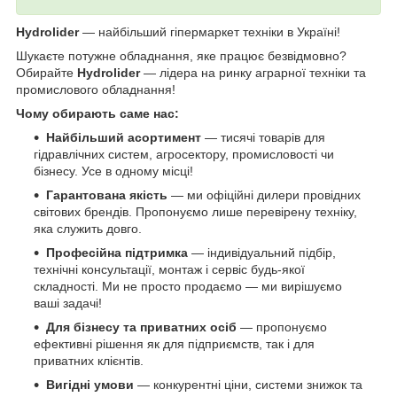
Hydrolider
— найбільший гіпермаркет техніки в Україні!
Шукаєте потужне обладнання, яке працює безвідмовно?
Обирайте
Hydrolider
— лідера на ринку аграрної техніки та
промислового обладнання!
Чому обирають саме нас:
Найбільший асортимент
— тисячі товарів для
гідравлічних систем, агросектору, промисловості чи
бізнесу. Усе в одному місці!
Гарантована якість
— ми офіційні дилери провідних
світових брендів. Пропонуємо лише перевірену техніку,
яка служить довго.
Професійна підтримка
— індивідуальний підбір,
технічні консультації, монтаж і сервіс будь-якої
складності. Ми не просто продаємо — ми вирішуємо
ваші задачі!
Для бізнесу та приватних осіб
— пропонуємо
ефективні рішення як для підприємств, так і для
приватних клієнтів.
Вигідні умови
— конкурентні ціни, системи знижок та