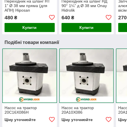
Перехідник на шланг НТ
Перехідник на шланг НД
Запч
1" Ø 38 мм пряма (для
90° 1¼” д Ø 38 мм Onay
алюм
АПН) Hiposan
Hidrolik
вісі
Maki
480
640
270
₴
₴
Купити
Купити
Подібні товари компанії
Насос на трактор
Насос на трактор
Насо
20C16X086H
20A10X086
20A
Ціну уточнюйте
Ціну уточнюйте
Цін