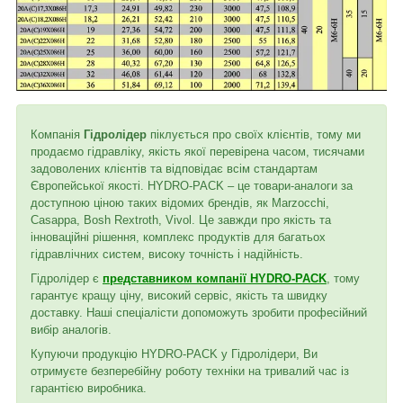
Компанія
Гідролідер
піклується про своїх клієнтів, тому ми
продаємо гідравліку, якість якої перевірена часом, тисячами
задоволених клієнтів та відповідає всім стандартам
Європейської якості. HYDRO-PACK – це товари-аналоги за
доступною ціною таких відомих брендів, як Marzocchi,
Casappa, Bosh Rextroth, Vivol. Це завжди про якість та
інноваційні рішення, комплекс продуктів для багатьох
гідравлічних систем, високу точність і надійність.
Гідролідер є
представником компанії HYDRO-PACK
, тому
гарантує кращу ціну, високий сервіс, якість та швидку
доставку. Наші спеціалісти допоможуть зробити професійний
вибір аналогів.
Купуючи продукцію HYDRO-PACK у Гідролідери, Ви
отримуєте безперебійну роботу техніки на тривалий час із
гарантією виробника.