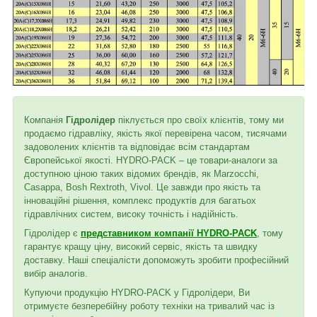
Компанія
Гідролідер
піклується про своїх клієнтів, тому ми
продаємо гідравліку, якість якої перевірена часом, тисячами
задоволених клієнтів та відповідає всім стандартам
Європейської якості. HYDRO-PACK – це товари-аналоги за
доступною ціною таких відомих брендів, як Marzocchi,
Casappa, Bosh Rextroth, Vivol. Це завжди про якість та
інноваційні рішення, комплекс продуктів для багатьох
гідравлічних систем, високу точність і надійність.
Гідролідер є
представником компанії HYDRO-PACK
, тому
гарантує кращу ціну, високий сервіс, якість та швидку
доставку. Наші спеціалісти допоможуть зробити професійний
вибір аналогів.
Купуючи продукцію HYDRO-PACK у Гідролідери, Ви
отримуєте безперебійну роботу техніки на тривалий час із