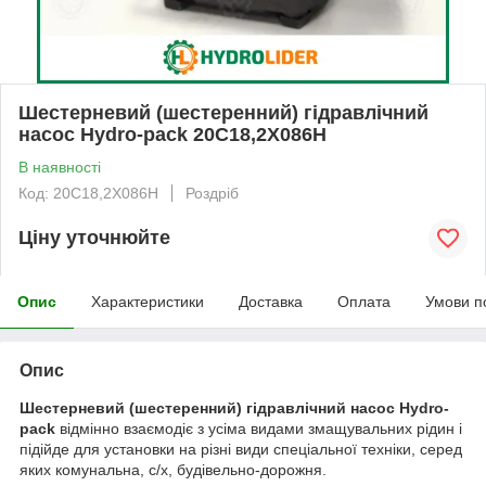
Шестерневий (шестеренний) гідравлічний
насос Hydro-pack 20C18,2X086H
В наявності
Код: 20C18,2X086H
Роздріб
Ціну уточнюйте
Опис
Характеристики
Доставка
Оплата
Умови п
Опис
Шестерневий (шестеренний) гідравлічний насос Hydro-
pack
відмінно взаємодіє з усіма видами змащувальних рідин і
підійде для установки на різні види спеціальної техніки, серед
яких комунальна, с/х, будівельно-дорожня.