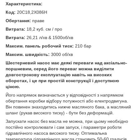
Характеристика:
Код:
20C18,2X086H
Обертання:
праве
Витрата:
18,2 куб. см / про
Витрата:
26,21 л/хв & 1500об/хв
Максим. панель робочий тиск:
210 бар
Максим. швидкість:
3000 об/хв
Шестерневий насос має деякі переваги над аксіально-
поршневим, серед його переваг можна виділити
довгострокову експлуатацію навіть на високих
оборотах, і це при простій конструкції і доступною
ціною.
Його напрямок визначається у відповідності з напрямком
обертання коробки відбору потужності або електродвигуна.
Він повинен знаходитись нижче масляного бака, а масляний
шланг (рукав високого тиску) - бути без деформацій.
Запускати насос без масла не можна, при цьому необхідно
постійно контролювати і сам запуск, і параметри роботи
гідравлічного насоса високого тиску. Оптимальна
температура гідравлічного масла становить 50-60 градусів.