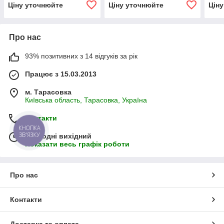
pack 20A22X086H
pack 20C25X086H
pac
Ціну уточнюйте
Ціну уточнюйте
Цін
Про нас
93% позитивних з 14 відгуків за рік
Працює з 15.03.2013
м. Тарасовка
Київська область, Тарасовка, Україна
Контакти
КНОПКА
ЗВ'ЯЗКУ
Сьогодні вихідний
Показати весь графік роботи
Про нас
Контакти