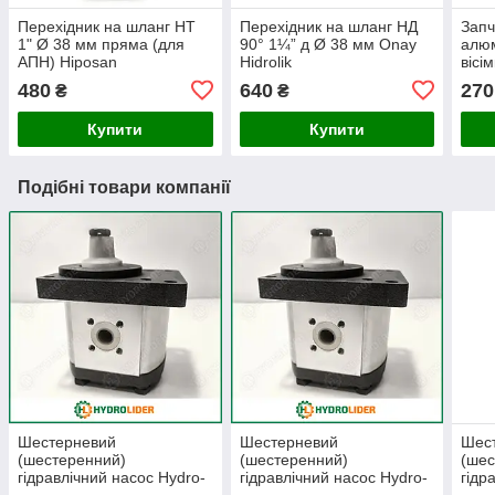
Перехідник на шланг НТ
Перехідник на шланг НД
Запч
1" Ø 38 мм пряма (для
90° 1¼” д Ø 38 мм Onay
алюм
АПН) Hiposan
Hidrolik
вісі
Maki
480
640
270
₴
₴
Купити
Купити
Подібні товари компанії
Шестерневий
Шестерневий
Шес
(шестеренний)
(шестеренний)
(шес
гідравлічний насос Hydro-
гідравлічний насос Hydro-
гідр