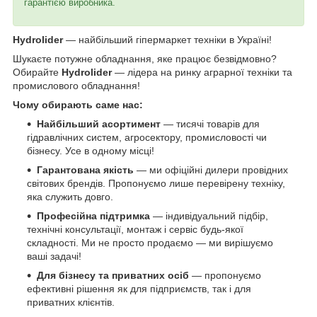
гарантією виробника.
Hydrolider
— найбільший гіпермаркет техніки в Україні!
Шукаєте потужне обладнання, яке працює безвідмовно?
Обирайте
Hydrolider
— лідера на ринку аграрної техніки та
промислового обладнання!
Чому обирають саме нас:
Найбільший асортимент
— тисячі товарів для
гідравлічних систем, агросектору, промисловості чи
бізнесу. Усе в одному місці!
Гарантована якість
— ми офіційні дилери провідних
світових брендів. Пропонуємо лише перевірену техніку,
яка служить довго.
Професійна підтримка
— індивідуальний підбір,
технічні консультації, монтаж і сервіс будь-якої
складності. Ми не просто продаємо — ми вирішуємо
ваші задачі!
Для бізнесу та приватних осіб
— пропонуємо
ефективні рішення як для підприємств, так і для
приватних клієнтів.