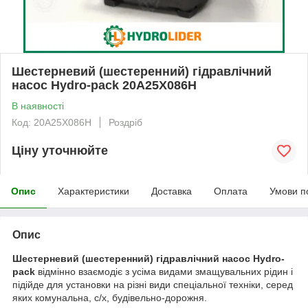
Шестерневий (шестеренний) гідравлічний
насос Hydro-pack 20A25X086H
В наявності
Код: 20A25X086H
Роздріб
Ціну уточнюйте
Опис
Характеристики
Доставка
Оплата
Умови п
Опис
Шестерневий (шестеренний) гідравлічний насос Hydro-
pack
відмінно взаємодіє з усіма видами змащувальних рідин і
підійде для установки на різні види спеціальної техніки, серед
яких комунальна, с/х, будівельно-дорожня.