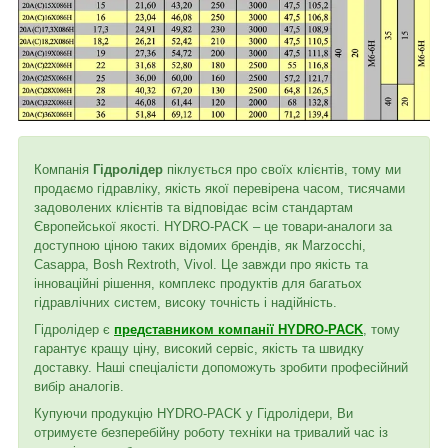
Компанія
Гідролідер
піклується про своїх клієнтів, тому ми
продаємо гідравліку, якість якої перевірена часом, тисячами
задоволених клієнтів та відповідає всім стандартам
Європейської якості. HYDRO-PACK – це товари-аналоги за
доступною ціною таких відомих брендів, як Marzocchi,
Casappa, Bosh Rextroth, Vivol. Це завжди про якість та
інноваційні рішення, комплекс продуктів для багатьох
гідравлічних систем, високу точність і надійність.
Гідролідер є
представником компанії HYDRO-PACK
, тому
гарантує кращу ціну, високий сервіс, якість та швидку
доставку. Наші спеціалісти допоможуть зробити професійний
вибір аналогів.
Купуючи продукцію HYDRO-PACK у Гідролідери, Ви
отримуєте безперебійну роботу техніки на тривалий час із