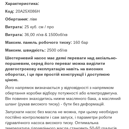
Характеристика:
Код:
20A25X086H
Обертання:
ліве
Витрата:
25 куб. см / про
Витрата:
36,00 л/хв & 1500об/хв
Максим. панель робочого тиску:
160 бар
Максим. швидкість:
2500 об/хв
Шестерневий насос має деякі переваги над аксіально-
поршневим, серед його переваг можна виділити
довгострокову експлуатацію навіть на високих
оборотах, і це при простій конструкції і доступною
ціною.
Його напрямок визначається у відповідності з напрямком
обертання коробки відбору потужності або електродвигуна.
Він повинен знаходитись нижче масляного бака, а масляний
шланг (рукав високого тиску) - бути без деформацій.
Запускати насос без масла не можна, при цьому необхідно
постійно контролювати і сам запуск, і параметри роботи
гідравлічного насоса високого тиску. Оптимальна
температура гідравлічного масла становить 50-60 градусів.