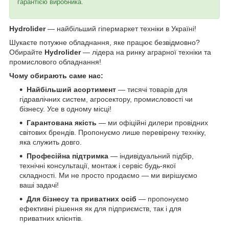
гарантією виробника.
Hydrolider
— найбільший гіпермаркет техніки в Україні!
Шукаєте потужне обладнання, яке працює безвідмовно?
Обирайте
Hydrolider
— лідера на ринку аграрної техніки та
промислового обладнання!
Чому обирають саме нас:
Найбільший асортимент
— тисячі товарів для
гідравлічних систем, агросектору, промисловості чи
бізнесу. Усе в одному місці!
Гарантована якість
— ми офіційні дилери провідних
світових брендів. Пропонуємо лише перевірену техніку,
яка служить довго.
Професійна підтримка
— індивідуальний підбір,
технічні консультації, монтаж і сервіс будь-якої
складності. Ми не просто продаємо — ми вирішуємо
ваші задачі!
Для бізнесу та приватних осіб
— пропонуємо
ефективні рішення як для підприємств, так і для
приватних клієнтів.