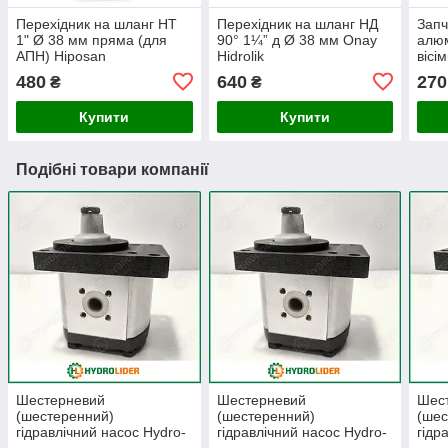
Перехідник на шланг НТ
Перехідник на шланг НД
Запч
1" Ø 38 мм пряма (для
90° 1¼” д Ø 38 мм Onay
алюм
АПН) Hiposan
Hidrolik
вісі
Maki
480
640
270
₴
₴
Купити
Купити
Подібні товари компанії
Шестерневий
Шестерневий
Шес
(шестеренний)
(шестеренний)
(шес
гідравлічний насос Hydro-
гідравлічний насос Hydro-
гідр