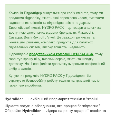
Компанія
Гідролідер
піклується про своїх клієнтів, тому ми
продаємо гідравліку, якість якої перевірена часом, тисячами
задоволених клієнтів та відповідає всім стандартам
Європейської якості. HYDRO-PACK – це товари-аналоги за
доступною ціною таких відомих брендів, як Marzocchi,
Casappa, Bosh Rextroth, Vivol. Це завжди про якість та
інноваційні рішення, комплекс продуктів для багатьох
гідравлічних систем, високу точність і надійність.
Гідролідер є
представником компанії HYDRO-PACK
, тому
гарантує кращу ціну, високий сервіс, якість та швидку
доставку. Наші спеціалісти допоможуть зробити професійний
вибір аналогів.
Купуючи продукцію HYDRO-PACK у Гідролідери, Ви
отримуєте безперебійну роботу техніки на тривалий час із
гарантією виробника.
Hydrolider
— найбільший гіпермаркет техніки в Україні!
Шукаєте потужне обладнання, яке працює безвідмовно?
Обирайте
Hydrolider
— лідера на ринку аграрної техніки та