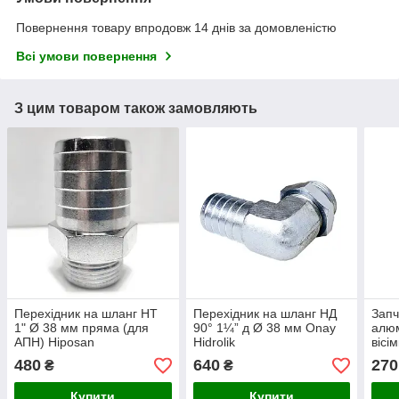
Повернення товару впродовж 14 днів за домовленістю
Всі умови повернення
З цим товаром також замовляють
Перехідник на шланг НТ
Перехідник на шланг НД
Запч
1" Ø 38 мм пряма (для
90° 1¼” д Ø 38 мм Onay
алюм
АПН) Hiposan
Hidrolik
вісі
Maki
480
640
270
₴
₴
Купити
Купити