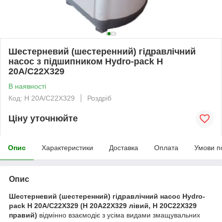
Шестерневий (шестеренний) гідравлічний
насос з підшипником Hydro-pack H
20A/C22X329
В наявності
Код: H 20A/C22X329
Роздріб
Ціну уточнюйте
Опис
Характеристики
Доставка
Оплата
Умови п
Опис
Шестерневий (шестеренний) гідравлічний насос Hydro-
pack H 20A/C22X329 (H 20A22X329 лівий, H 20C22X329
правий)
відмінно взаємодіє з усіма видами змащувальних