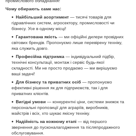
промислового обладнання!
Чому обирають саме нас:
Найбільший асортимент
— тисячі товарів для
гідравлічних систем, агросектору, промисловості чи
бізнесу. Усе в одному місці!
Гарантована якість
— ми офіційні дилери провідних
світових брендів. Пропонуємо лише перевірену техніку,
яка служить довго.
Професійна підтримка
— індивідуальний підбір,
технічні консультації, монтаж і сервіс будь-якої
складності. Ми не просто продаємо — ми вирішуємо
ваші задачі!
Для бізнесу та приватних осіб
— пропонуємо
ефективні рішення як для підприємств, так і для
приватних клієнтів.
Вигідні умови
— конкурентні ціни, системи знижок та
персональні пропозиції для аграріїв, виробників,
майстрів і всіх, хто шукає якісну техніку.
Надійність на кожному етапі
— від першого
звернення до пусконалагодження та післяпродажного
обслуговування.