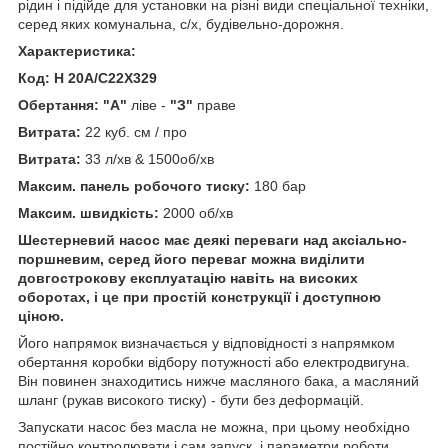
рідин і підійде для установки на різні види спеціальної техніки,
серед яких комунальна, с/х, будівельно-дорожня.
Характеристика:
Код: H 20A/C22X329
Обертання: "А"
ліве -
"З"
праве
Витрата:
22 куб. см / про
Витрата:
33 л/хв & 1500об/хв
Максим. панель робочого тиску:
180 бар
Максим. швидкість:
2000 об/хв
Шестерневий насос має деякі переваги над аксіально-
поршневим, серед його переваг можна виділити
довгострокову експлуатацію навіть на високих
оборотах, і це при простій конструкції і доступною
ціною.
Його напрямок визначається у відповідності з напрямком
обертання коробки відбору потужності або електродвигуна.
Він повинен знаходитись нижче масляного бака, а масляний
шланг (рукав високого тиску) - бути без деформацій.
Запускати насос без масла не можна, при цьому необхідно
постійно контролювати і сам запуск, і параметри роботи