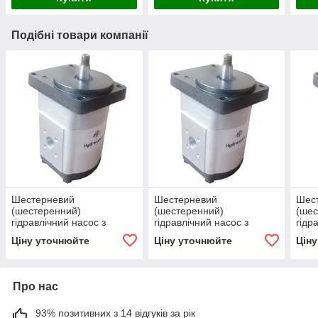
Подібні товари компанії
Шестерневий
Шестерневий
Шес
(шестеренний)
(шестеренний)
(шес
гідравлічний насос з
гідравлічний насос з
гідр
підшипником Hydro-pack
підшипником Hydro-pack
підш
Ціну уточнюйте
Ціну уточнюйте
Цін
H 20A/C4.5X329
H 20A/C6.3X329
H 2
Про нас
93% позитивних з 14 відгуків за рік