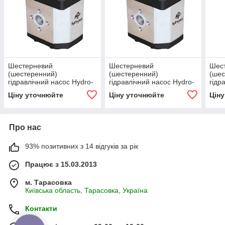
Шестерневий
Шестерневий
Шес
(шестеренний)
(шестеренний)
(шес
гідравлічний насос Hydro-
гідравлічний насос Hydro-
гідр
pack H30A/C25X353
pack H30A/C20X353
pac
Ціну уточнюйте
Ціну уточнюйте
Цін
Про нас
93% позитивних з 14 відгуків за рік
Працює з 15.03.2013
м. Тарасовка
Київська область, Тарасовка, Україна
Контакти