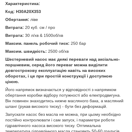
Характеристика:
Код: H30A20X353
Обертання:
ліве
Витрата:
20 куб. см / про
Витрата:
30 л/хв & 1500об/хв
Максим. панель робочий тиск:
250 бар
Максим. швидкість:
2500 об/хв
Шестерневий насос має деякі переваги над аксіально-
поршневим, серед його переваг можна виділити
довгострокову експлуатацію навіть на високих
оборотах, і це при простій конструкції і доступною
ціною.
Його напрямок визначається у відповідності з напрямком
обертання коробки відбору потужності або електродвигуна.
Він повинен знаходитись нижче масляного бака, а масляний
шланг (рукав високого тиску) - бути без деформацій.
Запускати насос без масла не можна, при цьому необхідно
постійно контролювати і сам запуск, і параметри роботи
гідравлічного насоса високого тиску. Оптимальна
температура гідравлічного масла становить 50-60 градусів.