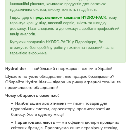
інноваційні рішення, комплекс продуктів для багатьох
гідравлічних систем, високу точність і надійність.
Гідролідер є
представником компанії HYDRO-PACK
, тому
гарантує кращу ціну, високий сервіс, якість та швидку
доставку. Наші спеціалісти допоможуть зробити професійний
вибір аналогів.
Купуючи продукцію HYDRO-PACK у Гідролідери, Ви
отримуєте безперебійну роботу техніки на тривалий час із
гарантією виробника.
Hydrolider
— найбільший гіпермаркет техніки в Україні!
Шукаєте потужне обладнання, яке працює безвідмовно?
Обирайте
Hydrolider
— лідера на ринку аграрної техніки та
промислового обладнання!
Чому обирають саме нас:
Найбільший асортимент
— тисячі товарів для
гідравлічних систем, агросектору, промисловості чи
бізнесу. Усе в одному місці!
Гарантована якість
— ми офіційні дилери провідних
світових брендів. Пропонуємо лише перевірену техніку,