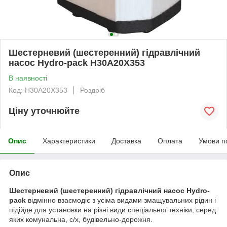
Шестерневий (шестеренний) гідравлічний
насос Hydro-pack H30A20X353
В наявності
Код: H30A20X353
Роздріб
Ціну уточнюйте
Опис
Характеристики
Доставка
Оплата
Умови п
Опис
Шестерневий (шестеренний) гідравлічний насос Hydro-
pack
відмінно взаємодіє з усіма видами змащувальних рідин і
підійде для установки на різні види спеціальної техніки, серед
яких комунальна, с/х, будівельно-дорожня.