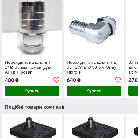
Перехідник на шланг НТ
Перехідник на шланг НД
Запч
1" Ø 38 мм пряма (для
90° 1¼” д Ø 38 мм Onay
алюм
АПН) Hiposan
Hidrolik
вісі
Maki
480
640
270
₴
₴
Купити
Купити
Подібні товари компанії