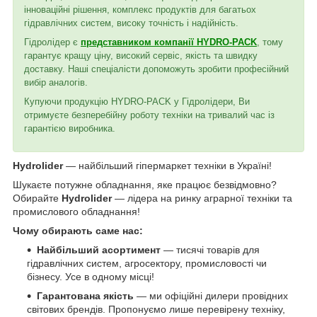
інноваційні рішення, комплекс продуктів для багатьох
гідравлічних систем, високу точність і надійність.
Гідролідер є
представником компанії HYDRO-PACK
, тому
гарантує кращу ціну, високий сервіс, якість та швидку
доставку. Наші спеціалісти допоможуть зробити професійний
вибір аналогів.
Купуючи продукцію HYDRO-PACK у Гідролідери, Ви
отримуєте безперебійну роботу техніки на тривалий час із
гарантією виробника.
Hydrolider
— найбільший гіпермаркет техніки в Україні!
Шукаєте потужне обладнання, яке працює безвідмовно?
Обирайте
Hydrolider
— лідера на ринку аграрної техніки та
промислового обладнання!
Чому обирають саме нас:
Найбільший асортимент
— тисячі товарів для
гідравлічних систем, агросектору, промисловості чи
бізнесу. Усе в одному місці!
Гарантована якість
— ми офіційні дилери провідних
світових брендів. Пропонуємо лише перевірену техніку,