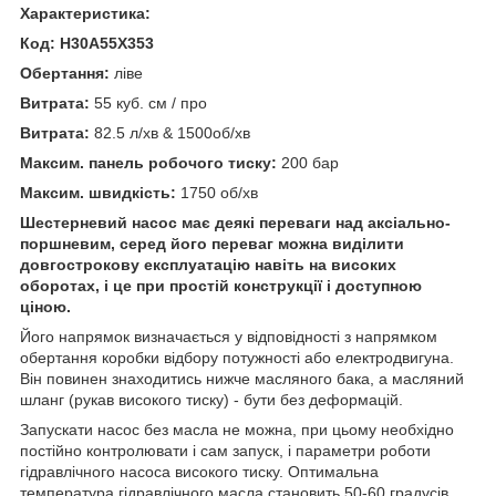
Характеристика:
Код: H30A55X353
Обертання:
ліве
Витрата:
55 куб. см / про
Витрата:
82.5 л/хв & 1500об/хв
Максим. панель робочого тиску:
200 бар
Максим. швидкість:
1750 об/хв
Шестерневий насос має деякі переваги над аксіально-
поршневим, серед його переваг можна виділити
довгострокову експлуатацію навіть на високих
оборотах, і це при простій конструкції і доступною
ціною.
Його напрямок визначається у відповідності з напрямком
обертання коробки відбору потужності або електродвигуна.
Він повинен знаходитись нижче масляного бака, а масляний
шланг (рукав високого тиску) - бути без деформацій.
Запускати насос без масла не можна, при цьому необхідно
постійно контролювати і сам запуск, і параметри роботи
гідравлічного насоса високого тиску. Оптимальна
температура гідравлічного масла становить 50-60 градусів.