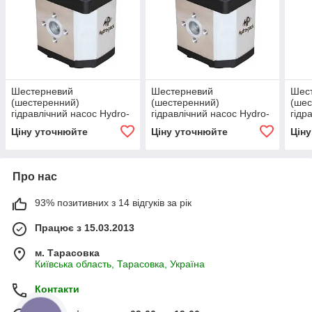
Шестерневий
Шестерневий
Шес
(шестеренний)
(шестеренний)
(шес
гідравлічний насос Hydro-
гідравлічний насос Hydro-
гідр
pack H30A/C25X353
pack H30A/C55X353
pac
Ціну уточнюйте
Ціну уточнюйте
Цін
Про нас
93% позитивних з 14 відгуків за рік
Працює з 15.03.2013
м. Тарасовка
Київська область, Тарасовка, Україна
Контакти