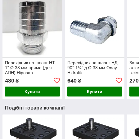
Перехідник на шланг НТ
Перехідник на шланг НД
Запч
1" Ø 38 мм пряма (для
90° 1¼” д Ø 38 мм Onay
алюм
АПН) Hiposan
Hidrolik
вісі
Maki
480
640
270
₴
₴
Купити
Купити
Подібні товари компанії