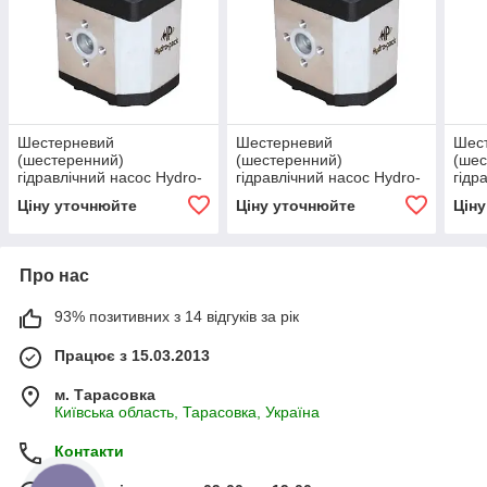
Шестерневий
Шестерневий
Шес
(шестеренний)
(шестеренний)
(шес
гідравлічний насос Hydro-
гідравлічний насос Hydro-
гідр
pack H30A/C25X353
pack H30A/C20X353
pac
Ціну уточнюйте
Ціну уточнюйте
Цін
Про нас
93% позитивних з 14 відгуків за рік
Працює з 15.03.2013
м. Тарасовка
Київська область, Тарасовка, Україна
Контакти