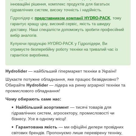
інноваційні рішення, комплекс продуктів для багатьох
гідравлічних систем, високу точність і надійність.
Гідролідер є
представником компанії HYDRO-PACK
, тому
гарантує кращу ціну, високий сервіс, якість та швидку
доставку. Наші спеціалісти допоможуть зробити професійний
вибір аналогів.
Купуючи продукцію HYDRO-PACK у Гідролідери, Ви
отримуєте безперебійну роботу техніки на тривалий час із
гарантією виробника.
Hydrolider
— найбільший гіпермаркет техніки в Україні!
Шукаєте потужне обладнання, яке працює безвідмовно?
Обирайте
Hydrolider
— лідера на ринку аграрної техніки та
промислового обладнання!
Чому обирають саме нас:
Найбільший асортимент
— тисячі товарів для
гідравлічних систем, агросектору, промисловості чи
бізнесу. Усе в одному місці!
Гарантована якість
— ми офіційні дилери провідних
світових брендів. Пропонуємо лише перевірену техніку,