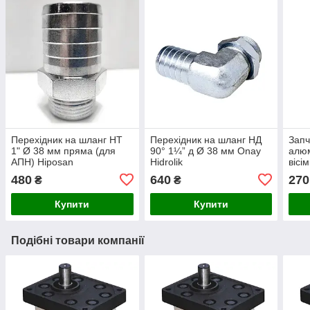
Перехідник на шланг НТ
Перехідник на шланг НД
Запч
1" Ø 38 мм пряма (для
90° 1¼” д Ø 38 мм Onay
алюм
АПН) Hiposan
Hidrolik
вісі
Maki
480
640
270
₴
₴
Купити
Купити
Подібні товари компанії