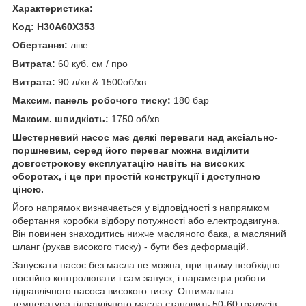
Характеристика:
Код: H30A60X353
Обертання:
ліве
Витрата:
60 куб. см / про
Витрата:
90 л/хв & 1500об/хв
Максим. панель робочого тиску:
180 бар
Максим. швидкість:
1750 об/хв
Шестерневий насос має деякі переваги над аксіально-
поршневим, серед його переваг можна виділити
довгострокову експлуатацію навіть на високих
оборотах, і це при простій конструкції і доступною
ціною.
Його напрямок визначається у відповідності з напрямком
обертання коробки відбору потужності або електродвигуна.
Він повинен знаходитись нижче масляного бака, а масляний
шланг (рукав високого тиску) - бути без деформацій.
Запускати насос без масла не можна, при цьому необхідно
постійно контролювати і сам запуск, і параметри роботи
гідравлічного насоса високого тиску. Оптимальна
температура гідравлічного масла становить 50-60 градусів.