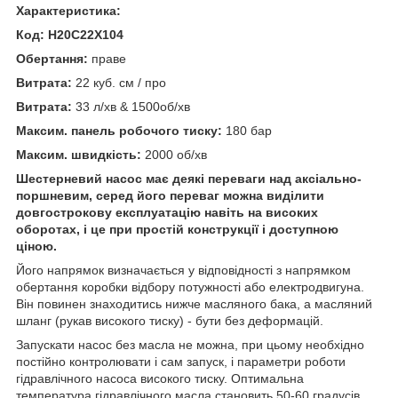
Характеристика:
Код: H20C22X104
Обертання:
праве
Витрата:
22 куб. см / про
Витрата:
33 л/хв & 1500об/хв
Максим. панель робочого тиску:
180 бар
Максим. швидкість:
2000 об/хв
Шестерневий насос має деякі переваги над аксіально-
поршневим, серед його переваг можна виділити
довгострокову експлуатацію навіть на високих
оборотах, і це при простій конструкції і доступною
ціною.
Його напрямок визначається у відповідності з напрямком
обертання коробки відбору потужності або електродвигуна.
Він повинен знаходитись нижче масляного бака, а масляний
шланг (рукав високого тиску) - бути без деформацій.
Запускати насос без масла не можна, при цьому необхідно
постійно контролювати і сам запуск, і параметри роботи
гідравлічного насоса високого тиску. Оптимальна
температура гідравлічного масла становить 50-60 градусів.