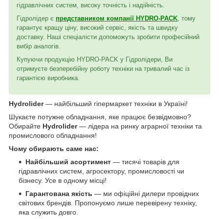
гідравлічних систем, високу точність і надійність.
Гідролідер є
представником компанії HYDRO-PACK
, тому
гарантує кращу ціну, високий сервіс, якість та швидку
доставку. Наші спеціалісти допоможуть зробити професійний
вибір аналогів.
Купуючи продукцію HYDRO-PACK у Гідролідери, Ви
отримуєте безперебійну роботу техніки на тривалий час із
гарантією виробника.
Hydrolider
— найбільший гіпермаркет техніки в Україні!
Шукаєте потужне обладнання, яке працює безвідмовно?
Обирайте
Hydrolider
— лідера на ринку аграрної техніки та
промислового обладнання!
Чому обирають саме нас:
Найбільший асортимент
— тисячі товарів для
гідравлічних систем, агросектору, промисловості чи
бізнесу. Усе в одному місці!
Гарантована якість
— ми офіційні дилери провідних
світових брендів. Пропонуємо лише перевірену техніку,
яка служить довго.