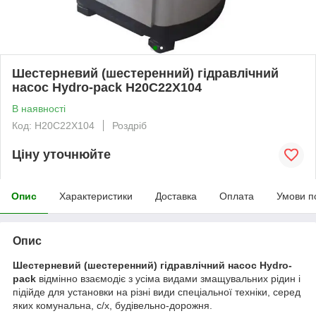
Шестерневий (шестеренний) гідравлічний
насос Hydro-pack H20C22X104
В наявності
Код: H20C22X104
Роздріб
Ціну уточнюйте
Опис
Характеристики
Доставка
Оплата
Умови п
Опис
Шестерневий (шестеренний) гідравлічний насос Hydro-
pack
відмінно взаємодіє з усіма видами змащувальних рідин і
підійде для установки на різні види спеціальної техніки, серед
яких комунальна, с/х, будівельно-дорожня.