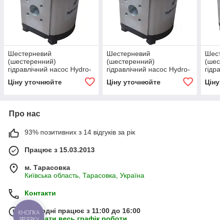
Шестерневий
Шестерневий
Шес
(шестеренний)
(шестеренний)
(шес
гідравлічний насос Hydro-
гідравлічний насос Hydro-
гідр
pack H20C4.5X104
pack H20C6.3X104
pac
Ціну уточнюйте
Ціну уточнюйте
Цін
Про нас
93% позитивних з 14 відгуків за рік
Працює з 15.03.2013
м. Тарасовка
Київська область, Тарасовка, Україна
Контакти
Сьогодні працює з 11:00 до 16:00
КНОПКА
Показати весь графік роботи
ЗВ'ЯЗКУ