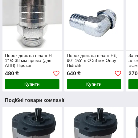
Перехідник на шланг НТ
Перехідник на шланг НД
Запч
1" Ø 38 мм пряма (для
90° 1¼” д Ø 38 мм Onay
алюм
АПН) Hiposan
Hidrolik
вісі
Maki
480
640
270
₴
₴
Купити
Купити
Подібні товари компанії