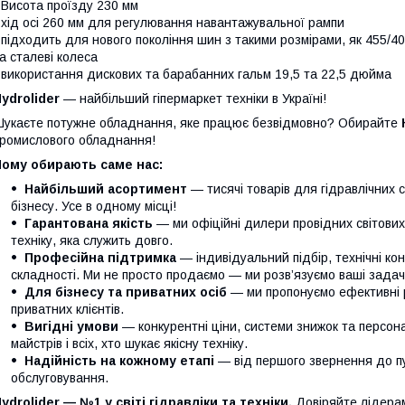
 Висота проїзду 230 мм
 хід осі 260 мм для регулювання навантажувальної рампи
 підходить для нового покоління шин з такими розмірами, як 455/40 
а сталеві колеса
 використання дискових та барабанних гальм 19,5 та 22,5 дюйма
ydrolider
— найбільший гіпермаркет техніки в Україні!
укаєте потужне обладнання, яке працює безвідмовно? Обирайте
ромислового обладнання!
Чому обирають саме нас:
Найбільший асортимент
— тисячі товарів для гідравлічних 
бізнесу. Усе в одному місці!
Гарантована якість
— ми офіційні дилери провідних світови
техніку, яка служить довго.
Професійна підтримка
— індивідуальний підбір, технічні кон
складності. Ми не просто продаємо — ми розв’язуємо ваші задачі
Для бізнесу та приватних осіб
— ми пропонуємо ефективні р
приватних клієнтів.
Вигідні умови
— конкурентні ціни, системи знижок та персонал
майстрів і всіх, хто шукає якісну техніку.
Надійність на кожному етапі
— від першого звернення до п
обслуговування.
ydrolider — №1 у світі гідравліки та техніки.
Довіряйте лідера