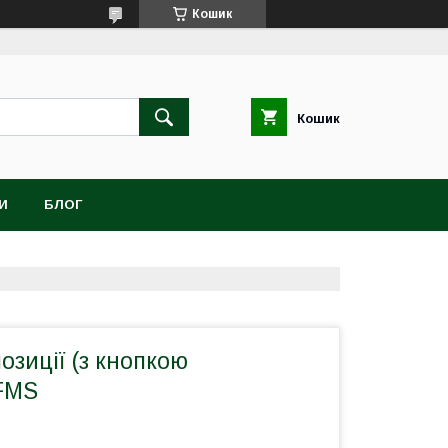
Кошик
Кошик
И
БЛОГ
озиції (з кнопкою
FMS