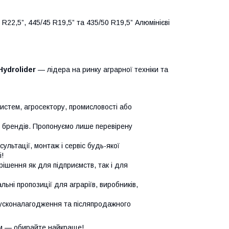
R22,5”, 445/45 R19,5” та 435/50 R19,5” Алюмінієві
Hydrolider
— лідера на ринку аграрної техніки та
систем, агросектору, промисловості або
х брендів. Пропонуємо лише перевірену
сультації, монтаж і сервіс будь-якої
!
ішення як для підприємств, так і для
ьні пропозиції для аграріїв, виробників,
усконалагодження та післяпродажного
м — обирайте найкраще!