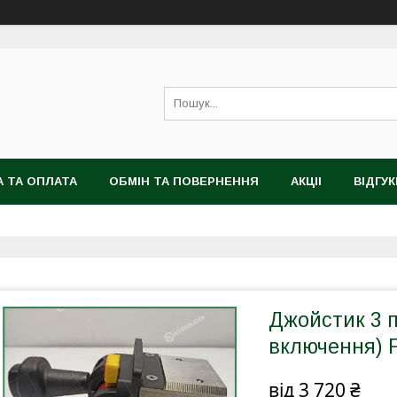
 ТА ОПЛАТА
ОБМІН ТА ПОВЕРНЕННЯ
АКЦІІ
ВІДГУК
Джойстик 3 п
включення) 
від
3 720 ₴