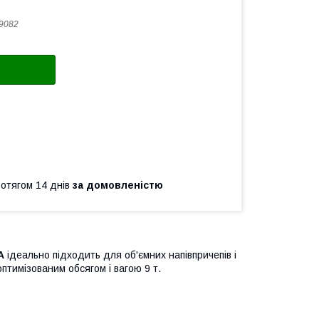
9082
ротягом 14 днів
за домовленістю
A
ідеально підходить для об'ємних напівпричепів і
оптимізованим обсягом і вагою 9 т.