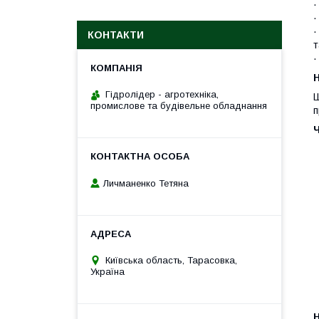
·
·
·
КОНТАКТИ
т
·
H
Гідролідер - агротехніка,
Ш
промислове та будівельне обладнання
п
Личманенко Тетяна
Київська область, Тарасовка,
Україна
H