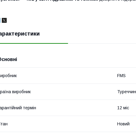
арактеристики
Основні
иробник
FMS
раїна виробник
Туреччи
арантійний термін
12 міс
Стан
Новий