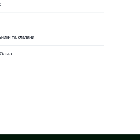
к
ьники та клапани
Ольга