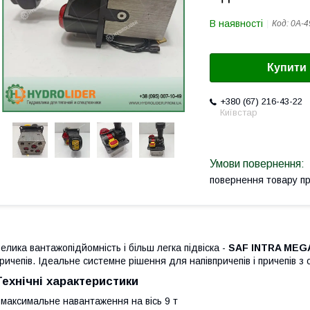
В наявності
Код:
0А-4
Купити
+380 (67) 216-43-22
Київстар
повернення товару п
елика вантажопідйомність і більш легка підвіска -
SAF INTRA MEG
ричепів. Ідеальне системне рішення для напівпричепів і причепів з 
Технічні характеристики
 максимальне навантаження на вісь 9 т