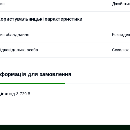
ип
Джойсти
Користувальницькі характеристики
ип обладнання
Розподіл
ідповідальна особа
Соколюк 
нформація для замовлення
іна:
від 3 720 ₴