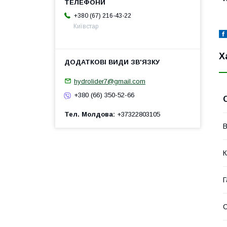
+380 (67) 216-43-22
Київстар
Х
hydrolider7@gmail.com
+380 (66) 350-52-66
Тел. Молдова
+37322803105
В
К
Г