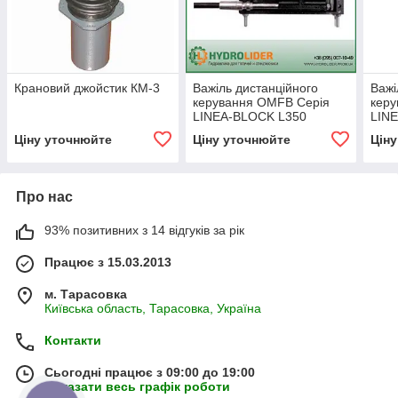
Крановий джойстик КМ-3
Важіль дистанційного
Важі
керування OMFB Серія
кер
LINEA-BLOCK L350
LIN
BAYONETT
BAY
Ціну уточнюйте
Ціну уточнюйте
Цін
Про нас
93% позитивних з 14 відгуків за рік
Працює з 15.03.2013
м. Тарасовка
Київська область, Тарасовка, Україна
Контакти
Сьогодні працює з 09:00 до 19:00
Показати весь графік роботи