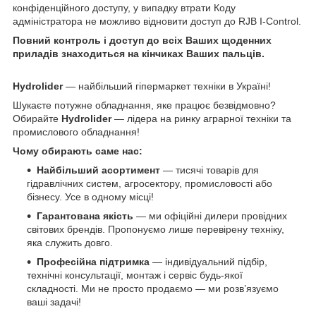
конфіденційного доступу, у випадку втрати Коду
адміністратора не можливо відновити доступ до RJB I-Control.
Повний контроль і доступ до всіх Ваших щоденних
приладів знаходиться на кінчиках Ваших пальців.
Hydrolider
— найбільший гіпермаркет техніки в Україні!
Шукаєте потужне обладнання, яке працює безвідмовно?
Обирайте
Hydrolider
— лідера на ринку аграрної техніки та
промислового обладнання!
Чому обирають саме нас:
Найбільший асортимент
— тисячі товарів для
гідравлічних систем, агросектору, промисловості або
бізнесу. Усе в одному місці!
Гарантована якість
— ми офіційні дилери провідних
світових брендів. Пропонуємо лише перевірену техніку,
яка служить довго.
Професійна підтримка
— індивідуальний підбір,
технічні консультації, монтаж і сервіс будь-якої
складності. Ми не просто продаємо — ми розв’язуємо
ваші задачі!