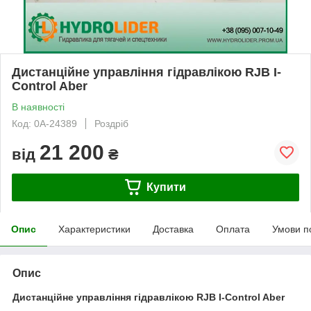
Дистанційне управління гідравлікою RJB I-
Control Aber
В наявності
Код: 0А-24389
Роздріб
21 200
від
₴
Купити
Опис
Характеристики
Доставка
Оплата
Умови п
Опис
Дистанційне управління гідравлікою RJB I-Control Aber