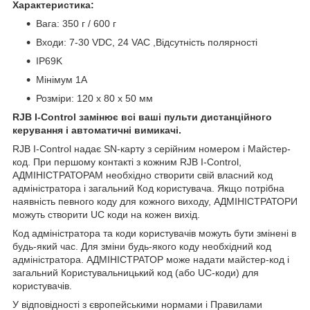
Характеристика:
Вага: 350 г / 600 г
Входи: 7-30 VDC, 24 VAC ,Відсутність полярності
IP69K
Мінімум 1А
Розміри: 120 x 80 x 50 мм
RJB I-Control замінює всі ваші пульти дистанційного
керування і автоматичні вимикачі.
RJB I-Control надає SN-карту з серійним номером і Майстер-
код. При першому контакті з кожним RJB I-Control,
АДМІНІСТРАТОРАМ необхідно створити свій власний код
адміністратора і загальний Код користувача. Якщо потрібна
наявність певного коду для кожного виходу, АДМІНІСТРАТОРИ
можуть створити UC коди на кожен вихід.
Код адміністратора та коди користувачів можуть бути змінені в
будь-який час. Для зміни будь-якого коду необхідний код
адміністратора. АДМІНІСТРАТОР може надати майстер-код і
загальний Користувальницький код (або UC-коди) для
користувачів.
У відповідності з європейськими нормами і Правилами