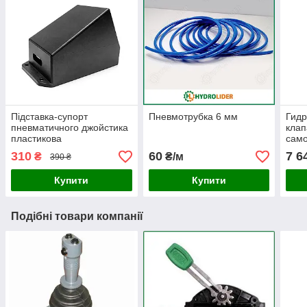
Підставка-супорт
Пневмотрубка 6 мм
Гид
пневматичного джойстика
клап
пластикова
само
310
60
7 6
₴
₴/м
390 ₴
Купити
Купити
Подібні товари компанії