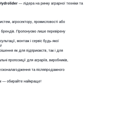
Hydrolider
— лідера на ринку аграрної техніки та
систем, агросектору, промисловості або
х брендів. Пропонуємо лише перевірену
сультації, монтаж і сервіс будь-якої
!
ішення як для підприємств, так і для
ьні пропозиції для аграріїв, виробників,
усконалагодження та післяпродажного
м — обирайте найкраще!