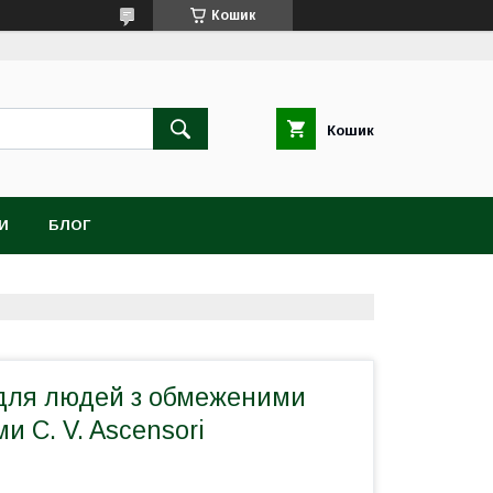
Кошик
Кошик
И
БЛОГ
для людей з обмеженими
 C. V. Ascensori