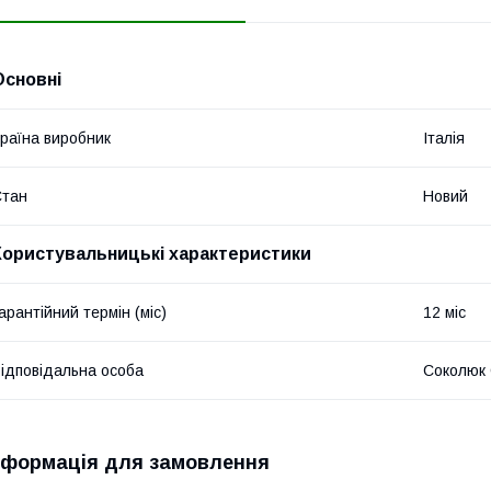
Основні
раїна виробник
Італія
Стан
Новий
Користувальницькі характеристики
арантійний термін (міс)
12 міс
ідповідальна особа
Соколюк 
нформація для замовлення