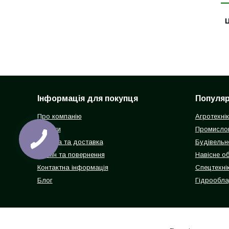
Ц
Інформація для покупця
Популярн
Про компанію
Агротехні
Відгуки
Промисло
Оплата та доставка
Будівельн
Обмін та повернення
Навісне о
Контактна інформація
Спецтехнік
Блог
Гідрообл