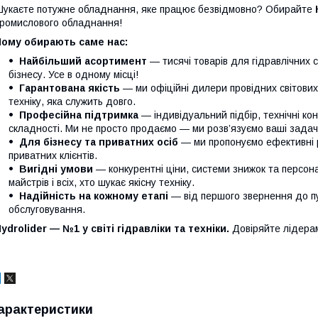
укаєте потужне обладнання, яке працює безвідмовно? Обирайте
ромислового обладнання!
Чому обирають саме нас:
Найбільший асортимент
— тисячі товарів для гідравлічних 
бізнесу. Усе в одному місці!
Гарантована якість
— ми офіційні дилери провідних світови
техніку, яка служить довго.
Професійна підтримка
— індивідуальний підбір, технічні кон
складності. Ми не просто продаємо — ми розв’язуємо ваші задачі
Для бізнесу та приватних осіб
— ми пропонуємо ефективні р
приватних клієнтів.
Вигідні умови
— конкурентні ціни, системи знижок та персонал
майстрів і всіх, хто шукає якісну техніку.
Надійність на кожному етапі
— від першого звернення до п
обслуговування.
ydrolider — №1 у світі гідравліки та техніки.
Довіряйте лідера
арактеристики