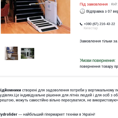
Під замовлення
Код
Відправка з 07 в
+380 (67) 216-43-22
Київстар
Замовлення тільки з
повернення товару п
Підйомники
створені для задоволення потреби у вертикальному
п
удівлях.
Це індивідуальне рішення для літніх людей і для осіб
з о
зрештою,
можуть самостійно вільно пересуватися, не використовую
ydrolider
— найбільший гіпермаркет техніки в Україні!