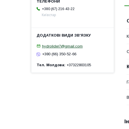
+380 (67) 216-43-22
Київстар
К
hydrolider7@gmail.com
+380 (66) 350-52-66
Тел. Молдова
+37322803105
Г
В
І