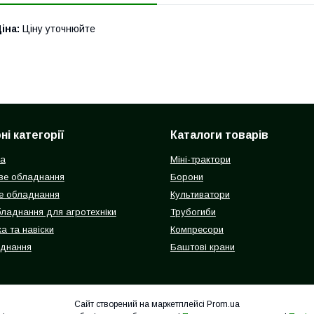
іна:
Ціну уточнюйте
і категорії
Каталоги товарів
ка
Міні-трактори
ве обладнання
Борони
е обладнання
Культиватори
бладнання для агротехніки
Трубогиби
а та навіски
Компресори
аднання
Баштові крани
Сайт створений на маркетплейсі
Prom.ua