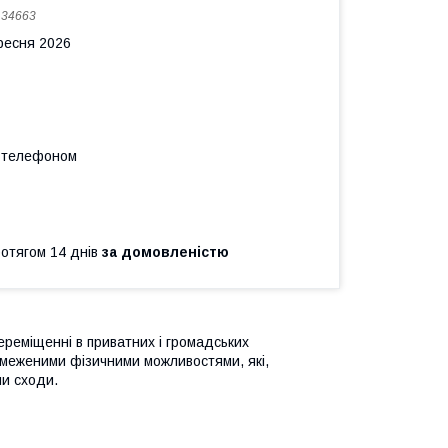
:
34663
ересня 2026
а телефоном
ротягом 14 днів
за домовленістю
ереміщенні в приватних і громадських
бмеженими фізичними можливостями, які,
чи сходи.