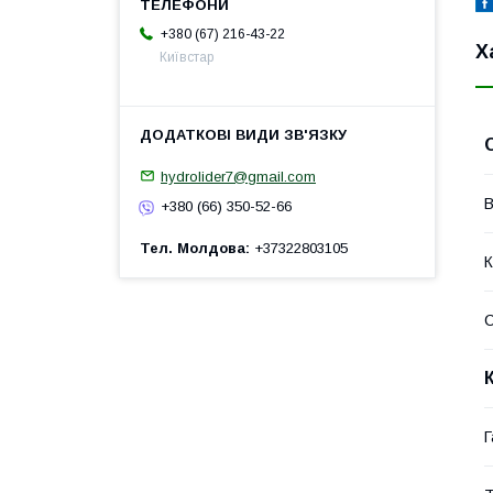
+380 (67) 216-43-22
Х
Київстар
hydrolider7@gmail.com
В
+380 (66) 350-52-66
Тел. Молдова
+37322803105
К
Г