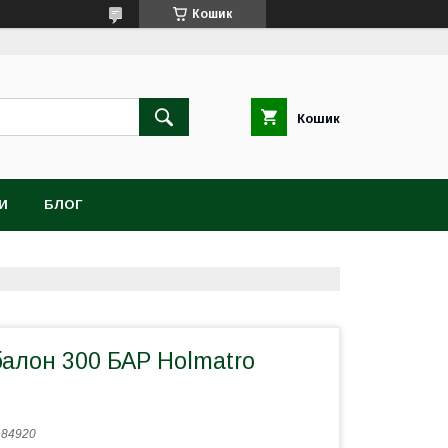
Кошик
Кошик
И
БЛОГ
балон 300 БАР Holmatro
:
84920