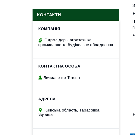
З
H
КОНТАКТИ
Ш
п
Гідролідер - агротехніка,
промислове та будівельне обладнання
Личманенко Тетяна
Київська область, Тарасовка,
H
Україна