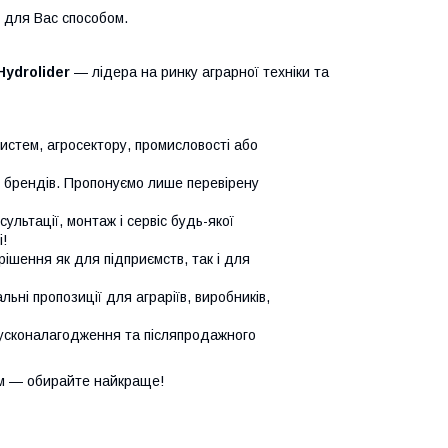
м для Вас способом.
Hydrolider
— лідера на ринку аграрної техніки та
систем, агросектору, промисловості або
х брендів. Пропонуємо лише перевірену
сультації, монтаж і сервіс будь-якої
!
ішення як для підприємств, так і для
ьні пропозиції для аграріїв, виробників,
усконалагодження та післяпродажного
м — обирайте найкраще!