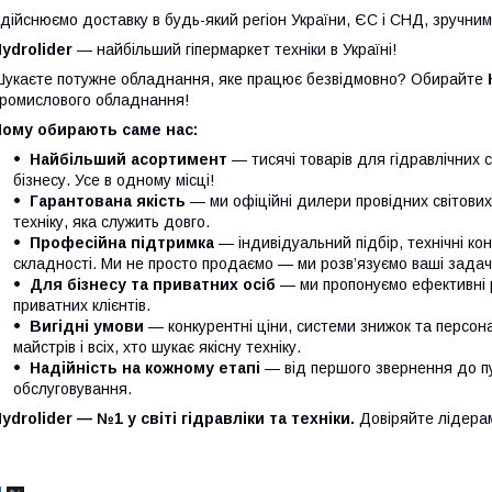
дійснюємо доставку в будь-який регіон України, ЄС і СНД, зручни
ydrolider
— найбільший гіпермаркет техніки в Україні!
укаєте потужне обладнання, яке працює безвідмовно? Обирайте
ромислового обладнання!
Чому обирають саме нас:
Найбільший асортимент
— тисячі товарів для гідравлічних 
бізнесу. Усе в одному місці!
Гарантована якість
— ми офіційні дилери провідних світови
техніку, яка служить довго.
Професійна підтримка
— індивідуальний підбір, технічні кон
складності. Ми не просто продаємо — ми розв’язуємо ваші задачі
Для бізнесу та приватних осіб
— ми пропонуємо ефективні р
приватних клієнтів.
Вигідні умови
— конкурентні ціни, системи знижок та персонал
майстрів і всіх, хто шукає якісну техніку.
Надійність на кожному етапі
— від першого звернення до п
обслуговування.
ydrolider — №1 у світі гідравліки та техніки.
Довіряйте лідера