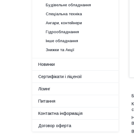
Будівельне обладнання
Спеціальна техніка
Ангари, контейнери
Гідрообладнання
Інше обладнання
Знижки та Акції
Новинки
Сертифікати і ліцензії
Лізинг
Б
Питання
К
с
Контактна інформація
Н
В
Договор оферта
В