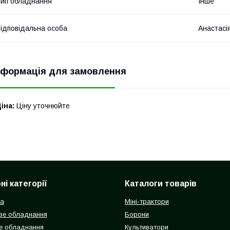
ип обладнання
Інше
ідповідальна особа
Анастасі
нформація для замовлення
іна:
Ціну уточнюйте
і категорії
Каталоги товарів
ка
Міні-трактори
ве обладнання
Борони
е обладнання
Культиватори