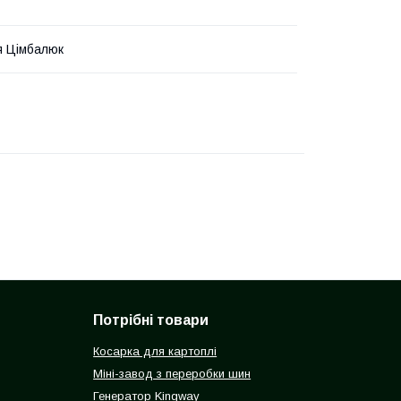
я Цімбалюк
Потрібні товари
Косарка для картоплі
Міні-завод з переробки шин
Генератор Kingway