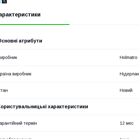
арактеристики
Основні атрибути
иробник
Holmatro
раїна виробник
Нідерла
Стан
Новий
Користувальницькі характеристики
арантійний термін
12 мес