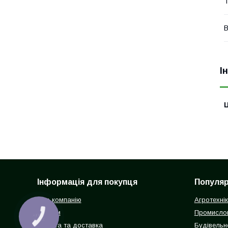
Т
В
І
Ц
Інформація для покупця
Популярн
Про компанію
Агротехні
Відгуки
Промисло
КНОПКА
ЗВ'ЯЗКУ
Оплата та доставка
Будівельн