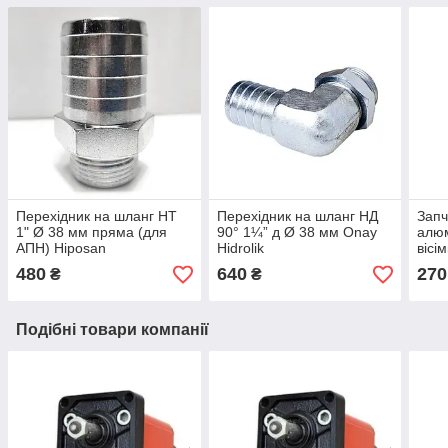
Перехідник на шланг НТ
Перехідник на шланг НД
Запч
1" Ø 38 мм пряма (для
90° 1¼” д Ø 38 мм Onay
алюм
АПН) Hiposan
Hidrolik
вісі
Maki
480
640
270
₴
₴
Подібні товари компанії