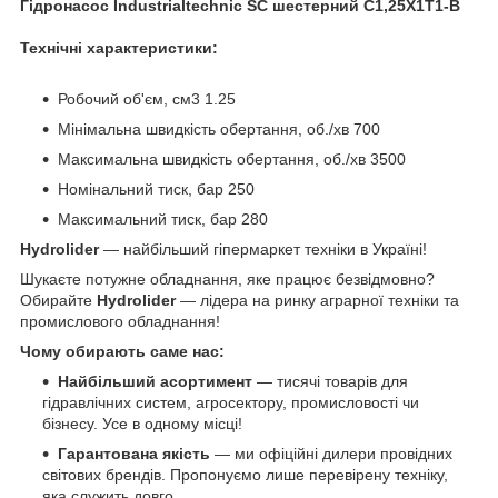
Гідронасос Industrialtechnic SC шестерний C1,25X1T1-B
Технічні характеристики:
Робочий об'єм, см3 1.25
Мінімальна швидкість обертання, об./хв 700
Максимальна швидкість обертання, об./хв 3500
Номінальний тиск, бар 250
Максимальний тиск, бар 280
Hydrolider
— найбільший гіпермаркет техніки в Україні!
Шукаєте потужне обладнання, яке працює безвідмовно?
Обирайте
Hydrolider
— лідера на ринку аграрної техніки та
промислового обладнання!
Чому обирають саме нас:
Найбільший асортимент
— тисячі товарів для
гідравлічних систем, агросектору, промисловості чи
бізнесу. Усе в одному місці!
Гарантована якість
— ми офіційні дилери провідних
світових брендів. Пропонуємо лише перевірену техніку,
яка служить довго.