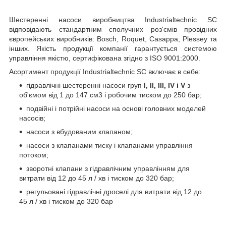
Шестеренні насоси виробництва Industrialtechnic SC
відповідають стандартним сполучних роз'ємів провідних
європейських виробників: Bosch, Roquet, Casappa, Plessey та
інших. Якість продукції компанії гарантується системою
управління якістю, сертифікована згідно з ISO 9001:2000.
Асортимент продукції Industrialtechnic SC включає в себе:
гідравлічні шестеренні насоси груп
I, II, III, IV і V
з
об'ємом від 1 до 147 см
3
і робочим тиском до 250 бар;
подвійні і потрійні насоси на основі головних моделей
насосів;
насоси з вбудованим клапаном;
насоси з клапанами тиску і клапанами управління
потоком;
зворотні клапани з гідравлічним управлінням для
витрати від 12 до 45 л / хв і тиском до 320 бар;
регульовані гідравлічні дроселі для витрати від 12 до
45 л / хв і тиском до 320 бар