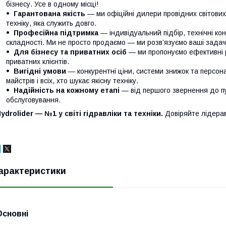
бізнесу. Усе в одному місці!
Гарантована якість
— ми офіційні дилери провідних світови
техніку, яка служить довго.
Професійна підтримка
— індивідуальний підбір, технічні кон
складності. Ми не просто продаємо — ми розв’язуємо ваші задачі
Для бізнесу та приватних осіб
— ми пропонуємо ефективні р
приватних клієнтів.
Вигідні умови
— конкурентні ціни, системи знижок та персонал
майстрів і всіх, хто шукає якісну техніку.
Надійність на кожному етапі
— від першого звернення до п
обслуговування.
ydrolider — №1 у світі гідравліки та техніки.
Довіряйте лідера
арактеристики
Основні