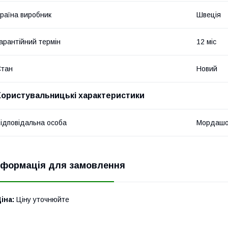
раїна виробник
Швеція
арантійний термін
12 міс
Стан
Новий
Користувальницькі характеристики
ідповідальна особа
Мордашо
нформація для замовлення
іна:
Ціну уточнюйте