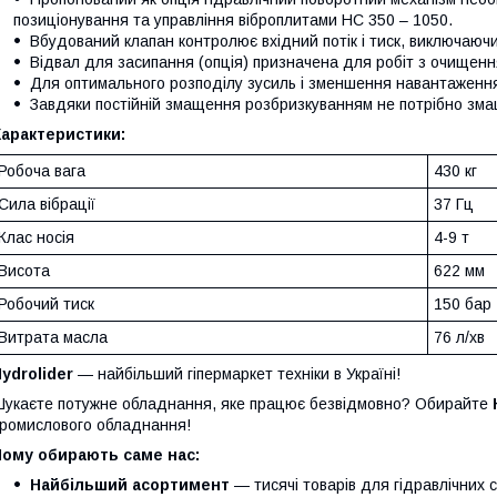
позиціонування та управління віброплитами HC 350 – 1050.
Вбудований клапан контролює вхідний потік і тиск, виключаюч
Відвал для засипання (опція) призначена для робіт з очищенн
Для оптимального розподілу зусиль і зменшення навантаження
Завдяки постійній змащення розбризкуванням не потрібно зм
Характеристики:
Робоча вага
430 кг
Сила вібрації
37 Гц
Клас носія
4-9 т
Висота
622 мм
Робочий тиск
150 бар
Витрата масла
76 л/хв
ydrolider
— найбільший гіпермаркет техніки в Україні!
укаєте потужне обладнання, яке працює безвідмовно? Обирайте
ромислового обладнання!
Чому обирають саме нас:
Найбільший асортимент
— тисячі товарів для гідравлічних 