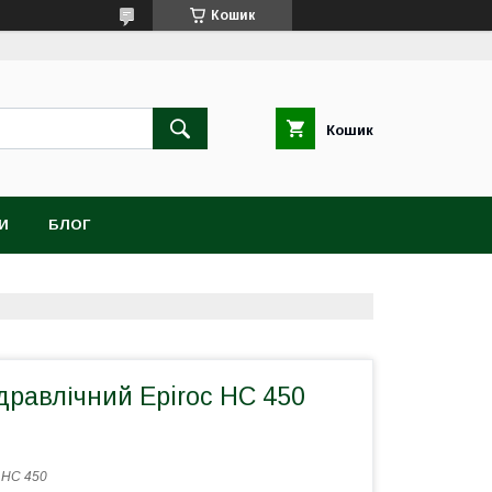
Кошик
Кошик
И
БЛОГ
дравлічний Epiroc HC 450
:
HC 450