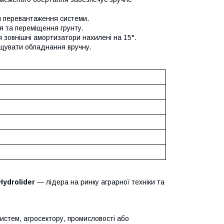
и перевантаження системи.
я та переміщення грунту.
 зовнішні амортизатори нахилені на 15°.
ащувати обладнання вручну.
Hydrolider
— лідера на ринку аграрної техніки та
систем, агросектору, промисловості або