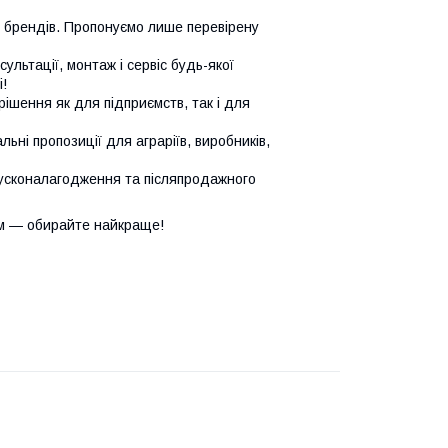
х брендів. Пропонуємо лише перевірену
сультації, монтаж і сервіс будь-якої
!
ішення як для підприємств, так і для
ьні пропозиції для аграріїв, виробників,
усконалагодження та післяпродажного
м — обирайте найкраще!