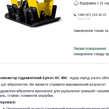
Відправка з 21 се
+380 (67) 216-43-22
Київстар
Замовлення тільки з
повернення товару п
омпактор гідравлічний Epiroc HC 450
- лідер серед усього об
 цієї віброплитою, Ви зможете отримати максимальний результат.
ідравлічні віброплити призначені для ущільнення траншей і насипі
аль, стовпів і елементів опалубки.
Переваги:
Пропонований як опція гідравлічний поворотний механізм нео