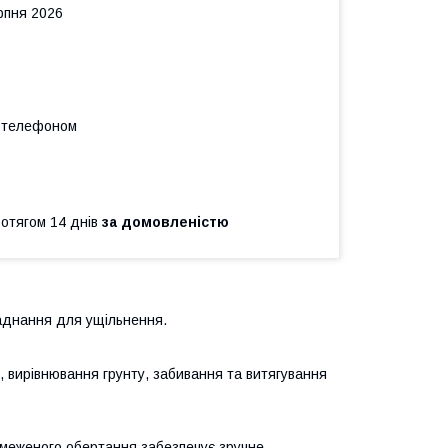
рпня 2026
а телефоном
ротягом 14 днів
за домовленістю
ладнання для ущільнення.
в, вирівнювання грунту, забивання та витягування
бмеженого обертання забезпечує зручне