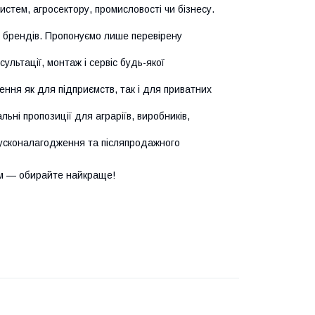
истем, агросектору, промисловості чи бізнесу.
х брендів. Пропонуємо лише перевірену
сультації, монтаж і сервіс будь-якої
ння як для підприємств, так і для приватних
ьні пропозиції для аграріїв, виробників,
усконалагодження та післяпродажного
м — обирайте найкраще!