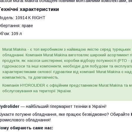
асоси Murat Makina оснащені повними монтажними комплектами, в
Технічні характеристики
одель: 10914 K RIGHT
бертання: праве
б'єм: 109 л
Murat Makina - є топ виробником з найвищою якістю серед турецьких 
обладнанні. Компанія Murat Makina виготовляє широкий асортимент г
продукти, як: насоси шестеренні, коробки відбору потужності (PTO - p
гідронасоси та інші компоненти, необхідні для побудови та експлуат
характеристиками силової гідравліки від компанії Murat Makina є наді
компактність, та довговічність.
Компанія HYDROLIDER є офіційним представником Murat Makina та 
обслуговування на території України.
ydrolider
— найбільший гіпермаркет техніки в Україні!
укаєте потужне обладнання, яке працює безвідмовно? Обирайте
ромислового обладнання!
Чому обирають саме нас: