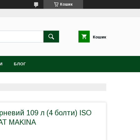
Кошик
Кошик
И
БЛОГ
невий 109 л (4 болти) ISO
AT MAKINA