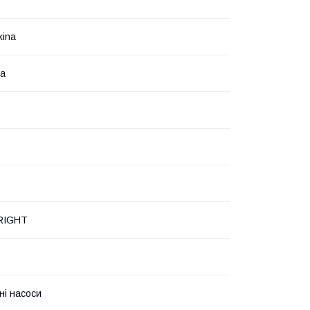
kina
на
 RIGHT
ні насоси