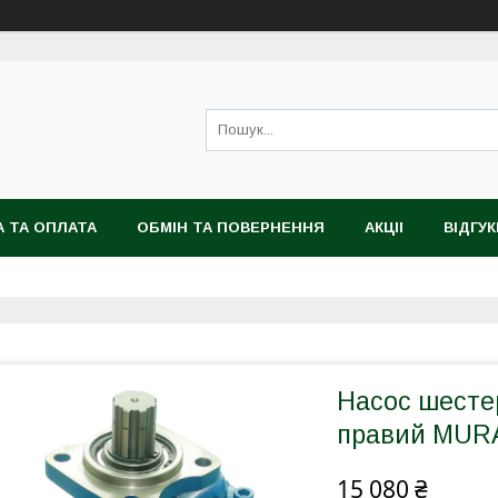
 ТА ОПЛАТА
ОБМІН ТА ПОВЕРНЕННЯ
АКЦІІ
ВІДГУК
Насос шестер
правий MUR
15 080 ₴