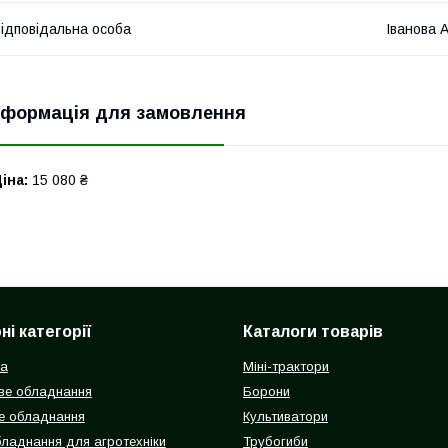
ідповідальна особа
Іванова 
нформація для замовлення
іна:
15 080 ₴
і категорії
Каталоги товарів
ка
Міні-трактори
ве обладнання
Борони
е обладнання
Культиватори
бладнання для агротехніки
Трубогиби