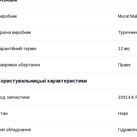
иробник
Murat Ma
раїна виробник
Туреччи
арантійний термін
12 міс
апрямок обертання
Праве
Користувальницькі характеристики
од запчастини
10914 K
Стан
Нове
ип обладнання
Гідравліч