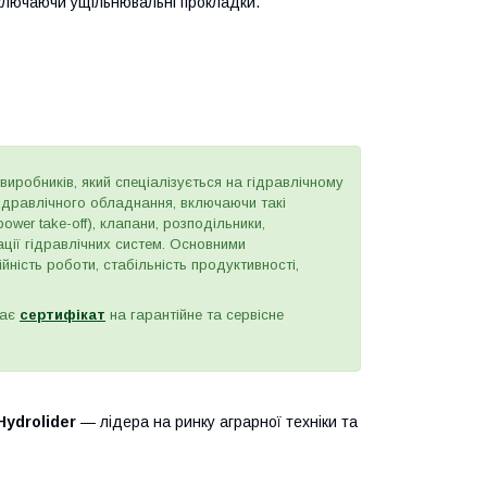
ключаючи ущільнювальні прокладки.
виробників, який спеціалізується на гідравлічному
ідравлічного обладнання, включаючи такі
ower take-off), клапани, розподільники,
ації гідравлічних систем. Основними
йність роботи, стабільність продуктивності,
має
сертифікат
на гарантійне та сервісне
Hydrolider
— лідера на ринку аграрної техніки та