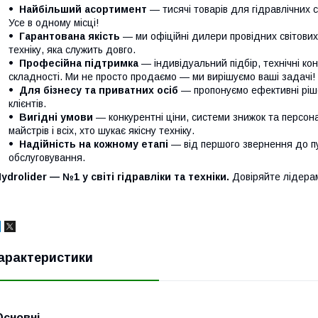
Найбільший асортимент
— тисячі товарів для гідравлічних с
Усе в одному місці!
Гарантована якість
— ми офіційні дилери провідних світови
техніку, яка служить довго.
Професійна підтримка
— індивідуальний підбір, технічні кон
складності. Ми не просто продаємо — ми вирішуємо ваші задачі!
Для бізнесу та приватних осіб
— пропонуємо ефективні ріше
клієнтів.
Вигідні умови
— конкурентні ціни, системи знижок та персонал
майстрів і всіх, хто шукає якісну техніку.
Надійність на кожному етапі
— від першого звернення до п
обслуговування.
ydrolider — №1 у світі гідравліки та техніки.
Довіряйте лідера
арактеристики
Основні