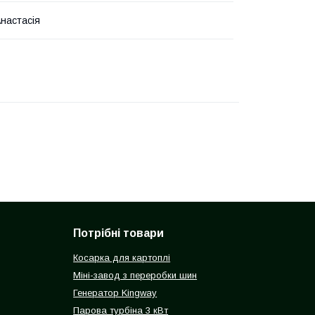
Анастасія
Потрібні товари
Косарка для картоплі
Міні-завод з переробки шин
Генератор Kingway
Парова турбіна 3 кВт