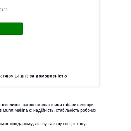
9133
ротягом 14 днів
за домовленістю
 невеликою вагою і компактними габаритами при
в Murat Makina
є: надійність, стабільність робочих
когосподарську, лісову та іншу спецтехніку.