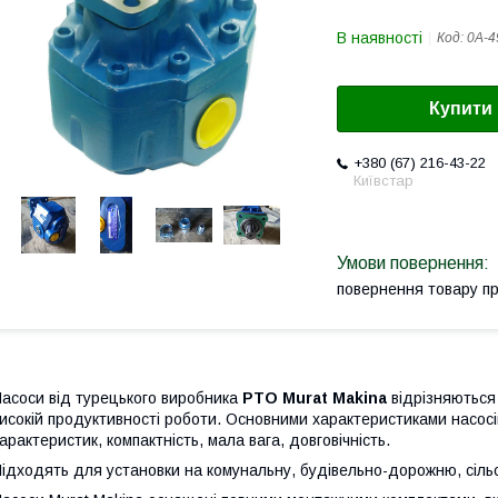
В наявності
Код:
0А-4
Купити
+380 (67) 216-43-22
Київстар
повернення товару п
асоси від турецького виробника
PTO Murat Makina
відрізняються
исокій продуктивності роботи. Основними характеристиками насосі
арактеристик, компактність, мала вага, довговічність.
ідходять для установки на комунальну, будівельно-дорожню, сільсь