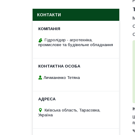
Н
КОНТАКТИ
М
О
О
Гідролідер - агротехніка,
промислове та будівельне обладнання
Личманенко Тетяна
H
Київська область, Тарасовка,
Україна
Ш
п