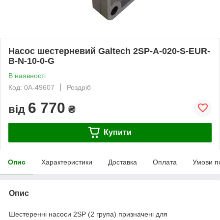
Насос шестерневий Galtech 2SP-A-020-S-EUR-
B-N-10-0-G
В наявності
Код: 0А-49607
Роздріб
6 770
від
₴
Купити
Опис
Характеристики
Доставка
Оплата
Умови п
Опис
Шестеренні насоси 2SP (2 група) призначені для