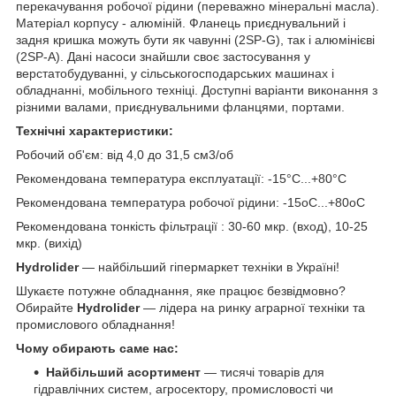
перекачування робочої рідини (переважно мінеральні масла).
Матеріал корпусу - алюміній. Фланець приєднувальний і
задня кришка можуть бути як чавунні (2SP-G), так і алюмінієві
(2SP-A). Дані насоси знайшли своє застосування у
верстатобудуванні, у сільськогосподарських машинах і
обладнанні, мобільного техніці. Доступні варіанти виконання з
різними валами, приєднувальними фланцями, портами.
Технічні характеристики:
Робочий об'єм: від 4,0 до 31,5 см3/об
Рекомендована температура експлуатації: -15°С...+80°С
Рекомендована температура робочої рідини: -15оС...+80оС
Рекомендована тонкість фільтрації : 30-60 мкр. (вход), 10-25
мкр. (вихід)
Hydrolider
— найбільший гіпермаркет техніки в Україні!
Шукаєте потужне обладнання, яке працює безвідмовно?
Обирайте
Hydrolider
— лідера на ринку аграрної техніки та
промислового обладнання!
Чому обирають саме нас:
Найбільший асортимент
— тисячі товарів для
гідравлічних систем, агросектору, промисловості чи