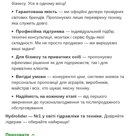
бізнесу. Усе в одному місці!
Гарантована якість
— ми офіційні дилери провідних
світових брендів. Пропонуємо лише перевірену техніку,
яка служить довго.
Професійна підтримка
— індивідуальний підбір,
технічні консультації, монтаж і сервіс будь-якої
складності. Ми не просто продаємо — ми вирішуємо
ваші задачі!
Для бізнесу та приватних осіб
— пропонуємо
ефективні рішення як для підприємств, так і для
приватних клієнтів.
Вигідні умови
— конкурентні ціни, системи знижок та
персональні пропозиції для аграріїв, виробників,
майстрів і всіх, хто шукає якісну техніку.
Надійність на кожному етапі
— від першого
звернення до пусконалагодження та післяпродажного
обслуговування.
Hydrolider — №1 у світі гідравліки та техніки.
Довіряйте
лідерам — обирайте найкраще!
Приховати