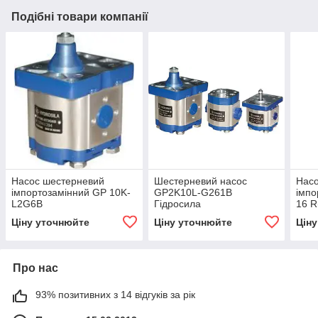
Подібні товари компанії
Насос шестерневий
Шестерневий насос
Нас
імпортозамінний GP 10K-
GP2K10L-G261B
імпо
L2G6B
Гідросила
16 R
Ціну уточнюйте
Ціну уточнюйте
Цін
Про нас
93% позитивних з 14 відгуків за рік