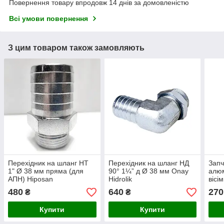
Повернення товару впродовж 14 днів за домовленістю
Всі умови повернення
З цим товаром також замовляють
Перехідник на шланг НТ
Перехідник на шланг НД
Запч
1" Ø 38 мм пряма (для
90° 1¼” д Ø 38 мм Onay
алюм
АПН) Hiposan
Hidrolik
вісі
Maki
480
640
270
₴
₴
Купити
Купити