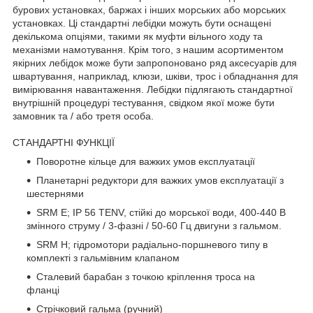
бурових установках, баржах і інших морських або морських
установках.
Ці стандартні лебідки можуть бути оснащені
декількома опціями, такими як муфти вільного ходу та
механізми намотування.
Крім того, з нашим асортиментом
якірних лебідок може бути запропоновано ряд аксесуарів для
швартування, наприклад, клюзи, шківи, трос і обладнання для
вимірювання навантаження.
Лебідки підлягають стандартної
внутрішній процедурі тестування, свідком якої може бути
замовник та / або третя особа.
СТАНДАРТНІ ФУНКЦІЇ
Поворотне кільце для важких умов експлуатації
Планетарні редуктори для важких умов експлуатації з
шестернями
SRM E;
IP 56 TENV, стійкі до морської води, 400-440 В
змінного струму / 3-фазні / 50-60 Гц двигуни з гальмом.
SRM H;
гідромотори радіально-поршневого типу в
комплекті з гальмівним клапаном
Сталевий барабан з точкою кріплення троса на
фланці
Стрічковий гальма (ручний)