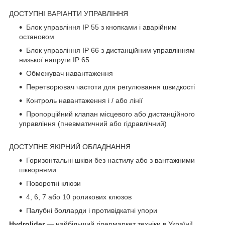
ДОСТУПНІ ВАРІАНТИ УПРАВЛІННЯ
Блок управління IP 55 з кнопками і аварійним
остановом
Блок управління IP 66 з дистанційним управлінням
низької напруги IP 65
Обмежувач навантаження
Перетворювач частоти для регулювання швидкості
Контроль навантаження і / або лінії
Пропорційний клапан місцевого або дистанційного
управління (пневматичний або гідравлічний)
ДОСТУПНЕ ЯКІРНИЙ ОБЛАДНАННЯ
Горизонтальні шківи без настилу або з вантажними
шкворнями
Поворотні клюзи
4, 6, 7 або 10 роликових клюзов
Палубні болларди і противідкатні упори
Hydrolider
— найбільший гіпермаркет техніки в Україні!