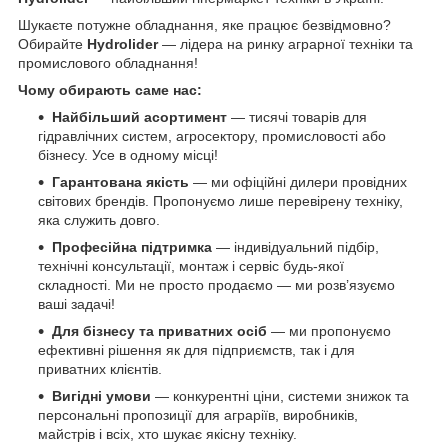
Шукаєте потужне обладнання, яке працює безвідмовно?
Обирайте
Hydrolider
— лідера на ринку аграрної техніки та
промислового обладнання!
Чому обирають саме нас:
Найбільший асортимент
— тисячі товарів для
гідравлічних систем, агросектору, промисловості або
бізнесу. Усе в одному місці!
Гарантована якість
— ми офіційні дилери провідних
світових брендів. Пропонуємо лише перевірену техніку,
яка служить довго.
Професійна підтримка
— індивідуальний підбір,
технічні консультації, монтаж і сервіс будь-якої
складності. Ми не просто продаємо — ми розв’язуємо
ваші задачі!
Для бізнесу та приватних осіб
— ми пропонуємо
ефективні рішення як для підприємств, так і для
приватних клієнтів.
Вигідні умови
— конкурентні ціни, системи знижок та
персональні пропозиції для аграріїв, виробників,
майстрів і всіх, хто шукає якісну техніку.