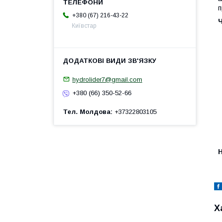
п
+380 (67) 216-43-22
Київстар
hydrolider7@gmail.com
+380 (66) 350-52-66
Тел. Молдова
+37322803105
H
Х