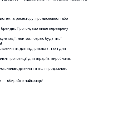
систем, агросектору, промисловості або
х брендів. Пропонуємо лише перевірену
сультації, монтаж і сервіс будь-якої
!
ішення як для підприємств, так і для
ьні пропозиції для аграріїв, виробників,
усконалагодження та післяпродажного
м — обирайте найкраще!