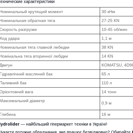
ехнические характеристики
Номинальный крутящий момент
30 кНм
Номинальная обратная тяга
27-25 KN
Скорость разгрузки
10-45 об/мин
Ход удара
1,1 м
Номинальная тяга главной лебедки
38 KN
Номінальна тяга вторинної лебідки
14 KN
Двигун
KOMATSU, 4D98E
Гідравлічний масляний бак
65 л
Паливний бак
110 л
Орієнтовний вага
14 тонн
Максимальний діаметр
0,9 м
Глибина
16 м
ydrolider
— найбільший гіпермаркет техніки в Україні!
укаєте потужне обладнання, яке працює безвідмовно? Обирайте