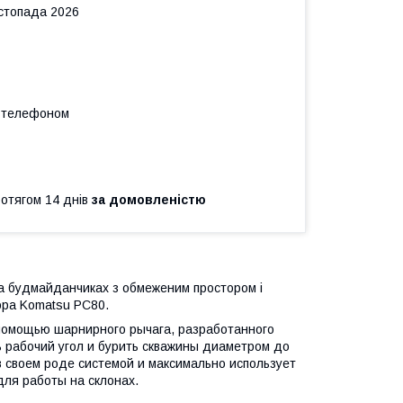
истопада 2026
а телефоном
ротягом 14 днів
за домовленістю
а будмайданчиках з обмеженим простором і
ора Komatsu PC80.
 помощью шарнирного рычага, разработанного
ь рабочий угол и бурить скважины диаметром до
в своем роде системой и максимально использует
ля работы на склонах.