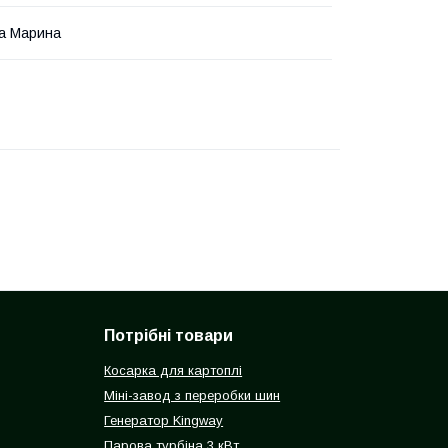
а Марина
Потрібні товари
Косарка для картоплі
Міні-завод з переробки шин
Генератор Kingway
Парова турбіна 3 кВт