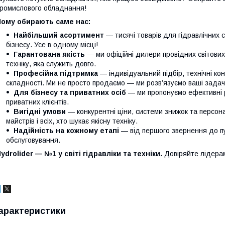
ромислового обладнання!
Чому обирають саме нас:
Найбільший асортимент
— тисячі товарів для гідравлічних 
бізнесу. Усе в одному місці!
Гарантована якість
— ми офіційні дилери провідних світови
техніку, яка служить довго.
Професійна підтримка
— індивідуальний підбір, технічні кон
складності. Ми не просто продаємо — ми розв’язуємо ваші задачі
Для бізнесу та приватних осіб
— ми пропонуємо ефективні р
приватних клієнтів.
Вигідні умови
— конкурентні ціни, системи знижок та персонал
майстрів і всіх, хто шукає якісну техніку.
Надійність на кожному етапі
— від першого звернення до п
обслуговування.
ydrolider — №1 у світі гідравліки та техніки.
Довіряйте лідера
арактеристики