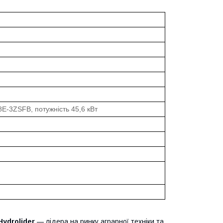
-3ZSFB, потужність 45,6 кВт
Hydrolider
— лідера на ринку аграрної техніки та