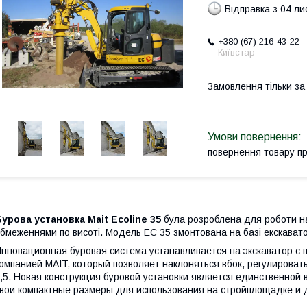
Відправка з 04 л
+380 (67) 216-43-22
Київстар
Замовлення тільки з
повернення товару п
урова установка Mait Ecoline 35
була розроблена для роботи н
бмеженнями по висоті. Модель EC 35 змонтована на базі екскават
нновационная буровая система устанавливается на экскаватор с
омпанией MAIT, который позволяет наклоняться вбок, регулироват
,5. Новая конструкция буровой установки является единственной 
вои компактные размеры для использования на стройплощадке и д