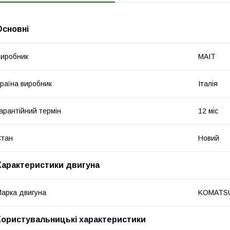
Основні
иробник
MAIT
раїна виробник
Італія
арантійний термін
12 міс
Стан
Новий
Характеристики двигуна
арка двигуна
KOMATS
Користувальницькі характеристики