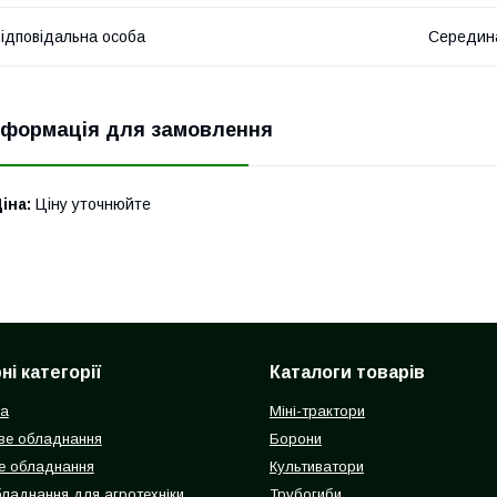
ідповідальна особа
Середин
нформація для замовлення
іна:
Ціну уточнюйте
і категорії
Каталоги товарів
ка
Міні-трактори
ве обладнання
Борони
е обладнання
Культиватори
бладнання для агротехніки
Трубогиби