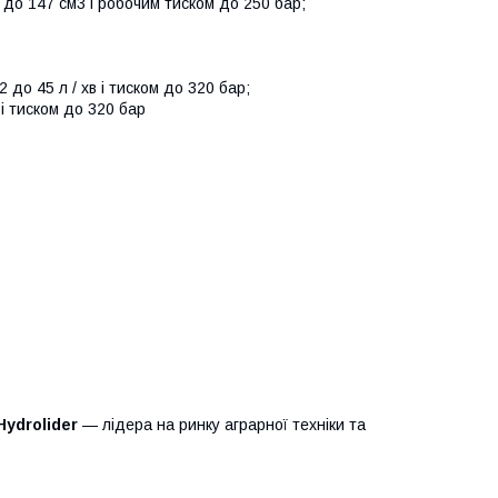
 до 147 см
3
і робочим тиском до 250 бар;
 до 45 л / хв і тиском до 320 бар;
 і тиском до 320 бар
Hydrolider
— лідера на ринку аграрної техніки та