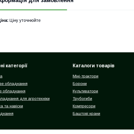
нформація для замовлення
іна:
Ціну уточнюйте
і категорії
Каталоги товарів
ка
Міні-трактори
ве обладнання
Борони
е обладнання
Культиватори
бладнання для агротехніки
Трубогиби
а та навіски
Компресори
аднання
Баштові крани