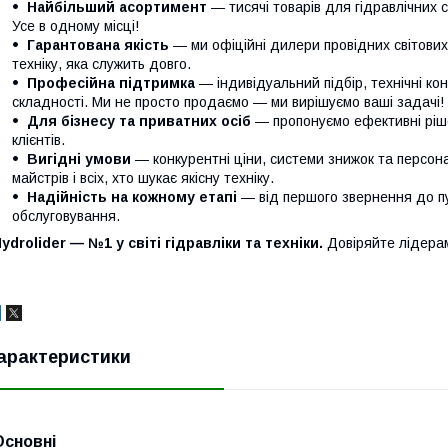
Найбільший асортимент
— тисячі товарів для гідравлічних с
Усе в одному місці!
Гарантована якість
— ми офіційні дилери провідних світови
техніку, яка служить довго.
Професійна підтримка
— індивідуальний підбір, технічні кон
складності. Ми не просто продаємо — ми вирішуємо ваші задачі!
Для бізнесу та приватних осіб
— пропонуємо ефективні ріше
клієнтів.
Вигідні умови
— конкурентні ціни, системи знижок та персонал
майстрів і всіх, хто шукає якісну техніку.
Надійність на кожному етапі
— від першого звернення до п
обслуговування.
ydrolider — №1 у світі гідравліки та техніки.
Довіряйте лідера
арактеристики
Основні