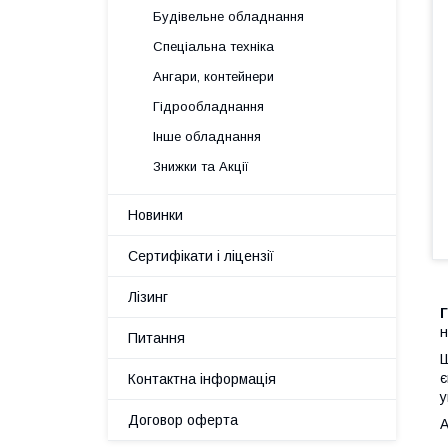
Будівельне обладнання
Спеціальна техніка
Ангари, контейнери
Гідрообладнання
Інше обладнання
Знижки та Акції
Новинки
Сертифікати і ліцензії
Лізинг
Г
н
Питання
Ш
є
Контактна інформація
у
Договор оферта
А