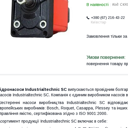
В наявності
Код:
C4X
+380 (67) 216-43-22
Київстар
Замовлення тільки з
повернення товару п
ідронасоси Industrialtechnic SC
випускаються провідним болгар
асосів Industrialtechnic SC. Компанія є єдиним виробником насосів в
естеренні насоси виробництва Industrialtechnic SC відповіда
вропейських виробників: Bosch, Roquet, Casappa, Plessey та інших
правління якістю, сертифікована згідно з ISO 9001:2000.
сортимент продукції Industrialtechnic SC включає в себе: