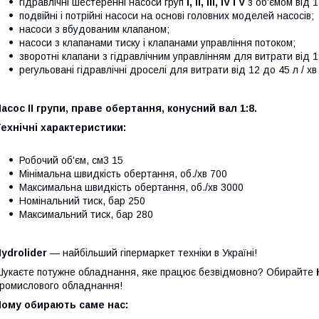
гідравлічні шестеренні насоси груп
I, II, III, IV і V
з об'ємом від 1
подвійні і потрійні насоси на основі головних моделей насосів;
насоси з вбудованим клапаном;
насоси з клапанами тиску і клапанами управління потоком;
зворотні клапани з гідравлічним управлінням для витрати від 12
регульовані гідравлічні дроселі для витрати від 12 до 45 л / хв
асос II групи, праве обертання, конусний вал 1:8.
ехнічні характеристики:
Робочий об'єм, см3 15
Мінімальна швидкість обертання, об./хв 700
Максимальна швидкість обертання, об./хв 3000
Номінальний тиск, бар 250
Максимальний тиск, бар 280
ydrolider
— найбільший гіпермаркет техніки в Україні!
укаєте потужне обладнання, яке працює безвідмовно? Обирайте
ромислового обладнання!
Чому обирають саме нас: