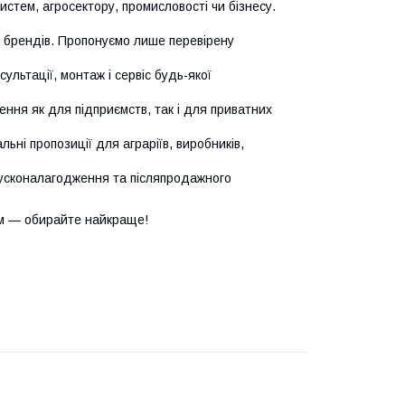
истем, агросектору, промисловості чи бізнесу.
х брендів. Пропонуємо лише перевірену
сультації, монтаж і сервіс будь-якої
ння як для підприємств, так і для приватних
ьні пропозиції для аграріїв, виробників,
усконалагодження та післяпродажного
м — обирайте найкраще!