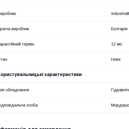
иробник
Industrial
раїна виробник
Болгарія
арантійний термін
12 міс
Стан
Нове
Користувальницькі характеристики
ип обладнання
Гідравліч
ідповідальна особа
Мордашо