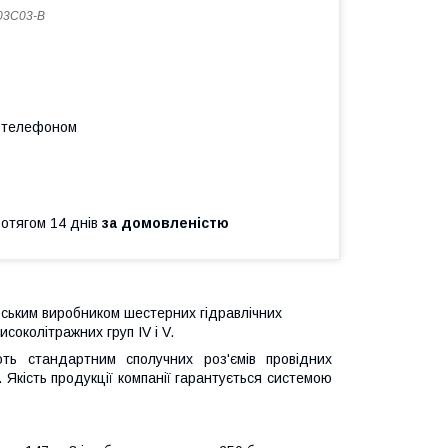
03C03-B
а телефоном
ротягом 14 днів
за домовленістю
ським виробником шестерних гідравлічних
исоколітражних груп IV і V.
ють стандартним сполучних роз'ємів провідних
. Якість продукції компанії гарантується системою