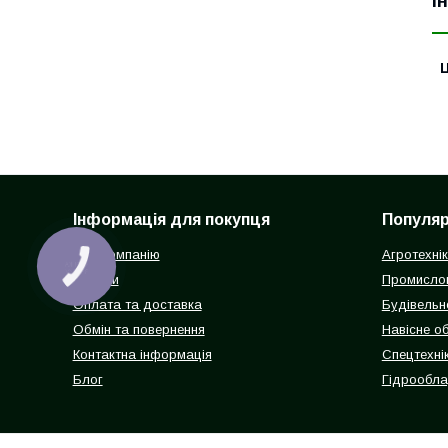
І
Ц
Інформація для покупця
Популярн
Про компанію
Агротехні
КНОПКА
ЗВ'ЯЗКУ
Відгуки
Промисло
Оплата та доставка
Будівельн
Обмін та повернення
Навісне о
Контактна інформація
Спецтехнік
Блог
Гідрообл