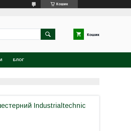
Кошик
Кошик
И
БЛОГ
естерний Industrialtechnic