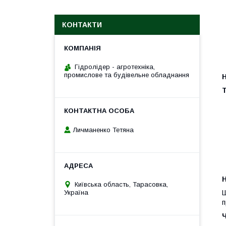
КОНТАКТИ
Гідролідер - агротехніка,
промислове та будівельне обладнання
Н
Т
Личманенко Тетяна
H
Київська область, Тарасовка,
Україна
Ш
п