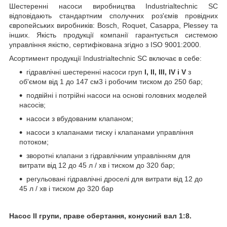
Шестеренні насоси виробництва Industrialtechnic SC
відповідають стандартним сполучних роз'ємів провідних
європейських виробників: Bosch, Roquet, Casappa, Plessey та
інших. Якість продукції компанії гарантується системою
управління якістю, сертифікована згідно з ISO 9001:2000.
Асортимент продукції Industrialtechnic SC включає в себе:
гідравлічні шестеренні насоси груп
I, II, III, IV і V
з
об'ємом від 1 до 147 см
3
і робочим тиском до 250 бар;
подвійні і потрійні насоси на основі головних моделей
насосів;
насоси з вбудованим клапаном;
насоси з клапанами тиску і клапанами управління
потоком;
зворотні клапани з гідравлічним управлінням для
витрати від 12 до 45 л / хв і тиском до 320 бар;
регульовані гідравлічні дроселі для витрати від 12 до
45 л / хв і тиском до 320 бар
Насос II групи, праве обертання, конусний вал 1:8.