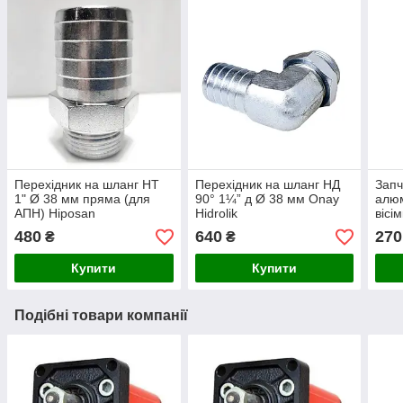
Перехідник на шланг НТ
Перехідник на шланг НД
Запч
1" Ø 38 мм пряма (для
90° 1¼” д Ø 38 мм Onay
алюм
АПН) Hiposan
Hidrolik
вісі
Maki
480
640
270
₴
₴
Купити
Купити
Подібні товари компанії