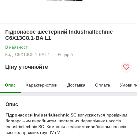
Гідронасос шестерний Industrialtechnic
C6X13C8.1-BA L1
В наявності
Код: C6X13C8.1-BA L1
Роздріб
Ціну уточнюйте
Опис
Характеристики
Доставка
Оплата
Умови п
Опис
Гідронасоси Industrialtechnic SC
випускаються провідним
болгарським виробником шестерних гідравлічних насосів
Industrialtechnic SC. Компанія є єдиним виробником насосів
високолітражних груп IV і V.